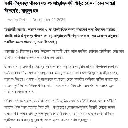
সবাই ঐক্যবদ্ধ থাকলে যত বড় সাম্রাজ্যবাদী শক্তি হোক না কেন আমরা
জিতবোই : মামুনুল হক
নওগাঁ প্রতিনিধি :
December 06, 2024
অন্তর্বর্তী সরকার, আলেম সমাজ ও সব রাজনৈতিক দলসহ সারাদেশ আজ ঐক্যবদ্ধ হয়েছে।
বাঙালী জাতি ঐক্যবদ্ধ থাকলে যত বড় সাম্রাজ্যবাদী শক্তি হোক না কেন এদেশের মানুষকে
পরাজিত করতে পারবে না, তারা জিতবেই।
শুক্রবার (৬ ডিসেম্বর) সদর উপজেলা আমতলী মোড় জামে মসজিদ এলাকায় তাফসিরুল কোরআন
ও শানে রিসালাম সম্মেলনে এ কথা বলেন তিনি।
ভারতের সাম্রাজ্যবাদীর বিরুদ্ধে সবাইকে রুখে দাঁড়ানোর আহ্বান জানিয়ে বাংলাদেশ খেলাফত
মজলিসের মহাসচিব মাওলানা মামুনুল হক বলেন, ভারতের সাম্রাজ্যবাদী সূচনা হয়েছিল ১৯৭২
সালে সংবিধানে। এজন্য এই সরকারকে বাংলাদেশ থেকে ভারতীয় সংবিধান বাতিল করতে হবে।
তাহলে ফ্যাসিবাদের শিকড় উপড়ে যাবে। আর কোনো দিন তারা এদেশের দিকে চোখ তুলে
তাকানোর সাহস পাবে না।
সংবিধান সংস্কারের জন্য যে যার মতামত দিচ্ছে উল্লেখ্য করে তিনি বলেন, আমরা তৌহিদি
জনতার পক্ষে স্পষ্ট মতামত দিতে চাই। বাংলাদেশে কোরআন-সুন্নাহ বিরোধী কোনো আইন
থাকবে না। আরও যদি কুরআন সুন্নাহ বিরোধী কোনো আইন থাকে তাহলে সেই আইনকে
প্রতিহত করার জন্য যুদ্ধের প্রয়োজন হলেও আলেম সমাজ প্রস্তুত।