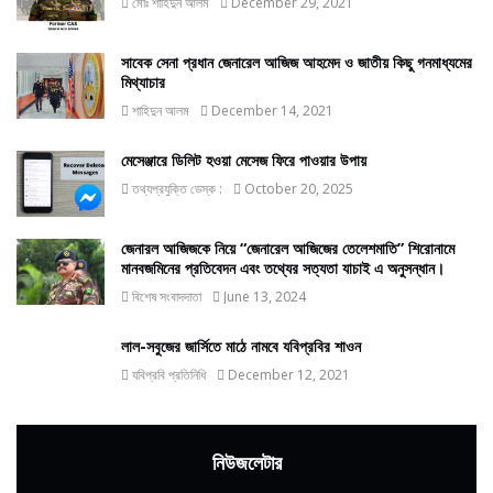
মোঃ শাহিদুন আলম
December 29, 2021
সাবেক সেনা প্রধান জেনারেল আজিজ আহমেদ ও জাতীয় কিছু গনমাধ্যমের
মিথ্যাচার
শাহিদুন আলম
December 14, 2021
মেসেঞ্জারে ডিলিট হওয়া মেসেজ ফিরে পাওয়ার উপায়
তথ্যপ্রযুক্তি ডেস্ক :
October 20, 2025
জেনারল আজিজকে নিয়ে “জেনারেল আজিজের তেলেশমাতি” শিরোনামে
মানবজমিনের প্রতিবেদন এবং তথ্যের সত্যতা যাচাই এ অনুসন্ধান।
বিশেষ সংবাদদাতা
June 13, 2024
লাল-সবুজের জার্সিতে মাঠে নামবে যবিপ্রবির শাওন
যবিপ্রবি প্রতিনিধি
December 12, 2021
নিউজলেটার