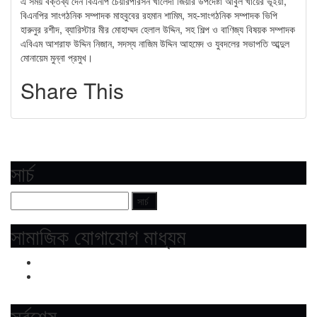
এ সময় বক্তব্য দেন বিএনপি চেয়ারপারসন খালেদা জিয়ার উপদেষ্টা আবুল খায়ের ভূঁইয়া,
বিএনপির সাংগঠনিক সম্পাদক মাহবুবের রহমান শামিম, সহ-সাংগঠনিক সম্পাদক ভিপি
হারুনুর রশীদ, ব্যারিস্টার মীর মোহাম্মদ হেলাল উদ্দিন, সহ শিল্প ও বাণিজ্য বিষয়ক সম্পাদক
এবিএম আশরাফ উদ্দিন নিজান, সদস্য নাজিম উদ্দিন আহমেদ ও যুবদলের সভাপতি আব্দুল
মোনায়েম মুন্না প্রমুখ।
Share This
সার্চ
সামাজিক যোগাযোগ মাধ্যম
সর্বশেষ