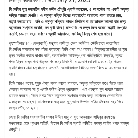
বিএনপির যুগ্ম মহাসচিব শহীদ উদ্দীন চৌধুরী এ্যানি বলেছেন, ৫ আগস্টের পর একটি অদৃশ্য
শক্তি আমরা দেখছি। এ অদৃশ্য শক্তি দিনের আলোতেই আমাদের থাবা মারতে চায়,
হত্যা করতে চায়। যদি এ অদৃশ্য শক্তির কারণে নির্বাচন না হয় তাহলে আমরা যার জন্য
আন্দোলন-সংগ্রাম করেছি, সব বৃথা যাবে। জনগণের যে লক্ষ্য নিয়ে আমরা লড়াই-সংগ্রাম
করেছি ১৬-১৭ বছর, সর্বশেষ জুলাই আন্দোলন, সবকিছু কিন্তু শেষ হয়ে যাবে।
বৃহস্পতিবার (২০ ফেব্রুয়ারি) সন্ধ্যায় লক্ষ্মীপুর জেলা আউটার স্টেডিয়ামে আয়োজিত
বিএনপির সমাবেশে সভাপতির বক্তব্যে তিনি এসব কথা বলেন। নিত্যপ্রয়োজনীয় পণ্যের
মূল্য সহনীয় পর্যায়ে রাখার দাবি, অবনতিশীল আইনশৃঙ্খলা পরিস্থিতির উন্নতি, দ্রুত
গণতান্ত্রিক যাত্রাপথে উত্তরণের জন্য নির্বাচনী রোডম্যাপ ঘোষণা এবং রাষ্ট্রে পতিত
ফ্যাসিবাদের নানা চক্রান্তের অপচেষ্টা মোকাবিলাসহ বিভিন্ন জনদাবিতে এ আয়োজন করা
হয়।
তিনি আরও বলেন, সুদৃঢ় ঐক্য সকল কালো থাবাকে, অদৃশ্য শক্তিকে রুখে দিতে পারে।
সেজন্য আমাদের মধ্যে একটি কঠিন ঐক্য প্রয়োজন। এই ঐক্যের মূল পয়েন্টে আছেন
তারেক রহমান। তিনি বিগত দিনে আন্দোলন সংগ্রাম করার জন্য আমাদের দেশবাসীকে
একত্রিত করেছেন। আমাদেরকে অত্যন্ত সুদৃঢ়ভাবে ইস্পাত কঠিন ঐক্যের মধ্য দিয়ে
লক্ষ্যে পৌঁছাতে হবে।
জেলা বিএনপির সদস্যসচিব সাহাব উদ্দিন সাবু ও যুগ্ম আহ্বায়ক হাছিবুর রহমানের
সঞ্চালনায় এতে প্রধান অতিথি ছিলেন বিএনপির স্থায়ী কমিটির সদস্য আমীর খসরু মাহমুদ
চৌধুরী।