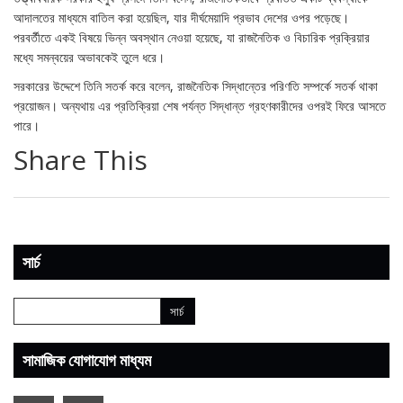
আদালতের মাধ্যমে বাতিল করা হয়েছিল, যার দীর্ঘমেয়াদি প্রভাব দেশের ওপর পড়েছে।
পরবর্তীতে একই বিষয়ে ভিন্ন অবস্থান নেওয়া হয়েছে, যা রাজনৈতিক ও বিচারিক প্রক্রিয়ার
মধ্যে সমন্বয়ের অভাবকেই তুলে ধরে।
সরকারের উদ্দেশে তিনি সতর্ক করে বলেন, রাজনৈতিক সিদ্ধান্তের পরিণতি সম্পর্কে সতর্ক থাকা
প্রয়োজন। অন্যথায় এর প্রতিক্রিয়া শেষ পর্যন্ত সিদ্ধান্ত গ্রহণকারীদের ওপরই ফিরে আসতে
পারে।
Share This
সার্চ
সামাজিক যোগাযোগ মাধ্যম