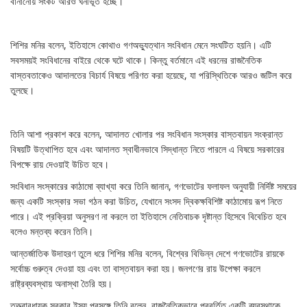
বানানোয় সংকট আরও ঘনীভূত হচ্ছে।
শিশির মনির বলেন, ইতিহাসে কোথাও গণঅভ্যুত্থান সংবিধান মেনে সংঘটিত হয়নি। এটি
সবসময়ই সংবিধানের বাইরে থেকে ঘটে থাকে। কিন্তু বর্তমানে এই ধরনের রাজনৈতিক
বাস্তবতাকেও আদালতের বিচার্য বিষয়ে পরিণত করা হয়েছে, যা পরিস্থিতিকে আরও জটিল করে
তুলছে।
তিনি আশা প্রকাশ করে বলেন, আদালত খোলার পর সংবিধান সংস্কার বাস্তবায়ন সংক্রান্ত
বিষয়টি উত্থাপিত হবে এবং আদালত স্বাধীনভাবে সিদ্ধান্ত নিতে পারলে এ বিষয়ে সরকারের
বিপক্ষে রায় দেওয়াই উচিত হবে।
সংবিধান সংস্কারের কাঠামো ব্যাখ্যা করে তিনি জানান, গণভোটের ফলাফল অনুযায়ী নির্দিষ্ট সময়ের
জন্য একটি সংস্কার সভা গঠন করা উচিত, যেখানে সংসদ দ্বিকক্ষবিশিষ্ট কাঠামোয় রূপ নিতে
পারে। এই প্রক্রিয়া অনুসরণ না করলে তা ইতিহাসে নেতিবাচক দৃষ্টান্ত হিসেবে বিবেচিত হবে
বলেও মন্তব্য করেন তিনি।
আন্তর্জাতিক উদাহরণ তুলে ধরে শিশির মনির বলেন, বিশ্বের বিভিন্ন দেশে গণভোটের রায়কে
সর্বোচ্চ গুরুত্ব দেওয়া হয় এবং তা বাস্তবায়ন করা হয়। জনগণের রায় উপেক্ষা করলে
রাষ্ট্রব্যবস্থায় অনাস্থা তৈরি হয়।
তত্ত্বাবধায়ক সরকার ইস্যু প্রসঙ্গে তিনি বলেন, রাজনৈতিকভাবে প্রবর্তিত একটি ব্যবস্থাকে