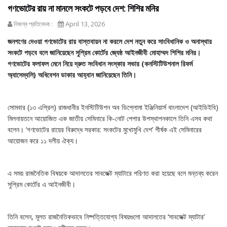
গণভোটের রায় না মানলে সংকটে পড়বে দেশ: শিশির মনির
নিজস্ব প্রতিবেদক :
April 13, 2026
জনগণের দেওয়া গণভোটের রায় বাস্তবায়ন না করলে দেশ নতুন করে সাংবিধানিক ও অনাস্থার
সংকটে পড়বে বলে জানিয়েছেন সুপ্রিম কোর্টের জ্যেষ্ঠ আইনজীবী মোহাম্মদ শিশির মনির।
গণভোটের ফলাফল মেনে নিয়ে দ্রুত সংবিধান সংস্কার সভার (কনস্টিটিউশনাল রিফর্ম
অ্যাসেম্বলি) অধিবেশন ডাকার আহ্বান জানিয়েছেন তিনি।
সোমবার (১৩ এপ্রিল) রাজধানীর ইনস্টিটিউশন অব ডিপ্লোমা ইঞ্জিনিয়ার্স বাংলাদেশ (আইডিইবি)
মিলনায়তনে আয়োজিত এক জাতীয় সেমিনারে কি-নোট পেপার উপস্থাপনকালে তিনি এসব কথা
বলেন। ‘গণভোটের রায়ের বিরুদ্ধে সরকার: সংকটের মুখোমুখি দেশ’ শীর্ষক এই সেমিনারের
আয়োজন করে ১১ দলীয় ঐক্য।
এ সময় রাজনৈতিক বিষয়কে আদালতের সাবজেক্ট ম্যাটারে পরিণত করা হয়েছে বলে মন্তব্য করেন
সুপ্রিম কোর্টের এ আইনজীবী।
তিনি বলেন, মূলত রাজনৈতিকভাবে নিষ্পত্তিযোগ্য বিষয়গুলো আদালতের ‘সাবজেক্ট ম্যাটার’