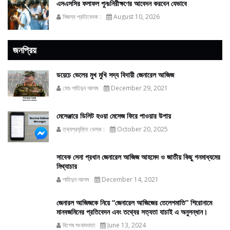
এসএসসির ফলাফল পুনঃনিরীক্ষণের আবেদন করবেন যেভাবে
নিজস্ব প্রতিবেদক :
August 10, 2026
জনপ্রিয়
ডয়েচে ভেলের মুখ মুখি সদ্য বিদায়ী জেনারেল আজিজ
মোঃ শাহিদুন আলম
December 29, 2021
মেসেঞ্জারে ডিলিট হওয়া মেসেজ ফিরে পাওয়ার উপায়
তথ্যপ্রযুক্তি ডেস্ক :
October 20, 2025
সাবেক সেনা প্রধান জেনারেল আজিজ আহমেদ ও জাতীয় কিছু গনমাধ্যমের
মিথ্যাচার
শাহিদুন আলম
December 14, 2021
জেনারল আজিজকে নিয়ে “জেনারেল আজিজের তেলেশমাতি” শিরোনামে
মানবজমিনের প্রতিবেদন এবং তথ্যের সত্যতা যাচাই এ অনুসন্ধান।
বিশেষ সংবাদদাতা
June 13, 2024