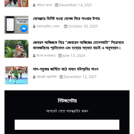
শাহিদুন আলম
December 14, 2021
মেসেঞ্জারে ডিলিট হওয়া মেসেজ ফিরে পাওয়ার উপায়
তথ্যপ্রযুক্তি ডেস্ক :
October 20, 2025
জেনারল আজিজকে নিয়ে “জেনারেল আজিজের তেলেশমাতি” শিরোনামে
মানবজমিনের প্রতিবেদন এবং তথ্যের সত্যতা যাচাই এ অনুসন্ধান।
বিশেষ সংবাদদাতা
June 13, 2024
লাল-সবুজের জার্সিতে মাঠে নামবে যবিপ্রবির শাওন
যবিপ্রবি প্রতিনিধি
December 12, 2021
নিউজলেটার
আপডেট পেতে সাবস্ক্রাইব করুন