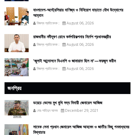
বাংলাদেশ-অস্ট্রেলিয়ার বাণিজ্য ও বিনিয়োগ বাড়াতে যৌথ উদ্যোগের
আহ্বান
নিজস্ব প্রতিবেদক :
August 06, 2026
রাজধানীর নদীদূষণ রোধে কর্মপরিকল্পনার নির্দেশ প্রধানমন্ত্রীর
নিজস্ব প্রতিবেদক :
August 06, 2026
'জুলাই আন্দোলনে বিএনপি ও জামায়াত ছিল না'—ফয়জুল করীম
নিজস্ব প্রতিবেদক :
August 06, 2026
জনপ্রিয়
ডয়েচে ভেলের মুখ মুখি সদ্য বিদায়ী জেনারেল আজিজ
মোঃ শাহিদুন আলম
December 29, 2021
সাবেক সেনা প্রধান জেনারেল আজিজ আহমেদ ও জাতীয় কিছু গনমাধ্যমের
মিথ্যাচার