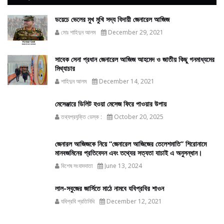
ডয়েচে ভেলের মুখ মুখি সদ্য বিদায়ী জেনারেল আজিজ
মোঃ শাহিদুন আলম
December 29, 2021
সাবেক সেনা প্রধান জেনারেল আজিজ আহমেদ ও জাতীয় কিছু গনমাধ্যমের
মিথ্যাচার
শাহিদুন আলম
December 14, 2021
মেসেঞ্জারে ডিলিট হওয়া মেসেজ ফিরে পাওয়ার উপায়
তথ্যপ্রযুক্তি ডেস্ক :
October 20, 2025
জেনারল আজিজকে নিয়ে “জেনারেল আজিজের তেলেশমাতি” শিরোনামে
মানবজমিনের প্রতিবেদন এবং তথ্যের সত্যতা যাচাই এ অনুসন্ধান।
বিশেষ সংবাদদাতা
June 13, 2024
লাল-সবুজের জার্সিতে মাঠে নামবে যবিপ্রবির শাওন
যবিপ্রবি প্রতিনিধি
December 12, 2021