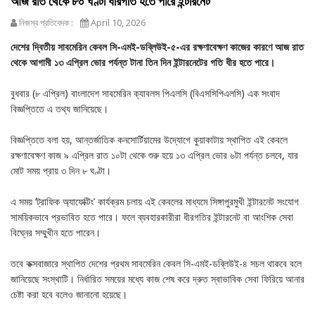
আজ রাত থেকে ৮০ ঘণ্টা ধীরগতি হতে পারে ইন্টারনেট
নিজস্ব প্রতিবেদক :
April 10, 2026
দেশের দ্বিতীয় সাবমেরিন কেবল সি-এমই-ডব্লিউই-৫-এর রক্ষণাবেক্ষণ কাজের কারণে আজ রাত
থেকে আগামী ১৩ এপ্রিল ভোর পর্যন্ত টানা তিন দিন ইন্টারনেটের গতি ধীর হতে পারে।
বুধবার (৮ এপ্রিল) বাংলাদেশ সাবমেরিন ক্যাবলস পিএলসি (বিএসসিপিএলসি) এক সংবাদ
বিজ্ঞপ্তিতে এ তথ্য জানিয়েছে।
বিজ্ঞপ্তিতে বলা হয়, আন্তর্জাতিক কনসোর্টিয়ামের উদ্যোগে কুয়াকাটায় স্থাপিত এই কেবলে
রক্ষণাবেক্ষণ কাজ ৯ এপ্রিল রাত ১০টা থেকে শুরু হয়ে ১৩ এপ্রিল ভোর ৬টা পর্যন্ত চলবে, যার
মোট সময় প্রায় ৩ দিন ৮ ঘণ্টা।
এ সময় ‘ট্রাফিক অ্যাফেক্টিং’ কার্যক্রম চলায় এই কেবলের মাধ্যমে সিঙ্গাপুরমুখী ইন্টারনেট সংযোগ
সাময়িকভাবে প্রভাবিত হতে পারে। ফলে ব্যবহারকারীরা ধীরগতির ইন্টারনেট বা আংশিক সেবা
বিঘ্নের সম্মুখীন হতে পারেন।
তবে কক্সবাজারে স্থাপিত দেশের প্রথম সাবমেরিন কেবল সি-এমই-ডব্লিউই-৪ সচল থাকবে বলে
জানিয়েছে সংস্থাটি। নির্ধারিত সময়ের মধ্যে কাজ শেষ করে দ্রুত স্বাভাবিক সেবা ফিরিয়ে আনার
চেষ্টা করা হবে বলেও জানানো হয়েছে।