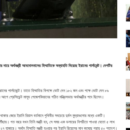
র দায়ে অর্থমন্ত্রী আবদোলনাসের হিম্মাতিকে অব্যাহতি দিয়েছে ইরানের পার্লামেন্ট। দেশটির
।
ের পার্লামেন্টে। তাতে হিম্মাতির বিপক্ষে ভোট দেন ১৮২ জন এবং পক্ষে ভোট দেন ৮৯
আগে প্রেসিডেন্ট মাসুদ পেজেশকিয়ানের গঠিত মন্ত্রিসভায় অর্থমন্ত্রীর পদে ছিলেন।
 থাকার জেরে ইরানি রিয়াল বর্তমানে পৃথিবীর সবচেয়ে দুর্বল মুদ্রাগুলোর মধ্যে একটি।
ে পৌঁছায়। গত বছর যখন তিনি মন্ত্রী হন, সে সময় এক ডলারের বিপরীতে পাওয়া যেতো ৫ লাখ
৭ হাজারে। অর্থাৎ হিম্মাতি মন্ত্রী হওয়ার পর ইরানি রিয়েলের মান কমেছে প্রায় ৫০ শতাংশ।