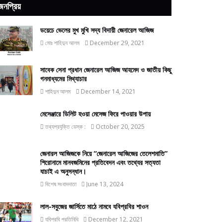
জনপ্রিয়
ডয়েচে ভেলের মুখ মুখি সদ্য বিদায়ী জেনারেল আজিজ
মোঃ শাহিদুন আলম
December 29, 2021
সাবেক সেনা প্রধান জেনারেল আজিজ আহমেদ ও জাতীয় কিছু
গনমাধ্যমের মিথ্যাচার
শাহিদুন আলম
December 14, 2021
মেসেঞ্জারে ডিলিট হওয়া মেসেজ ফিরে পাওয়ার উপায়
তথ্যপ্রযুক্তি ডেস্ক :
October 20, 2025
জেনারল আজিজকে নিয়ে “জেনারেল আজিজের তেলেশমাতি”
শিরোনামে মানবজমিনের প্রতিবেদন এবং তথ্যের সত্যতা
যাচাই এ অনুসন্ধান।
বিশেষ সংবাদদাতা
June 13, 2024
লাল-সবুজের জার্সিতে মাঠে নামবে যবিপ্রবির শাওন
যবিপ্রবি প্রতিনিধি
December 12, 2021