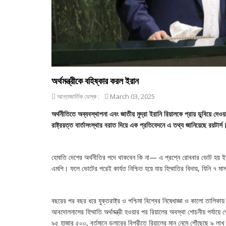
অর্থমন্ত্রীকে বহিষ্কার করল ইরান
আন্তজার্তিক ডেস্ক :
March 03, 2025
অর্থনীতিতে অব্যবস্থাপনা এবং জাতীয় মুদ্রা ইরানি রিয়ালকে প্রায় ডুবিয়ে দেওয়া
রাষ্ট্রয়ত্ত বার্তাসংস্থার বরাত দিয়ে এক প্রতিবেদনে এ তথ্য জানিয়েছে রয়টার্স
হেমাতি দেশের অর্থনীতির পদে থাকবেন কি না— এ প্রশ্নে রোববার ভোট হয় ইরান
এমপি। ফলে ভোটের পরেই কার্যত নিশ্চিত হয়ে যায় হিম্মাতির বিদায়, যিনি ৭ মাস 
বছরের পর বছর ধরে যুক্তরাষ্ট্র ও পশ্চিমা বিশ্বের নিষেধাজ্ঞা ও কালো তালিকায়
আবদোলনাসের হিম্মাতি অর্থমন্ত্রী হওয়ার পর রিয়ালের অবস্থা শোচনীয় পর্যায়
৯৫ হাজার ৫০০, বর্তমানে ডলারের বিপরীতে রিয়ালের মান নেমে পৌঁছেছে ৯ লাখ ২