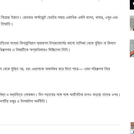
 নিয়েছে ইরানে। রোববার পার্লামেন্টে ভোটের সময়ে একাধিক এমপি বলেন, খাবার, ওষুধ এবং
 হিম্মাতি।
সভিত্তিক সংস্থা ফিন্যান্সিয়াল অ্যাকশন টাস্কফোর্সের কালো তালিকা থেকে মুক্তি না মিললে
পরিকল্পনায় এ বিষয়টিকে অগ্রাধিকারও দিচ্ছিলেন তিনি।
কা থেকে মুক্তি নয়, বরং এগুলোকে অকার্যকর করে দিতে পারে— এমন পরিকল্পনা নিয়ে
নিম্ন ও মধ্যবিত্ত লোকজন। দিন গড়ানোর সঙ্গে সঙ্গে অর্থনৈতিক চাপও বাড়ছে তাদের ওপর।
দেশটির ভঙ্গুর ও টালমাটাল অর্থনীতি।