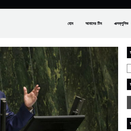
হোম
আমাদের টিম
এক্সক্লুসিভ
স