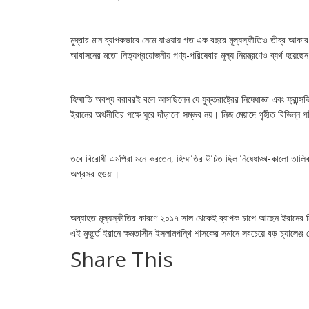
মুদ্রার মান ব্যাপকভাবে নেমে যাওয়ায় গত এক বছরে মূল্যস্ফীতিও তীব্র আকার
আবাসনের মতো নিত্যপ্রয়োজনীয় পণ্য-পরিষেবার মূল্য নিয়ন্ত্রণেও ব্যর্থ হয়েছেন
হিম্মাতি অবশ্য বরাবরই বলে আসছিলেন যে যুক্তরাষ্ট্রের নিষেধাজ্ঞা এবং ফ্রান্
ইরানের অর্থনীতির পক্ষে ঘুরে দাঁড়ানো সম্ভব নয়। নিজ মেয়াদে গৃহীত বিভিন্ন 
তবে বিরোধী এমপিরা মনে করতেন, হিম্মাতির উচিত ছিল নিষেধাজ্ঞা-কালো তালি
অগ্রসর হওয়া।
অব্যাহত মূল্যস্ফীতির কারণে ২০১৭ সাল থেকেই ব্যাপক চাপে আছেন ইরানের 
এই মুহূর্তে ইরানে ক্ষমতাসীন ইসলামপন্থি শাসকের সমানে সবচেয়ে বড় চ্যালেঞ্জ 
Share This