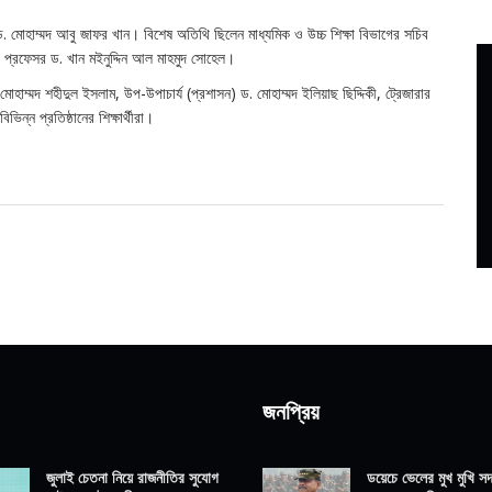
ড. মোহাম্মদ আবু জাফর খান। বিশেষ অতিথি ছিলেন মাধ্যমিক ও উচ্চ শিক্ষা বিভাগের সচিব
ক প্রফেসর ড. খান মইনুদ্দিন আল মাহমুদ সোহেল।
াম্মদ শহীদুল ইসলাম, উপ-উপাচার্য (প্রশাসন) ড. মোহাম্মদ ইলিয়াছ ছিদ্দিকী, ট্রেজারার
ভিন্ন প্রতিষ্ঠানের শিক্ষার্থীরা।
জনপ্রিয়
জুলাই চেতনা নিয়ে রাজনীতির সুযোগ
ডয়েচে ভেলের মুখ মুখি সদ্