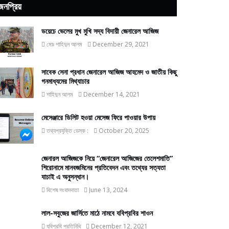
জনপ্রিয়
ডয়েচে ভেলের মুখ মুখি সদ্য বিদায়ী জেনারেল আজিজ
মোঃ শাহিদুন আলম
December 29, 2021
সাবেক সেনা প্রধান জেনারেল আজিজ আহমেদ ও জাতীয় কিছু
গনমাধ্যমের মিথ্যাচার
শাহিদুন আলম
December 14, 2021
মেসেঞ্জারে ডিলিট হওয়া মেসেজ ফিরে পাওয়ার উপায়
তথ্যপ্রযুক্তি ডেস্ক :
October 20, 2025
জেনারল আজিজকে নিয়ে “জেনারেল আজিজের তেলেশমাতি”
শিরোনামে মানবজমিনের প্রতিবেদন এবং তথ্যের সত্যতা
যাচাই এ অনুসন্ধান।
বিশেষ সংবাদদাতা
June 13, 2024
লাল-সবুজের জার্সিতে মাঠে নামবে যবিপ্রবির শাওন
যবিপ্রবি প্রতিনিধি
December 12, 2021