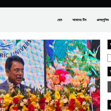
হোম
আমাদের টিম
এক্সক্লুসিভ
স