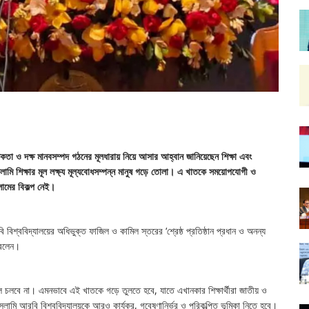
 নৈতিকতা ও দক্ষ মানবসম্পদ গঠনের মূলধারায় নিয়ে আসার আহ্বান জানিয়েছেন শিক্ষা এবং
লামি শিক্ষার মূল লক্ষ্য মূল্যবোধসম্পন্ন মানুষ গড়ে তোলা। এ খাতকে সময়োপযোগী ও
লামের বিকল্প নেই।
 বিশ্ববিদ্যালয়ের অধিভুক্ত ফাজিল ও কামিল স্তরের ‘শ্রেষ্ঠ প্রতিষ্ঠান প্রধান ও অনন্য
া বলেন।
ধ রাখলে চলবে না। এমনভাবে এই খাতকে গড়ে তুলতে হবে, যাতে এখানকার শিক্ষার্থীরা জাতীয় ও
 ইসলামি আরবি বিশ্ববিদ্যালয়কে আরও কার্যকর, গবেষণানির্ভর ও পরিকল্পিত ভূমিকা নিতে হবে।