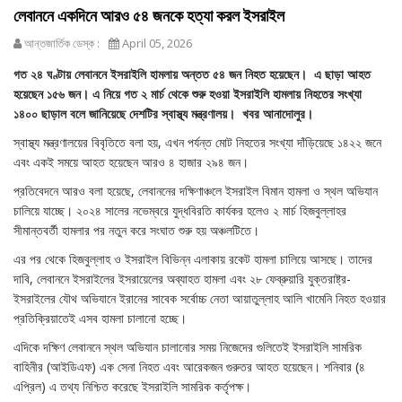
লেবাননে একদিনে আরও ৫৪ জনকে হত্যা করল ইসরাইল
আন্তজার্তিক ডেস্ক :
April 05, 2026
গত ২৪ ঘণ্টায় লেবাননে ইসরাইলি হামলায় অন্তত ৫৪ জন নিহত হয়েছেন। এ ছাড়া আহত
হয়েছেন ১৫৬ জন। এ নিয়ে গত ২ মার্চ থেকে শুরু হওয়া ইসরাইলি হামলায় নিহতের সংখ্যা
১৪০০ ছাড়াল বলে জানিয়েছে দেশটির স্বাস্থ্য মন্ত্রণালয়। খবর আনাদোলুর।
স্বাস্থ্য মন্ত্রণালয়ের বিবৃতিতে বলা হয়, এখন পর্যন্ত মোট নিহতের সংখ্যা দাঁড়িয়েছে ১৪২২ জনে
এবং একই সময়ে আহত হয়েছেন আরও ৪ হাজার ২৯৪ জন।
প্রতিবেদনে আরও বলা হয়েছে, লেবাননের দক্ষিণাঞ্চলে ইসরাইল বিমান হামলা ও স্থল অভিযান
চালিয়ে যাচ্ছে। ২০২৪ সালের নভেম্বরে যুদ্ধবিরতি কার্যকর হলেও ২ মার্চ হিজবুল্লাহর
সীমান্তবর্তী হামলার পর নতুন করে সংঘাত শুরু হয় অঞ্চলটিতে।
এর পর থেকে হিজবুল্লাহ ও ইসরাইল বিভিন্ন এলাকায় রকেট হামলা চালিয়ে আসছে। তাদের
দাবি, লেবাননে ইসরাইলের ইসরায়েলের অব্যাহত হামলা এবং ২৮ ফেব্রুয়ারি যুক্তরাষ্ট্র-
ইসরাইলের যৌথ অভিযানে ইরানের সাবেক সর্বোচ্চ নেতা আয়াতুল্লাহ আলি খামেনি নিহত হওয়ার
প্রতিক্রিয়াতেই এসব হামলা চালানো হচ্ছে।
এদিকে দক্ষিণ লেবাননে স্থল অভিযান চালানোর সময় নিজেদের গুলিতেই ইসরাইলি সামরিক
বাহিনীর (আইডিএফ) এক সেনা নিহত এবং আরেকজন গুরুতর আহত হয়েছেন। শনিবার (৪
এপ্রিল) এ তথ্য নিশ্চিত করেছে ইসরাইলি সামরিক কর্তৃপক্ষ।