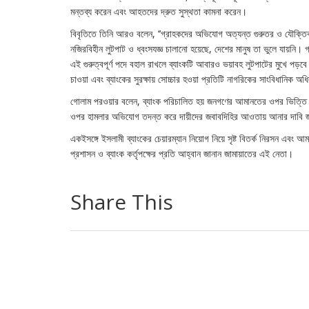
মন্তব্য করেন এবং আহতদের দ্রুত সুস্থতা কামনা করেন।
বিবৃতিতে তিনি আরও বলেন, ‘‘গ্রাহকদের অভিযোগ অত্যন্ত গুরুতর ও যৌক্তিক। 
নজিরবিহীন লুটপাট ও ধ্বংসযজ্ঞ চালানো হয়েছে, দেশের মানুষ তা ভুলে যায়নি।
এই গুরুত্বপূর্ণ পদে বহাল রাখলে ব্যাংকটি আবারও ভয়াবহ লুটপাটের মুখে পড়
চাওয়া এবং ব্যাংকের সুরক্ষায় সোচ্চার হওয়া প্রতিটি নাগরিকের সাংবিধানিক অধ
গোলাম পরওয়ার বলেন, ব্যাংক পরিচালিত হয় জনগণের আমানতের ওপর ভিত্তি 
ওপর হামলার অভিযোগ তদন্ত করে দায়ীদের জবাবদিহির আওতায় আনার দাবি জ
একইসঙ্গে ইসলামী ব্যাংকের চেয়ারম্যান নিয়োগ নিয়ে সৃষ্ট বিতর্ক নিরসন এবং আ
প্রশাসন ও ব্যাংক কর্তৃপক্ষের প্রতি আহ্বান জানান জামায়াতের এই নেতা।
Share This