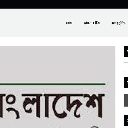
হোম
আমাদের টিম
এক্সক্লুসিভ
স