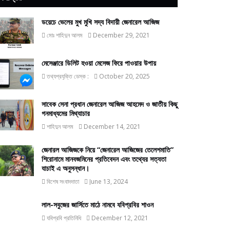
ডয়েচে ভেলের মুখ মুখি সদ্য বিদায়ী জেনারেল আজিজ
মোঃ শাহিদুন আলম
December 29, 2021
মেসেঞ্জারে ডিলিট হওয়া মেসেজ ফিরে পাওয়ার উপায়
তথ্যপ্রযুক্তি ডেস্ক :
October 20, 2025
সাবেক সেনা প্রধান জেনারেল আজিজ আহমেদ ও জাতীয় কিছু
গনমাধ্যমের মিথ্যাচার
শাহিদুন আলম
December 14, 2021
জেনারল আজিজকে নিয়ে “জেনারেল আজিজের তেলেশমাতি”
শিরোনামে মানবজমিনের প্রতিবেদন এবং তথ্যের সত্যতা
যাচাই এ অনুসন্ধান।
বিশেষ সংবাদদাতা
June 13, 2024
লাল-সবুজের জার্সিতে মাঠে নামবে যবিপ্রবির শাওন
যবিপ্রবি প্রতিনিধি
December 12, 2021