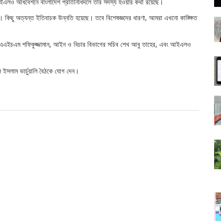
 আইএলও অধিবেশনে বাংলাদেশ প্রতিনিধিদলে তার সদস্য হওয়ার কথা রয়েছে।
 কিছু অত্যন্ত ইতিবাচক উন্নতি হয়েছে। তবে বিশেষজ্ঞদের ধারণা, আমরা এখনো কাঙ্ক্ষিত
, সচিব এএইচএম শফিকুজ্জামান, আইন ও বিচার বিভাগের সচিব শেখ আবু তাহের, এবং আইএলও
ুল ইসলাম ভার্চুয়ালি বৈঠকে যোগ দেন।