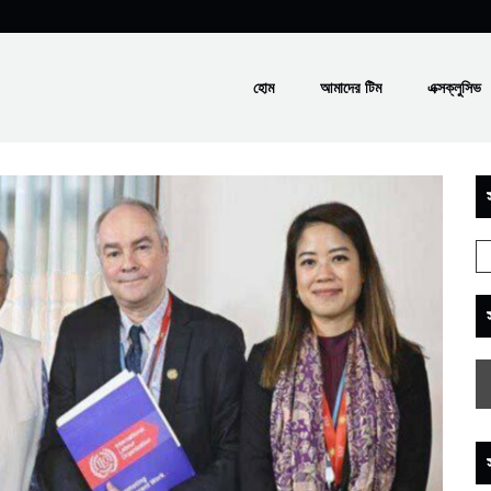
হোম
আমাদের টিম
এক্সক্লুসিভ
স