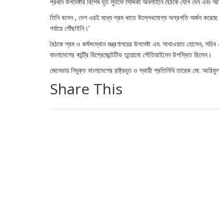
প্রধান উপদেষ্টার বিশেষ দূত লুতফে সিদ্দিকী অনলাইনে বৈঠকে যোগ দেন এবং
তিনি বলেন , দেশ এরই মধ্যে শ্রম খাতে উল্লেখযোগ্য অগ্রগতি অর্জন করেছে।
পর্যায়ে পৌঁছাইনি।’
বৈঠকে শ্রম ও কর্মসংস্থান মন্ত্রণালয়ের উপদেষ্টা এম. সাখাওয়াত হোসেন
বাংলাদেশের কান্ট্রি রিপ্রেজেন্টেটিভ তুয়োমো পৌতিয়াইনেন উপস্থিত ছিলেন।
জেনেভায় নিযুক্ত বাংলাদেশের রাষ্ট্রদূত ও স্থায়ী প্রতিনিধি তারেক মো. আরিফ
Share This