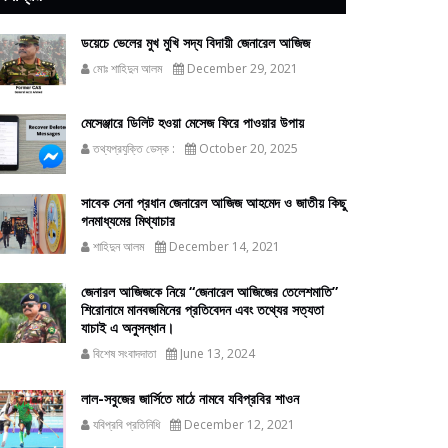
ডয়েচে ভেলের মুখ মুখি সদ্য বিদায়ী জেনারেল আজিজ
মোঃ শাহিদুন আলম
December 29, 2021
মেসেঞ্জারে ডিলিট হওয়া মেসেজ ফিরে পাওয়ার উপায়
তথ্যপ্রযুক্তি ডেস্ক :
October 20, 2025
সাবেক সেনা প্রধান জেনারেল আজিজ আহমেদ ও জাতীয় কিছু
গনমাধ্যমের মিথ্যাচার
শাহিদুন আলম
December 14, 2021
জেনারল আজিজকে নিয়ে “জেনারেল আজিজের তেলেশমাতি”
শিরোনামে মানবজমিনের প্রতিবেদন এবং তথ্যের সত্যতা
যাচাই এ অনুসন্ধান।
বিশেষ সংবাদদাতা
June 13, 2024
লাল-সবুজের জার্সিতে মাঠে নামবে যবিপ্রবির শাওন
যবিপ্রবি প্রতিনিধি
December 12, 2021