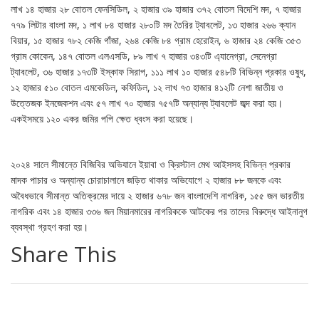
লাখ ১৪ হাজার ২৮ বোতল ফেনসিডিল, ২ হাজার ৩৯ হাজার ৩৭২ বোতল বিদেশি মদ, ৭ হাজার
৭৭৯ লিটার বাংলা মদ, ১ লাখ ৮৪ হাজার ২৮০টি মদ তৈরির ট্যাবলেট, ১৩ হাজার ২৬৬ ক্যান
বিয়ার, ১৫ হাজার ৭৮২ কেজি গাঁজা, ২৬৪ কেজি ৮৪ গ্রাম হেরোইন, ৬ হাজার ২৪ কেজি ৩৫৩
গ্রাম কোকেন, ১৪৭ বোতল এলএসডি, ৮৯ লাখ ৭ হাজার ৩৪৩টি এ্যানেগ্রা, সেনেগ্রা
ট্যাবলেট, ৩৬ হাজার ১৭৩টি ইস্কাফ সিরাপ, ১১১ লাখ ১০ হাজার ৫৪৮টি বিভিন্ন প্রকার ওষুধ,
১২ হাজার ৫১০ বোতল এমকেডিল, কফিডিল, ১২ লাখ ৭৩ হাজার ৪১২টি নেশা জাতীয় ও
উত্তেজক ইনজেকশন এবং ৫৭ লাখ ৭০ হাজার ৭৫৭টি অন্যান্য ট্যাবলেট জব্দ করা হয়।
একইসময়ে ১২০ একর জমির পপি ক্ষেত ধ্বংস করা হয়েছে।
২০২৪ সালে সীমান্তে বিজিবির অভিযানে ইয়াবা ও ক্রিস্টাল মেথ আইসসহ বিভিন্ন প্রকার
মাদক পাচার ও অন্যান্য চোরাচালানে জড়িত থাকার অভিযোগে ২ হাজার ৮৮ জনকে এবং
অবৈধভাবে সীমান্ত অতিক্রমের দায়ে ২ হাজার ৬৭৮ জন বাংলাদেশি নাগরিক, ১৫৫ জন ভারতীয়
নাগরিক এবং ১৪ হাজার ৩৩৬ জন মিয়ানমারের নাগরিককে আটকের পর তাদের বিরুদ্ধে আইনানুগ
ব্যবস্থা গ্রহণ করা হয়।
Share This