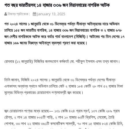
গত বছর ভারতীয়সহ ১৪ হাজার ৩৩৬ জন মিয়ানমারের নাগরিক আটক
নিজস্ব প্রতিবেদক :
January 13, 2025
গত ২০২৪ সালের ১ জানুয়ারি থেকে ৩১ ডিসেম্বর পর্যন্ত সীমান্ত অতিক্রমের দায়ে অভিযান
চালিয়ে ১৫৫ জন ভারতীয় নাগরিক, ১৪ হাজার ৩৩৬ জন মিয়ানমারের নাগরিক ও ২ হাজার ৬৭৮
জন দেশীয় নাগরিককে আটক করে বর্ডার গার্ড বাংলাদেশ (বিজিবি)। আটকের পর তিন দেশের ১৭
হাজার ১৬৯ জনের বিরুদ্ধে আইনানুগ ব্যবস্থা গ্রহণ করা হয়েছে।
রোববার (১২ জানুয়ারি) বিজিবির জনসংযোগ কর্মকর্তা মো. শরীফুল ইসলাম এসব তথ্য জানান।
তিনি জানান, বিজিবি ২০২৪ সালের ১ জানুয়ারি থেকে ৩১ ডিসেম্বর পর্যন্ত দেশের সীমান্ত
এলাকাসহ অন্যান্য স্থানে অভিযান চালিয়ে মোট ২ হাজার ১৮৪ কোটি ২৮ লাখ ৫২ হাজার টাকা
মূল্যের বিভিন্ন প্রকারের চোরাচালান পণ্যসামগ্রী জব্দ করেছে।
জব্দ চোরাচালান পণ্যের মধ্যে রয়েছে— ১৩১ কেজি ৪২৪ গ্রাম স্বর্ণ, ১৩৭ কেজি ২৮৯ গ্রাম
রৌপ্য, ২ লাখ ১৪ হাজার ৮০৫টি শাড়ি, ২ লাখ ১০ হাজার ৬৩টি থ্রিপিস, লেহেঙ্গা, তৈরি
পোশাক, ৩৩ লাখ ২২ হাজার ৩৬১টি কসমেটিকস সামগ্রী, ৭০ লাখ ১৫ হাজার ৮২৪ কেজি চিনি,