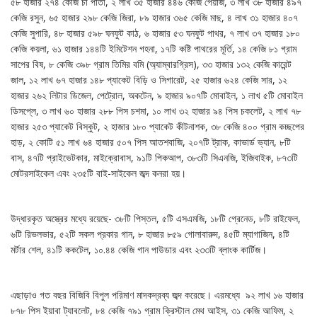
৫৮ হাজার ২৭৪ কেজি চা পাতা, ২ লাখ ৩৫ হাজার ৪৪৬ কেজি পেঁয়াজ, ৩ লাখ ৩৮ হাজার ৪৯৭
কেজি রসুন, ৬৫ হাজার ২৯৮ কেজি জিরা, ৮৯ হাজার ৩৬৫ কেজি মাছ, ৪ লাখ ৩১ হাজার ৪০৭
কেজি সুপারি, ৪৮ হাজার ৫৯৮ ঘনফুট কাঠ, ৬ হাজার ৫৩ ঘনফুট পাথর, ৭ লাখ ৩৭ হাজার ১৮০
কেজি কয়লা, ৬১ হাজার ১৪৪টি ইমিটেশন গহনা, ১৭টি কষ্টি পাথরের মূর্তি, ১৪ কেজি ৮১ গ্রাম
সাপের বিষ, ৮ কেজি ৩৯৮ গ্রাম তিমির বমি (অ্যাম্বারগ্রিস), ৩৩ হাজার ১৩২ কেজি কারেন্ট
জাল, ১২ লাখ ৬৭ হাজার ১৪৮ প্যাকেট বিড়ি ও সিগারেট, ২৫ হাজার ৬২৪ কেজি সার, ১২
হাজার ২৬২ লিটার ডিজেল, পেট্রোল, অকটেন, ৯ হাজার ৯০৭টি মোবাইল, ১ লাখ ৫টি মোবাইল
ডিসপ্লে, ৩ লাখ ৬০ হাজার ২৮৮ পিস চশমা, ১০ লাখ ৩২ হাজার ৯৪ পিস চকলেট, ২ লাখ ৭৮
হাজার ২৫৩ প্যাকেট বিস্কুট, ২ হাজার ১৮০ প্যাকেট কীটনাশক, ৩৮ কেজি ৪০০ গ্রাম কচ্ছপের
হাড়, ২ কোটি ৫১ লাখ ৬৪ হাজার ৫০৭ পিস আতশবাজি, ২০৭টি ট্রাক, কাভার্ড ভ্যান, ৮টি
বাস, ৪৭টি প্রাইভেটকার, মাইক্রোবাস, ৯১টি পিকআপ, ৩৮৩টি সিএনজি, ইজিবাইক, ৮৭৩টি
মোটরসাইকেল এবং ২৩৫টি বাই-সাইকেল জব্দ কনরা হয়।
উদ্ধারকৃত অস্ত্রের মধ্যে রয়েছে- ৩৮টি পিস্তল, ৫টি এসএমজি, ১৮টি গ্রেনেড, ৮টি রাইফেল,
৬টি রিভলভার, ৫২টি সকল প্রকার গান, ৮ হাজার ৮৫৯ গোলাবারুদ, ৪৫টি ম্যাগাজিন, ৪টি
মর্টার শেল, ৪১টি ককটেল, ১০.৪৪ কেজি গান পাউডার এবং ২৩৩টি ব্লাংক কার্টিজ।
এছাড়াও গত বছর বিজিবি বিপুল পরিমাণ মাদকদ্রব্য জব্দ করেছে। এরমধ্যে ৯২ লাখ ১৬ হাজার
৮৭৮ পিস ইয়াবা ট্যাবলেট, ৮৪ কেজি ৭৯১ গ্রাম ক্রিস্টাল মেথ আইস, ৩১ কেজি আফিম, ২