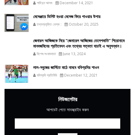
শাহিদুন আলম
December 14, 2021
মেসেঞ্জারে ডিলিট হওয়া মেসেজ ফিরে পাওয়ার উপায়
তথ্যপ্রযুক্তি ডেস্ক :
October 20, 2025
জেনারল আজিজকে নিয়ে “জেনারেল আজিজের তেলেশমাতি” শিরোনামে
মানবজমিনের প্রতিবেদন এবং তথ্যের সত্যতা যাচাই এ অনুসন্ধান।
বিশেষ সংবাদদাতা
June 13, 2024
লাল-সবুজের জার্সিতে মাঠে নামবে যবিপ্রবির শাওন
যবিপ্রবি প্রতিনিধি
December 12, 2021
নিউজলেটার
আপডেট পেতে সাবস্ক্রাইব করুন