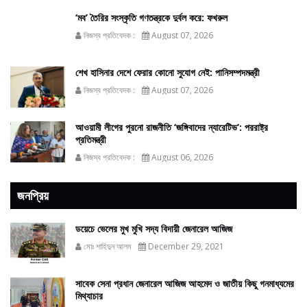
‘মব’ তৈরির সংস্কৃতি গণতন্ত্রকে দুর্বল করে: ফখরুল
নিজস্ব প্রতিবেদক :
August 07, 2026
শেখ হাসিনার দেশে ফেরার কোনো সুযোগ নেই: পানিসম্পদমন্ত্রী
নিজস্ব প্রতিবেদক :
August 07, 2026
আওয়ামী লীগের পুরনো রাজনীতি ‘জঙ্গিবাদের ন্যারেটিভ’: পররাষ্ট্র
প্রতিমন্ত্রী
নিজস্ব প্রতিবেদক :
August 06, 2026
জনপ্রিয়
ডয়েচে ভেলের মুখ মুখি সদ্য বিদায়ী জেনারেল আজিজ
মোঃ শাহিদুন আলম
December 29, 2021
সাবেক সেনা প্রধান জেনারেল আজিজ আহমেদ ও জাতীয় কিছু গনমাধ্যমের
মিথ্যাচার