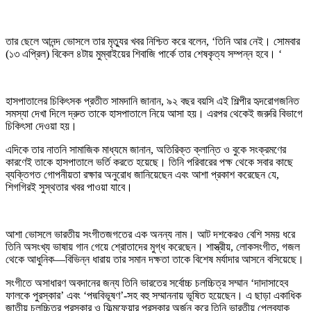
তার ছেলে আনন্দ ভোসলে তার মৃত্যুর খবর নিশ্চিত করে বলেন, ‘তিনি আর নেই। সোমবার
(১৩ এপ্রিল) বিকেল ৪টায় মুম্বাইয়ের শিবাজি পার্কে তার শেষকৃত্য সম্পন্ন হবে। ‘
হাসপাতালের চিকিৎসক প্রতীত সামদানি জানান, ৯২ বছর বয়সি এই শিল্পীর হৃদরোগজনিত
সমস্যা দেখা দিলে দ্রুত তাকে হাসপাতালে নিয়ে আসা হয়। এরপর থেকেই জরুরি বিভাগে
চিকিৎসা দেওয়া হয়।
এদিকে তার নাতনি সামাজিক মাধ্যমে জানান, অতিরিক্ত ক্লান্তি ও বুকে সংক্রমণের
কারণেই তাকে হাসপাতালে ভর্তি করতে হয়েছে। তিনি পরিবারের পক্ষ থেকে সবার কাছে
ব্যক্তিগত গোপনীয়তা রক্ষার অনুরোধ জানিয়েছেন এবং আশা প্রকাশ করেছেন যে,
শিগগিরই সুস্থতার খবর পাওয়া যাবে।
আশা ভোসলে ভারতীয় সংগীতজগতের এক অনন্য নাম। আট দশকেরও বেশি সময় ধরে
তিনি অসংখ্য ভাষায় গান গেয়ে শ্রোতাদের মুগ্ধ করেছেন। শাস্ত্রীয়, লোকসংগীত, গজল
থেকে আধুনিক—বিভিন্ন ধারায় তার সমান দক্ষতা তাকে বিশেষ মর্যাদার আসনে বসিয়েছে।
সংগীতে অসাধারণ অবদানের জন্য তিনি ভারতের সর্বোচ্চ চলচ্চিত্র সম্মান ‘দাদাসাহেব
ফালকে পুরস্কার’ এবং ‘পদ্মবিভূষণ’-সহ বহু সম্মাননায় ভূষিত হয়েছেন। এ ছাড়া একাধিক
জাতীয় চলচ্চিত্র পুরস্কার ও ফিল্মফেয়ার পুরস্কার অর্জন করে তিনি ভারতীয় প্লেব্যাক