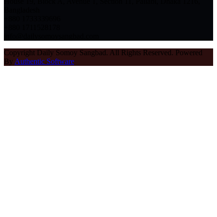
House 19, Block A, Avenue 1, Section 11, Pallabi, Dhaka 1216,
Bangladesh
+880 1733339696
+880 1711528178
info@dailysomoysangbad.com
Copyright Daily Somoy Sangbad. All Rights Reserved. Powered
By
Authentic Software