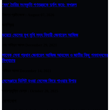
‘মব’ তৈরির সংস্কৃতি গণতন্ত্রকে দুর্বল করে: ফখরুল
নিজস্ব প্রতিবেদক :
August 07, 2026
জনপ্রিয়
ডয়েচে ভেলের মুখ মুখি সদ্য বিদায়ী জেনারেল আজিজ
মোঃ শাহিদুন আলম
December 29, 2021
সাবেক সেনা প্রধান জেনারেল আজিজ আহমেদ ও জাতীয় কিছু গনমাধ্যমের
মিথ্যাচার
শাহিদুন আলম
December 14, 2021
মেসেঞ্জারে ডিলিট হওয়া মেসেজ ফিরে পাওয়ার উপায়
তথ্যপ্রযুক্তি ডেস্ক :
October 20, 2025
যোগাযোগ