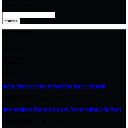
আপডেট পেতে সাবস্ক্রাইব করুন
আমাদের সম্পর্কে
সম্পাদক ও প্রকাশক
মোঃ শাহিদুন আলম
নির্বাহি সম্পাদক
আলাউদ্দিন ভুইয়া
সর্বশেষ
মানবিক বিচারক না থাকায় চ্যালেঞ্জে বিচার বিভাগ: আইনমন্ত্রী
ঝিনাইদহ প্রতিনিধি :
August 07, 2026
মাদক কারবারিদের বিরুদ্ধে কঠোর বার্তা, নিরপেক্ষ তালিকা তৈরির নির্দেশ
কক্সবাজার প্রতিনিধি :
August 07, 2026