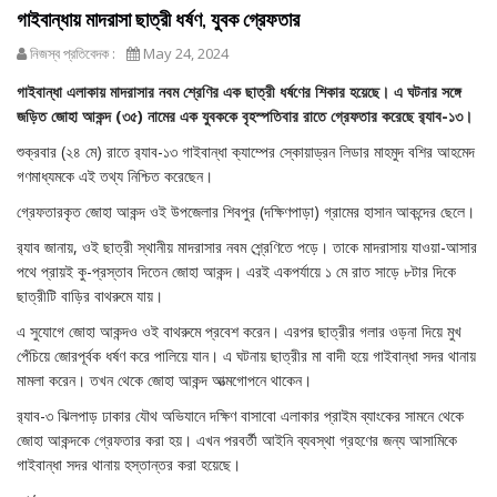
গাইবান্ধায় মাদরাসা ছাত্রী ধর্ষণ, যুবক গ্রেফতার
নিজস্ব প্রতিবেদক :
May 24, 2024
গাইবান্ধা এলাকায় মাদরাসার নবম শ্রেণির এক ছাত্রী ধর্ষণের শিকার হয়েছে। এ ঘটনার সঙ্গে
জড়িত জোহা আকন্দ (৩৫) নামের এক যুবককে বৃহস্পতিবার রাতে গ্রেফতার করেছে র‌্যাব-১৩।
শুক্রবার (২৪ মে) রাতে র‌্যাব-১৩ গাইবান্ধা ক্যাম্পের স্কোয়াড্রন লিডার মাহমুদ বশির আহমেদ
গণমাধ্যমকে এই তথ্য নিশ্চিত করেছেন।
গ্রেফতারকৃত জোহা আকন্দ ওই উপজেলার শিবপুর (দক্ষিণপাড়া) গ্রামের হাসান আকন্দের ছেলে।
র‌্যাব জানায়, ওই ছাত্রী স্থানীয় মাদরাসার নবম শ্র্রেণিতে পড়ে। তাকে মাদরাসায় যাওয়া-আসার
পথে প্রায়ই কু-প্রস্তাব দিতেন জোহা আকন্দ। এরই একপর্যায়ে ১ মে রাত সাড়ে ৮টার দিকে
ছাত্রীটি বাড়ির বাথরুমে যায়।
এ সুযোগে জোহা আকন্দও ওই বাথরুমে প্রবেশ করেন। এরপর ছাত্রীর গলার ওড়না দিয়ে মুখ
পেঁচিয়ে জোরপূর্বক ধর্ষণ করে পালিয়ে যান। এ ঘটনায় ছাত্রীর মা বাদী হয়ে গাইবান্ধা সদর থানায়
মামলা করেন। তখন থেকে জোহা আকন্দ আত্মগোপনে থাকেন।
র‌্যাব-৩ ঝিলপাড় ঢাকার যৌথ অভিযানে দক্ষিণ বাসাবো এলাকার প্রাইম ব্যাংকের সামনে থেকে
জোহা আকন্দকে গ্রেফতার করা হয়। এখন পরবর্তী আইনি ব্যবস্থা গ্রহণের জন্য আসামিকে
গাইবান্ধা সদর থানায় হস্তান্তর করা হয়েছে।