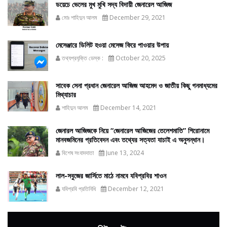
ডয়েচে ভেলের মুখ মুখি সদ্য বিদায়ী জেনারেল আজিজ
মোঃ শাহিদুন আলম
December 29, 2021
মেসেঞ্জারে ডিলিট হওয়া মেসেজ ফিরে পাওয়ার উপায়
তথ্যপ্রযুক্তি ডেস্ক :
October 20, 2025
সাবেক সেনা প্রধান জেনারেল আজিজ আহমেদ ও জাতীয় কিছু গনমাধ্যমের
মিথ্যাচার
শাহিদুন আলম
December 14, 2021
জেনারল আজিজকে নিয়ে “জেনারেল আজিজের তেলেশমাতি” শিরোনামে
মানবজমিনের প্রতিবেদন এবং তথ্যের সত্যতা যাচাই এ অনুসন্ধান।
বিশেষ সংবাদদাতা
June 13, 2024
লাল-সবুজের জার্সিতে মাঠে নামবে যবিপ্রবির শাওন
যবিপ্রবি প্রতিনিধি
December 12, 2021