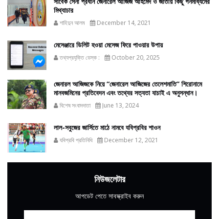
সাবেক সেনা প্রধান জেনারেল আজিজ আহমেদ ও জাতীয় কিছু গনমাধ্যমের
মিথ্যাচার
শাহিদুন আলম
December 14, 2021
মেসেঞ্জারে ডিলিট হওয়া মেসেজ ফিরে পাওয়ার উপায়
তথ্যপ্রযুক্তি ডেস্ক :
October 20, 2025
জেনারল আজিজকে নিয়ে “জেনারেল আজিজের তেলেশমাতি” শিরোনামে
মানবজমিনের প্রতিবেদন এবং তথ্যের সত্যতা যাচাই এ অনুসন্ধান।
বিশেষ সংবাদদাতা
June 13, 2024
লাল-সবুজের জার্সিতে মাঠে নামবে যবিপ্রবির শাওন
যবিপ্রবি প্রতিনিধি
December 12, 2021
নিউজলেটার
আপডেট পেতে সাবস্ক্রাইব করুন