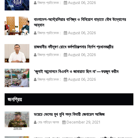
নিজস্ব প্রতিবেদক :
August 06, 2026
বাংলাদেশ-অস্ট্রেলিয়ার বাণিজ্য ও বিনিয়োগ বাড়াতে যৌথ উদ্যোগের
আহ্বান
নিজস্ব প্রতিবেদক :
August 06, 2026
রাজধানীর নদীদূষণ রোধে কর্মপরিকল্পনার নির্দেশ প্রধানমন্ত্রীর
নিজস্ব প্রতিবেদক :
August 06, 2026
'জুলাই আন্দোলনে বিএনপি ও জামায়াত ছিল না'—ফয়জুল করীম
নিজস্ব প্রতিবেদক :
August 06, 2026
জনপ্রিয়
ডয়েচে ভেলের মুখ মুখি সদ্য বিদায়ী জেনারেল আজিজ
মোঃ শাহিদুন আলম
December 29, 2021