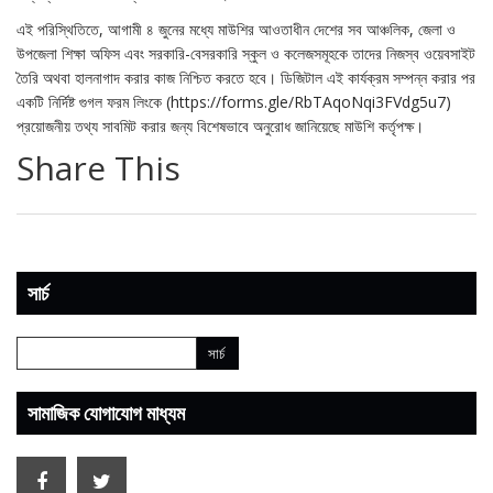
এই পরিস্থিতিতে, আগামী ৪ জুনের মধ্যে মাউশির আওতাধীন দেশের সব আঞ্চলিক, জেলা ও
উপজেলা শিক্ষা অফিস এবং সরকারি-বেসরকারি স্কুল ও কলেজসমূহকে তাদের নিজস্ব ওয়েবসাইট
তৈরি অথবা হালনাগাদ করার কাজ নিশ্চিত করতে হবে। ডিজিটাল এই কার্যক্রম সম্পন্ন করার পর
একটি নির্দিষ্ট গুগল ফরম লিংকে (https://forms.gle/RbTAqoNqi3FVdg5u7)
প্রয়োজনীয় তথ্য সাবমিট করার জন্য বিশেষভাবে অনুরোধ জানিয়েছে মাউশি কর্তৃপক্ষ।
Share This
সার্চ
সামাজিক যোগাযোগ মাধ্যম