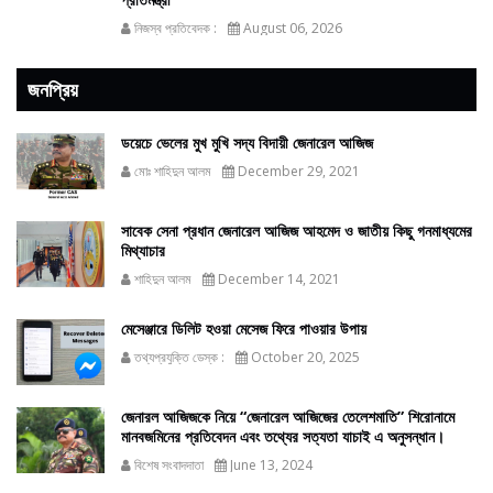
নিজস্ব প্রতিবেদক :
August 06, 2026
জনপ্রিয়
ডয়েচে ভেলের মুখ মুখি সদ্য বিদায়ী জেনারেল আজিজ
মোঃ শাহিদুন আলম
December 29, 2021
সাবেক সেনা প্রধান জেনারেল আজিজ আহমেদ ও জাতীয় কিছু গনমাধ্যমের
মিথ্যাচার
শাহিদুন আলম
December 14, 2021
মেসেঞ্জারে ডিলিট হওয়া মেসেজ ফিরে পাওয়ার উপায়
তথ্যপ্রযুক্তি ডেস্ক :
October 20, 2025
জেনারল আজিজকে নিয়ে “জেনারেল আজিজের তেলেশমাতি” শিরোনামে
মানবজমিনের প্রতিবেদন এবং তথ্যের সত্যতা যাচাই এ অনুসন্ধান।
বিশেষ সংবাদদাতা
June 13, 2024