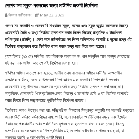
দেশের সব স্কুল-কলেজের জন্য মাউশির জরুরি নির্দেশনা
নিজস্ব প্রতিবেদক :
May 22, 2026
দেশের সব সরকারি ও বেসরকারি মাধ্যমিক স্কুল, কলেজ এবং স্কুল অ্যান্ড কলেজকে নিজস্ব
ওয়েবসাইট তৈরি ও তথ্য নিয়মিত হালনাগাদ করার নির্দেশ দিয়েছে মাধ্যমিক ও উচ্চশিক্ষা
অধিদপ্তর (মাউশি)। একই সঙ্গে মাঠপর্যায়ের সব শিক্ষা অফিসকেও আগামী ৪ জুনের মধ্যে এই
নির্দেশনা বাস্তবায়ন করে নির্ধারিত গুগল ফরমে তথ্য জমা দিতে বলা হয়েছে।
বৃহস্পতিবার (২১ মে) মাউশির মহাপরিচালক অধ্যাপক ড. খান মইনুদ্দিন আল মাহমুদ সোহেলের
সই করা এক অফিস আদেশে এই নির্দেশনা দেওয়া হয়।
মাউশির অফিস আদেশে বলা হয়েছে, জাতীয় তথ্য বাতায়নের অধীনে মাউশির আওতাধীন
আঞ্চলিক কার্যালয়, জেলা ও উপজেলা শিক্ষা অফিস এবং সরকারি শিক্ষাপ্রতিষ্ঠানগুলোর
ওয়েবসাইট চালু থাকলেও সেগুলোতে প্রয়োজনীয় তথ্য নিয়মিত হালনাগাদ করা হচ্ছে না।
অন্যদিকে, বেসরকারি শিক্ষাপ্রতিষ্ঠানগুলোর নিজস্ব ওয়েবসাইট তৈরি ও তা নিয়মিত আপডেট
করার বিষয়ে শিক্ষা মন্ত্রণালয়ের পূর্বনির্ধারিত নির্দেশনা রয়েছে।
নির্দেশনায় আরও উল্লেখ করা হয়, মন্ত্রিপরিষদ বিভাগের সিদ্ধান্ত অনুযায়ী সব সরকারি দপ্তরের
ওয়েবসাইটে কর্মরত কর্মকর্তাদের নাম, পদবি, সচল মোবাইল ও টেলিফোন নম্বর এবং ইমেইল
ঠিকানাসহ প্রয়োজনীয় তথ্য প্রতিনিয়ত দৃশ্যমান ও হালনাগাদ রাখা বাধ্যতামূলক। কিন্তু
মাঠপর্যায়ের অনেক অফিস ও শিক্ষাপ্রতিষ্ঠান এই নির্দেশনা যথাযথভাবে পালন করছে না, যা
অত্যন্ত জরুরি ও আবশ্যকীয় একটি বিষয়।