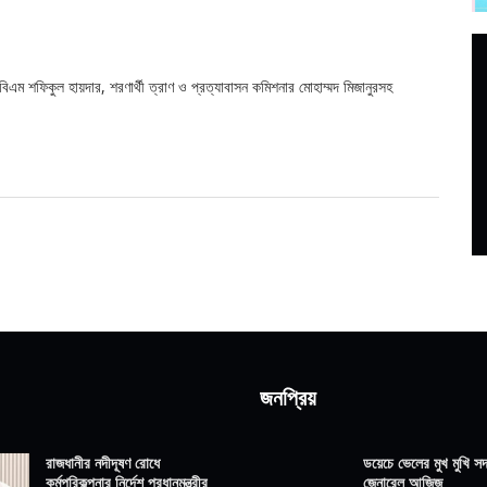
িএম শফিকুল হায়দার, শরণার্থী ত্রাণ ও প্রত্যাবাসন কমিশনার মোহাম্মদ মিজানুরসহ
জনপ্রিয়
রাজধানীর নদীদূষণ রোধে
ডয়েচে ভেলের মুখ মুখি সদ্
কর্মপরিকল্পনার নির্দেশ প্রধানমন্ত্রীর
জেনারেল আজিজ