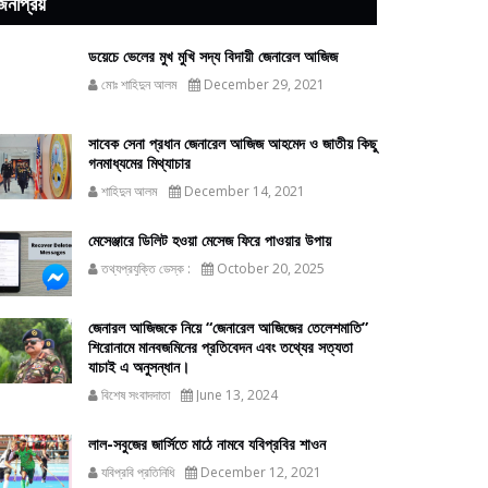
জনপ্রিয়
ডয়েচে ভেলের মুখ মুখি সদ্য বিদায়ী জেনারেল আজিজ
মোঃ শাহিদুন আলম
December 29, 2021
সাবেক সেনা প্রধান জেনারেল আজিজ আহমেদ ও জাতীয় কিছু
গনমাধ্যমের মিথ্যাচার
শাহিদুন আলম
December 14, 2021
মেসেঞ্জারে ডিলিট হওয়া মেসেজ ফিরে পাওয়ার উপায়
তথ্যপ্রযুক্তি ডেস্ক :
October 20, 2025
জেনারল আজিজকে নিয়ে “জেনারেল আজিজের তেলেশমাতি”
শিরোনামে মানবজমিনের প্রতিবেদন এবং তথ্যের সত্যতা
যাচাই এ অনুসন্ধান।
বিশেষ সংবাদদাতা
June 13, 2024
লাল-সবুজের জার্সিতে মাঠে নামবে যবিপ্রবির শাওন
যবিপ্রবি প্রতিনিধি
December 12, 2021