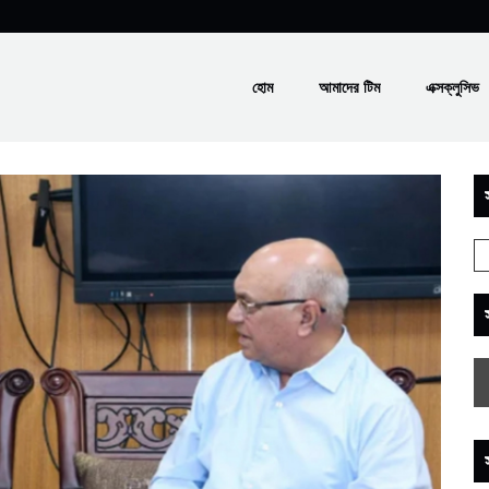
হোম
আমাদের টিম
এক্সক্লুসিভ
স