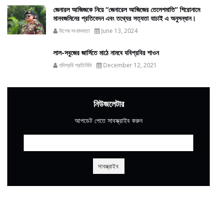
জেনারল আজিজকে নিয়ে “জেনারেল আজিজের তেলেশমাতি” শিরোনামে
মানবজমিনের প্রতিবেদন এবং তথ্যের সত্যতা যাচাই এ অনুসন্ধান।
বিশেষ সংবাদদাতা
June 13, 2024
লাল-সবুজের জার্সিতে মাঠে নামবে যবিপ্রবির শাওন
যবিপ্রবি প্রতিনিধি
December 12, 2021
নিউজলেটার
আপডেট পেতে সাবস্ক্রাইব করুন