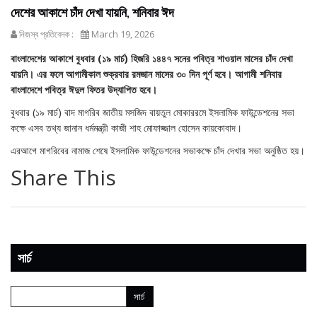
দেশের আকাশে চাঁদ দেখা যায়নি, শনিবার ঈদ
নিজস্ব প্রতিবেদক :
March 19, 2026
বাংলাদেশের আকাশে বুধবার (১৯ মার্চ) হিজরি ১৪৪৭ সনের পবিত্র শাওয়াল মাসের চাঁদ দেখা
যায়নি। এর ফলে আগামীকাল শুক্রবার রমজান মাসের ৩০ দিন পূর্ণ হবে। আগামী শনিবার
বাংলাদেশে পবিত্র ঈদুল ফিতর উদ্‌যাপিত হবে।
বুধবার (১৯ মার্চ) বাদ মাগরিব জাতীয় মসজিদ বায়তুল মোকাররমে ইসলামিক ফাউন্ডেশনের সভা
কক্ষে এসব তথ্য জানান ধর্মমন্ত্রী কাজী শাহ মোফাজ্জাল হোসেন কায়কোবাদ।
এরআগে মাগরিবের নামাজ শেষে ইসলামিক ফাউন্ডেশনের সভাকক্ষে চাঁদ দেখার সভা অনুষ্ঠিত হয়।
Share This
সার্চ