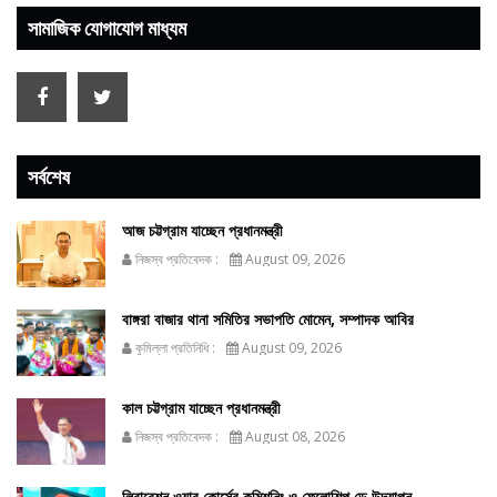
সামাজিক যোগাযোগ মাধ্যম
সর্বশেষ
আজ চট্টগ্রাম যাচ্ছেন প্রধানমন্ত্রী
নিজস্ব প্রতিবেদক :
August 09, 2026
বাঙ্গরা বাজার থানা সমিতির সভাপতি মোমেন, সম্পাদক আবির
কুমিল্লা প্রতিনিধি :
August 09, 2026
কাল চট্টগ্রাম যাচ্ছেন প্রধানমন্ত্রী
নিজস্ব প্রতিবেদক :
August 08, 2026
লিবারেশন ওয়ার কোর্সের কমিশনিং ও ফেলোশিপ ডে উদ্‌যাপন