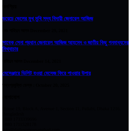
জনপ্রিয়
ডয়েচে ভেলের মুখ মুখি সদ্য বিদায়ী জেনারেল আজিজ
মোঃ শাহিদুন আলম
December 29, 2021
সাবেক সেনা প্রধান জেনারেল আজিজ আহমেদ ও জাতীয় কিছু গনমাধ্যমের
মিথ্যাচার
শাহিদুন আলম
December 14, 2021
মেসেঞ্জারে ডিলিট হওয়া মেসেজ ফিরে পাওয়ার উপায়
তথ্যপ্রযুক্তি ডেস্ক :
October 20, 2025
যোগাযোগ
House 19, Block A, Avenue 1, Section 11, Pallabi, Dhaka 1216,
Bangladesh
+880 1733339696
+880 1711528178
info@dailysomoysangbad.com