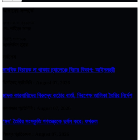
আমাদের সম্পর্কে
সম্পাদক ও প্রকাশক
মোঃ শাহিদুন আলম
নির্বাহি সম্পাদক
আলাউদ্দিন ভুইয়া
সর্বশেষ
মানবিক বিচারক না থাকায় চ্যালেঞ্জে বিচার বিভাগ: আইনমন্ত্রী
ঝিনাইদহ প্রতিনিধি :
August 07, 2026
মাদক কারবারিদের বিরুদ্ধে কঠোর বার্তা, নিরপেক্ষ তালিকা তৈরির নির্দেশ
কক্সবাজার প্রতিনিধি :
August 07, 2026
‘মব’ তৈরির সংস্কৃতি গণতন্ত্রকে দুর্বল করে: ফখরুল
নিজস্ব প্রতিবেদক :
August 07, 2026