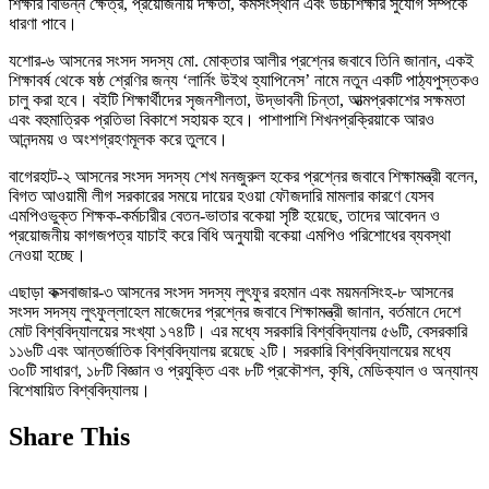
শিক্ষার বিভিন্ন ক্ষেত্র, প্রয়োজনীয় দক্ষতা, কর্মসংস্থান এবং উচ্চশিক্ষার সুযোগ সম্পর্কে
ধারণা পাবে।
যশোর-৬ আসনের সংসদ সদস্য মো. মোক্তার আলীর প্রশ্নের জবাবে তিনি জানান, একই
শিক্ষাবর্ষ থেকে ষষ্ঠ শ্রেণির জন্য ‘লার্নিং উইথ হ্যাপিনেস’ নামে নতুন একটি পাঠ্যপুস্তকও
চালু করা হবে। বইটি শিক্ষার্থীদের সৃজনশীলতা, উদ্ভাবনী চিন্তা, আত্মপ্রকাশের সক্ষমতা
এবং বহুমাত্রিক প্রতিভা বিকাশে সহায়ক হবে। পাশাপাশি শিখনপ্রক্রিয়াকে আরও
আনন্দময় ও অংশগ্রহণমূলক করে তুলবে।
বাগেরহাট-২ আসনের সংসদ সদস্য শেখ মনজুরুল হকের প্রশ্নের জবাবে শিক্ষামন্ত্রী বলেন,
বিগত আওয়ামী লীগ সরকারের সময়ে দায়ের হওয়া ফৌজদারি মামলার কারণে যেসব
এমপিওভুক্ত শিক্ষক-কর্মচারীর বেতন-ভাতার বকেয়া সৃষ্টি হয়েছে, তাদের আবেদন ও
প্রয়োজনীয় কাগজপত্র যাচাই করে বিধি অনুযায়ী বকেয়া এমপিও পরিশোধের ব্যবস্থা
নেওয়া হচ্ছে।
এছাড়া কক্সবাজার-৩ আসনের সংসদ সদস্য লুৎফুর রহমান এবং ময়মনসিংহ-৮ আসনের
সংসদ সদস্য লুৎফুল্লাহেল মাজেদের প্রশ্নের জবাবে শিক্ষামন্ত্রী জানান, বর্তমানে দেশে
মোট বিশ্ববিদ্যালয়ের সংখ্যা ১৭৪টি। এর মধ্যে সরকারি বিশ্ববিদ্যালয় ৫৬টি, বেসরকারি
১১৬টি এবং আন্তর্জাতিক বিশ্ববিদ্যালয় রয়েছে ২টি। সরকারি বিশ্ববিদ্যালয়ের মধ্যে
৩০টি সাধারণ, ১৮টি বিজ্ঞান ও প্রযুক্তি এবং ৮টি প্রকৌশল, কৃষি, মেডিক্যাল ও অন্যান্য
বিশেষায়িত বিশ্ববিদ্যালয়।
Share This