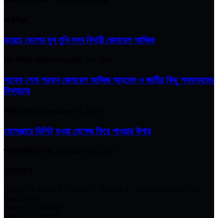
নিজস্ব প্রতিবেদক :
August 06, 2026
জনপ্রিয়
ডয়েচে ভেলের মুখ মুখি সদ্য বিদায়ী জেনারেল আজিজ
মোঃ শাহিদুন আলম
December 29, 2021
সাবেক সেনা প্রধান জেনারেল আজিজ আহমেদ ও জাতীয় কিছু গনমাধ্যমের
মিথ্যাচার
শাহিদুন আলম
December 14, 2021
মেসেঞ্জারে ডিলিট হওয়া মেসেজ ফিরে পাওয়ার উপায়
তথ্যপ্রযুক্তি ডেস্ক :
October 20, 2025
যোগাযোগ
House 19, Block A, Avenue 1, Section 11, Pallabi, Dhaka 1216,
Bangladesh
+880 1733339696
+880 1711528178