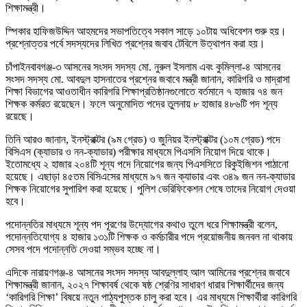
শিক্ষামন্ত্রী।
স্পিকার হাফিজউদ্দিন আহমদের সভাপতিত্বে সকাল সাড়ে ১০টায় অধিবেশন শুরু হয়।
প্রশ্নোত্তর পর্বে সদস্যদের লিখিত প্রশ্নের জবাব টেবিলে উত্থাপন করা হয়।
চাঁপাইনবাবগঞ্জ-৩ আসনের সংসদ সদস্য মো. নুরুল ইসলাম এবং কুমিল্লা-৪ আসনের
সংসদ সদস্য মো. আবদুল হাসনাতের প্রশ্নের জবাবে মন্ত্রী জানান, কারিগরি ও মাদ্রাসা
শিক্ষা বিভাগের আওতাধীন কারিগরি শিক্ষাপ্রতিষ্ঠানগুলোতে বর্তমানে ৭ হাজার ৭৪ জন
শিক্ষক কর্মরত রয়েছেন। ফলে অনুমোদিত পদের তুলনায় ৮ হাজার ৪৮৬টি পদ শূন্য
রয়েছে।
তিনি আরও জানান, ইনস্ট্রাক্টর (৯ম গ্রেড) ও জুনিয়র ইনস্ট্রাক্টর (১০ম গ্রেড) পদে
বিসিএস (ক্যাডার ও নন-ক্যাডার) পরীক্ষার মাধ্যমে পিএসসি নিয়োগ দিয়ে থাকে।
ইতোমধ্যে ২ হাজার ২০৪টি শূন্য পদে নিয়োগের জন্য পিএসসিতে রিকুইজিশন পাঠানো
হয়েছে। এছাড়া ৪৫তম বিসিএসের মাধ্যমে ৯৭ জন ক্যাডার এবং ৩৪৯ জন নন-ক্যাডার
শিক্ষক নিয়োগের সুপারিশ করা হয়েছে। পুলিশ ভেরিফিকেশন শেষে তাদের নিয়োগ দেওয়া
হবে।
পদোন্নতির মাধ্যমে শূন্য পদ পূরণের উদ্যোগের কথাও তুলে ধরে শিক্ষামন্ত্রী বলেন,
পদোন্নতিযোগ্য ৪ হাজার ১৩১টি শিক্ষক ও কর্মচারীর পদে প্রয়োজনীয় জনবল না থাকায়
সেসব পদে পদোন্নতি দেওয়া সম্ভব হচ্ছে না।
এদিকে নারায়ণগঞ্জ-৪ আসনের সংসদ সদস্য আবদুল্লাহ আল আমিনের প্রশ্নের জবাবে
শিক্ষামন্ত্রী জানান, ২০২৭ শিক্ষাবর্ষ থেকে ষষ্ঠ শ্রেণির সাধারণ ধারার শিক্ষার্থীদের জন্য
‘কারিগরি শিক্ষা’ বিষয়ে নতুন পাঠ্যপুস্তক চালু করা হবে। এর মাধ্যমে শিক্ষার্থীরা কারিগরি