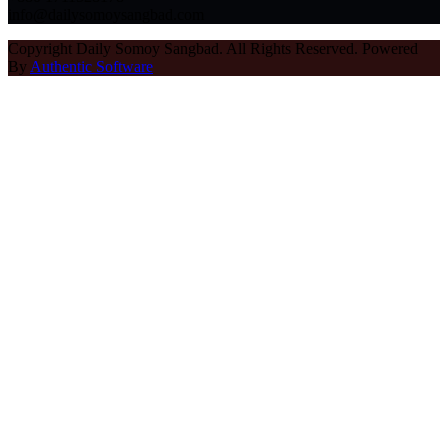
info@dailysomoysangbad.com
Copyright Daily Somoy Sangbad. All Rights Reserved. Powered
By
Authentic Software