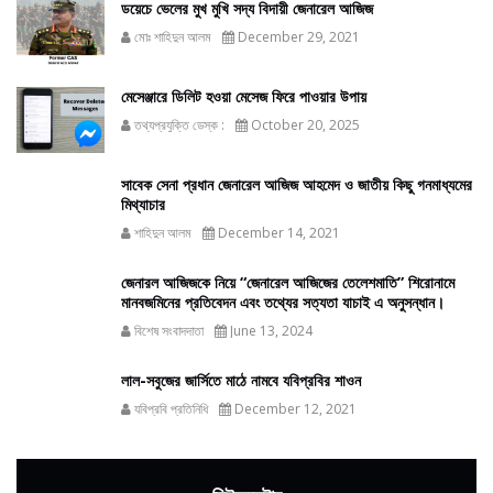
ডয়েচে ভেলের মুখ মুখি সদ্য বিদায়ী জেনারেল আজিজ
মোঃ শাহিদুন আলম
December 29, 2021
মেসেঞ্জারে ডিলিট হওয়া মেসেজ ফিরে পাওয়ার উপায়
তথ্যপ্রযুক্তি ডেস্ক :
October 20, 2025
সাবেক সেনা প্রধান জেনারেল আজিজ আহমেদ ও জাতীয় কিছু গনমাধ্যমের
মিথ্যাচার
শাহিদুন আলম
December 14, 2021
জেনারল আজিজকে নিয়ে “জেনারেল আজিজের তেলেশমাতি” শিরোনামে
মানবজমিনের প্রতিবেদন এবং তথ্যের সত্যতা যাচাই এ অনুসন্ধান।
বিশেষ সংবাদদাতা
June 13, 2024
লাল-সবুজের জার্সিতে মাঠে নামবে যবিপ্রবির শাওন
যবিপ্রবি প্রতিনিধি
December 12, 2021