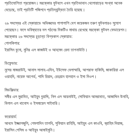
প্রতিযোগিতা প্রয়োজন। মরক্কোর ফুটবলে এখন প্রতিভাবান খেলোয়াড়ের সংখ্যা অনেক
বেড়েছে, তাই প্রতিটি পজিশনে প্রতিদ্বন্দ্বিতা তৈরি হয়েছে।
২৬ সদস্যের এই স্কোয়াডে অভিজ্ঞদের পাশাপাশি বেশ কয়েকজন তরুণ ফুটবলারও সুযোগ
পেয়েছেন। ফলে ভবিষ্যতের দল গঠনের দিকটিও মাথায় রেখেছে মরক্কো ফুটবল ফেডারেশন।
মরক্কোর ২৬ সদস্যের চূড়ান্ত বিশ্বকাপ স্কোয়াড:
গোলকিপার:
ইয়াসিন বুনো, মুনির এল কাজউই ও আহমেদ রেদা তাগনাউতি।
ডিফেন্ডার:
নুসের মাজরাউই, আনাস সালাহ-এদিন, ইউসেফ বেলাম্মারি, আশরাফ হাকিমি, জাকারিয়া এল
ওয়াহদি, নায়েফ আগের্ড, শাদি রিয়াদ, রেদুয়ান হালহাল ও ইসা দিওপ।
মিডফিল্ডার:
সমীর এল মুরাবিত, আইয়ুব বুয়াদ্দি, নিল এল আয়নাউই, সোফিয়ান আমরাবাত, আজাদ্দিন উনাহি,
বিলাল এল খানোস ও ইসমায়েল সাইবারি।
ফরোয়ার্ড:
আবদে ইজ্জালজুলি, শেমশাদিন তালবি, সুফিয়ান রাহিমি, আইয়ুব এল কাওবি, ব্রাহিম দিয়াজ,
ইয়াসিন গেসিম ও আইয়ুব আমাইমুনি।