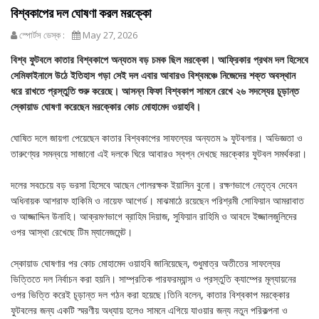
বিশ্বকাপের দল ঘোষণা করল মরক্কো
স্পোর্টস ডেস্ক :
May 27, 2026
বিশ্ব ফুটবলে কাতার বিশ্বকাপে অন্যতম বড় চমক ছিল মরক্কো। আফ্রিকার প্রথম দল হিসেবে
সেমিফাইনালে উঠে ইতিহাস গড়া সেই দল এবার আবারও বিশ্বমঞ্চে নিজেদের শক্ত অবস্থান
ধরে রাখতে প্রস্তুতি শুরু করেছে। আসন্ন ফিফা বিশ্বকাপ সামনে রেখে ২৬ সদস্যের চূড়ান্ত
স্কোয়াড ঘোষণা করেছেন মরক্কোর কোচ মোহামেদ ওয়াহবি।
ঘোষিত দলে জায়গা পেয়েছেন কাতার বিশ্বকাপের সাফল্যের অন্যতম ৯ ফুটবলার। অভিজ্ঞতা ও
তারুণ্যের সমন্বয়ে সাজানো এই দলকে ঘিরে আবারও স্বপ্ন দেখছে মরক্কোর ফুটবল সমর্থকরা।
দলের সবচেয়ে বড় ভরসা হিসেবে আছেন গোলরক্ষক ইয়াসিন বুনো। রক্ষণভাগে নেতৃত্ব দেবেন
অধিনায়ক আশরাফ হাকিমি ও নায়েফ আগের্ড। মাঝমাঠে রয়েছেন পরিশ্রমী সোফিয়ান আমরাবাত
ও আজ্জাদ্দিন উনাহি। আক্রমণভাগে ব্রাহিম দিয়াজ, সুফিয়ান রাহিমি ও আবদে ইজ্জালজুলিদের
ওপর আস্থা রেখেছে টিম ম্যানেজমেন্ট।
স্কোয়াড ঘোষণার পর কোচ মোহামেদ ওয়াহবি জানিয়েছেন, শুধুমাত্র অতীতের সাফল্যের
ভিত্তিতে দল নির্বাচন করা হয়নি। সাম্প্রতিক পারফরম্যান্স ও প্রস্তুতি ক্যাম্পের মূল্যায়নের
ওপর ভিত্তি করেই চূড়ান্ত দল গঠন করা হয়েছে।তিনি বলেন, কাতার বিশ্বকাপ মরক্কোর
ফুটবলের জন্য একটি স্মরণীয় অধ্যায় হলেও সামনে এগিয়ে যাওয়ার জন্য নতুন পরিকল্পনা ও