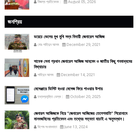
নিজস্ব প্রতিবেদক :
August 05, 2026
জনপ্রিয়
ডয়েচে ভেলের মুখ মুখি সদ্য বিদায়ী জেনারেল আজিজ
মোঃ শাহিদুন আলম
December 29, 2021
সাবেক সেনা প্রধান জেনারেল আজিজ আহমেদ ও জাতীয় কিছু গনমাধ্যমের
মিথ্যাচার
শাহিদুন আলম
December 14, 2021
মেসেঞ্জারে ডিলিট হওয়া মেসেজ ফিরে পাওয়ার উপায়
তথ্যপ্রযুক্তি ডেস্ক :
October 20, 2025
জেনারল আজিজকে নিয়ে “জেনারেল আজিজের তেলেশমাতি” শিরোনামে
মানবজমিনের প্রতিবেদন এবং তথ্যের সত্যতা যাচাই এ অনুসন্ধান।
বিশেষ সংবাদদাতা
June 13, 2024