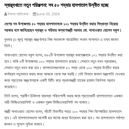
স্বাস্থ্যখাতে নতুন পরিকল্পনা: সব ৫০ শয্যার হাসপাতাল উন্নীত হচ্ছে
নিজস্ব প্রতিবেদক :
June 03, 2026
দেশের সব উপজেলার ৫০ শয্যার হাসপাতালকে ১০১ শয্যায় উন্নীত করার সিদ্ধান্ত নিয়েছে
সরকার বলে জানিয়েছেন স্বাস্থ্য ও পরিবার কল্যাণমন্ত্রী সরদার মো. সাখাওয়াত হোসেন বকুল।
বুধবার (৩ জুন) স্বাস্থ্য মন্ত্রণালয়ে নিজ সভাকক্ষে আয়োজিত সংবাদ সম্মেলনে এ তথ্য জানান
তিনি।
সাখাওয়াত হোসেন বকুল বলেন, ৪৯২টি উপজেলা স্বাস্থ্য কমপ্লেক্সকে ১০১ শয্যায় উন্নীত করা
হবে। বাকি ৮টি উপজেলায় ১০০ শয্যার হাসপাতাল রয়েছে। সেখানে নতুন ভবন প্রয়োজন,
সেখানে নতুন ভবন করা হবে। হাসপাতালগুলোকে ৫০ শয্যা থেকে ১০০ শয্যায় উন্নীত করার
কার্যক্রম নতুনভাবে করার জন্য আজকে থেকে শুরু করছি। সেই হিসাবে জনবল যন্ত্রপাতি দেওয়ার
জন্য প্রত্যেক মন্ত্রণালয়কে একটি মিটিং করে প্রধানমন্ত্রী তারেক রহমান নির্দেশনা প্রদান
করেছেন।
তিনি বলেন, গ্রামীণ চিকিৎসা ব্যবস্থা শক্তিশালী করার জন্য প্রত্যেকটি হাসপাতালতে একজন
নারী ফিজিওথেরাপিস্ট ও একজন পুরুষ ফিজিওথেরাপিস্ট পদ থাকবে।
মন্ত্রী সাখাওয়াত হোসেন বলেন, পাঁচটি বিভাগীয় শহরে ২০০ শয্যার শিশু বিশেষায়িত হাসপাতাল
হবে। এই হাসপাতালগুলো আগামী ছয় মাসের মধ্যে উদ্বোধন করা হবে। সব হাসপাতালে পর্যাপ্ত
জনবল ও সুযোগ সুবিধা থাকবে।