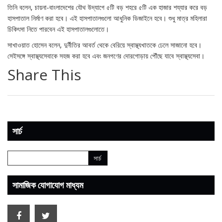
তিনি বলেন, চায়না-বাংলাদেশের যৌথ উদ্যাগে ৫টি বড় শহরে ৫টি এক হাজার শয্যার করে বড়
হাসপাতাল নির্মাণ করা হবে। এই হাসপাতালগুলো আধুনিক ডিজাইনে হবে। শুধু মাত্র মহিলারা
চিকিৎসা নিতে পারবেন এই হাসপাতালগুলোতে।
সাখাওয়াত হোসেন বলেন, দুর্নীতির আবর্ত থেকে বেরিয়ে স্বাস্থ্যখাতকে ঢেলে সাজানো হবে।
সেইসঙ্গে স্বাস্থ্যসেবাকে সহজ করা হবে এবং জনগণের দোরগোড়ায় পৌঁছে যাবে স্বাস্থ্যসেবা।
Share This
সার্চ
সামাজিক যোগাযোগ মাধ্যম