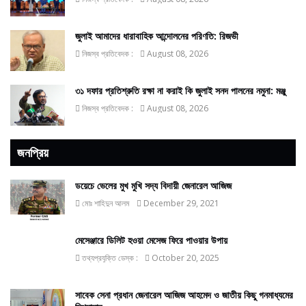
জুলাই আমাদের ধারাবাহিক আন্দোলনের পরিণতি: রিজভী
নিজস্ব প্রতিবেদক :
August 08, 2026
৩১ দফার প্রতিশ্রুতি রক্ষা না করাই কি জুলাই সনদ পালনের নমুনা: মঞ্জু
নিজস্ব প্রতিবেদক :
August 08, 2026
জনপ্রিয়
ডয়েচে ভেলের মুখ মুখি সদ্য বিদায়ী জেনারেল আজিজ
মোঃ শাহিদুন আলম
December 29, 2021
মেসেঞ্জারে ডিলিট হওয়া মেসেজ ফিরে পাওয়ার উপায়
তথ্যপ্রযুক্তি ডেস্ক :
October 20, 2025
সাবেক সেনা প্রধান জেনারেল আজিজ আহমেদ ও জাতীয় কিছু গনমাধ্যমের