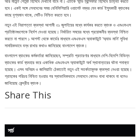
আর মার্চেন্ট পেমেন্ট হিসেবে দেখানো যাবে না। এটিকে ‘ফান্ড ট্রান্সফার’ হিসেবে চিহ্নিত করতে
হবে। একই সঙ্গে লেনদেনের সময় বেনিফিশিয়ারি ওয়ালেট নম্বর যেন কার্ড ইস্যুকারী ব্যাংকের
কাছে দৃশ্যমান থাকে, সেটিও নিশ্চিত করতে হবে।
নতুন এই নিরাপত্তা ব্যবস্থা আগামী ৩১ জুলাইয়ের মধ্যে কার্যকর করতে ব্যাংক ও এমএফএস
প্রতিষ্ঠানগুলোকে নির্দেশ দেওয়া হয়েছে। নির্ধারিত সময়ের মধ্যে প্রয়োজনীয় ব্যবস্থা নিশ্চিত
করতে না পারলে ১ আগস্ট থেকে কার্ডের মাধ্যমে এমএফএস অ্যাকাউন্টে ‘অ্যাড মানি’ সুবিধা
সাময়িকভাবে বন্ধ রাখার কথাও জানিয়েছে বাংলাদেশ ব্যাংক।
বাংলাদেশ ব্যাংকের কর্মকর্তারা জানিয়েছেন, সম্প্রতি প্রতারণার মাধ্যমে দেশি-বিদেশি বিভিন্ন
ব্যাংকের কার্ড ব্যবহার করে একাধিক এমএফএস অ্যাকাউন্টে অর্থ স্থানান্তরের ঘটনা শনাক্ত
হয়েছে। এসব অনিয়ম ও জালিয়াতি ঠেকাতেই নতুন এই সতর্কতামূলক ব্যবস্থা নেওয়া হয়েছে।
গ্রাহকের পরিচয় নিশ্চিত হওয়ার পর স্বাভাবিকভাবে লেনদেনে কোনও বাধা থাকবে না বলেও
জানিয়েছে কেন্দ্রীয় ব্যাংক।
Share This
সার্চ