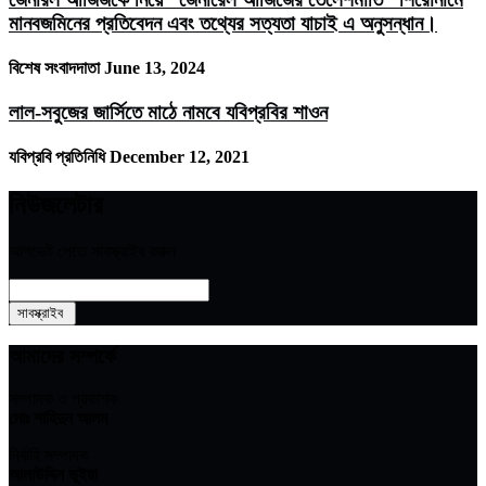
মানবজমিনের প্রতিবেদন এবং তথ্যের সত্যতা যাচাই এ অনুসন্ধান।
বিশেষ সংবাদদাতা
June 13, 2024
লাল-সবুজের জার্সিতে মাঠে নামবে যবিপ্রবির শাওন
যবিপ্রবি প্রতিনিধি
December 12, 2021
নিউজলেটার
আপডেট পেতে সাবস্ক্রাইব করুন
আমাদের সম্পর্কে
সম্পাদক ও প্রকাশক
মোঃ শাহিদুন আলম
নির্বাহি সম্পাদক
আলাউদ্দিন ভুইয়া