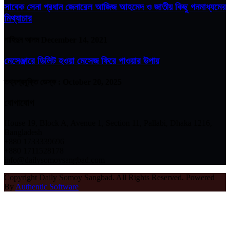
সাবেক সেনা প্রধান জেনারেল আজিজ আহমেদ ও জাতীয় কিছু গনমাধ্যমের
মিথ্যাচার
শাহিদুন আলম
December 14, 2021
মেসেঞ্জারে ডিলিট হওয়া মেসেজ ফিরে পাওয়ার উপায়
তথ্যপ্রযুক্তি ডেস্ক :
October 20, 2025
যোগাযোগ
House 19, Block A, Avenue 1, Section 11, Pallabi, Dhaka 1216,
Bangladesh
+880 1733339696
+880 1711528178
info@dailysomoysangbad.com
Copyright Daily Somoy Sangbad. All Rights Reserved. Powered
By
Authentic Software