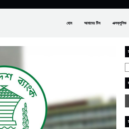
হোম
আমাদের টিম
এক্সক্লুসিভ
স