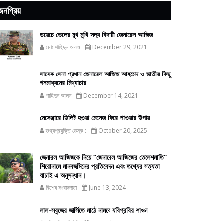
জনপ্রিয়
ডয়েচে ভেলের মুখ মুখি সদ্য বিদায়ী জেনারেল আজিজ
মোঃ শাহিদুন আলম
December 29, 2021
সাবেক সেনা প্রধান জেনারেল আজিজ আহমেদ ও জাতীয় কিছু
গনমাধ্যমের মিথ্যাচার
শাহিদুন আলম
December 14, 2021
মেসেঞ্জারে ডিলিট হওয়া মেসেজ ফিরে পাওয়ার উপায়
তথ্যপ্রযুক্তি ডেস্ক :
October 20, 2025
জেনারল আজিজকে নিয়ে “জেনারেল আজিজের তেলেশমাতি”
শিরোনামে মানবজমিনের প্রতিবেদন এবং তথ্যের সত্যতা
যাচাই এ অনুসন্ধান।
বিশেষ সংবাদদাতা
June 13, 2024
লাল-সবুজের জার্সিতে মাঠে নামবে যবিপ্রবির শাওন