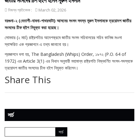
জাতীয় সংসদের চিপ হুইপ হলেন নূরুল ইসলাম
নিজস্ব প্রতিবেদক :
March 02, 2026
বরগুনা-২ (বেতাগী-বামনা-পাথরঘাটা) আসনের সংসদ সদস্য নূরুল ইসলামকে ত্রয়োদশ জাতীয়
সংসদের চীফ হুইপ নিযুক্ত করা হয়েছে।
সোমবার (২ মার্চ) রাষ্ট্রপতির আদেশক্রমে জাতীয় সংসদ সচিবালয়ের সচিব কানিজ মওলা
স্বাক্ষরিত এক প্রজ্ঞাপনে এ তথ্য জানানো হয়।
প্রজ্ঞাপনে বলা হয়, The Bangladesh (Whips) Order, ১৯৭২ (P.O. 64 of
1972) এর Article 3(1) এর বিধান অনুযায়ী মহামান্য রাষ্ট্রপতি নিম্নবর্ণিত সংসদ-সদস্যকে
ত্রয়োদশ জাতীয় সংসদের চীফ হইপ নিযুক্ত করিলেন।
Share This
সার্চ