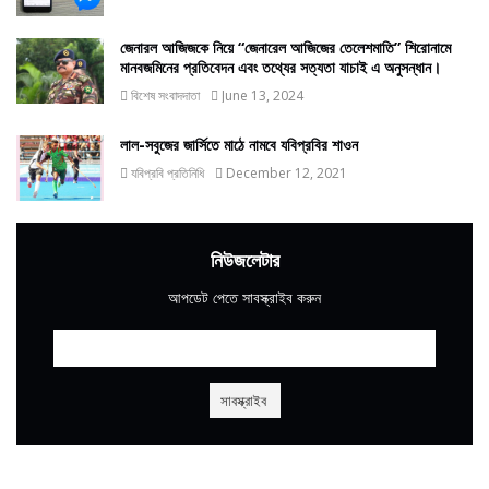
জেনারল আজিজকে নিয়ে “জেনারেল আজিজের তেলেশমাতি” শিরোনামে
মানবজমিনের প্রতিবেদন এবং তথ্যের সত্যতা যাচাই এ অনুসন্ধান।
বিশেষ সংবাদদাতা
June 13, 2024
লাল-সবুজের জার্সিতে মাঠে নামবে যবিপ্রবির শাওন
যবিপ্রবি প্রতিনিধি
December 12, 2021
নিউজলেটার
আপডেট পেতে সাবস্ক্রাইব করুন