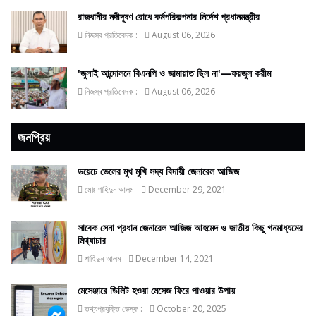
রাজধানীর নদীদূষণ রোধে কর্মপরিকল্পনার নির্দেশ প্রধানমন্ত্রীর
নিজস্ব প্রতিবেদক :
August 06, 2026
'জুলাই আন্দোলনে বিএনপি ও জামায়াত ছিল না'—ফয়জুল করীম
নিজস্ব প্রতিবেদক :
August 06, 2026
জনপ্রিয়
ডয়েচে ভেলের মুখ মুখি সদ্য বিদায়ী জেনারেল আজিজ
মোঃ শাহিদুন আলম
December 29, 2021
সাবেক সেনা প্রধান জেনারেল আজিজ আহমেদ ও জাতীয় কিছু গনমাধ্যমের
মিথ্যাচার
শাহিদুন আলম
December 14, 2021
মেসেঞ্জারে ডিলিট হওয়া মেসেজ ফিরে পাওয়ার উপায়
তথ্যপ্রযুক্তি ডেস্ক :
October 20, 2025