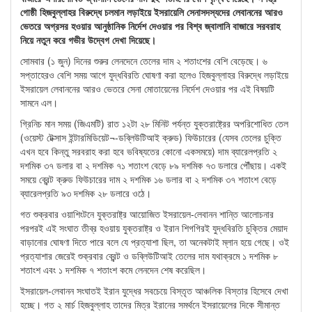
গোষ্ঠী হিজবুল্লাহর বিরুদ্ধে চলমান লড়াইয়ে ইসরায়েলি সেনাসদস্যদের লেবাননের আরও
ভেতরে অগ্রসর হওয়ার আনুষ্ঠানিক নির্দেশ দেওয়ার পর বিশ্ব জ্বালানি বাজারে সরবরাহ
নিয়ে নতুন করে গভীর উদ্বেগ দেখা দিয়েছে।
সোমবার (১ জুন) দিনের শুরুর লেনদেনে তেলের দাম ২ শতাংশের বেশি বেড়েছে। ৬
সপ্তাহেরও বেশি সময় আগে যুদ্ধবিরতি ঘোষণা করা হলেও হিজবুল্লাহর বিরুদ্ধে লড়াইয়ে
ইসরায়েল লেবাননের আরও ভেতরে সেনা মোতায়েনের নির্দেশ দেওয়ার পর এই বিষয়টি
সামনে এল।
গ্রিনিচ মান সময় (জিএমটি) রাত ১২টা ২৮ মিনিট পর্যন্ত যুক্তরাষ্ট্রের অপরিশোধিত তেল
(ওয়েস্ট টেক্সাস ইন্টারমিডিয়েট¬-ডব্লিউটিআই ক্রুড) ফিউচারের (যেসব তেলের চুক্তি
এখন হবে কিন্তু সরবরাহ করা হবে ভবিষ্যতের কোনো একসময়ে) দাম ব্যারেলপ্রতি ২
দশমিক ৩৭ ডলার বা ২ দশমিক ৭১ শতাংশ বেড়ে ৮৯ দশমিক ৭৩ ডলারে পৌঁছায়। একই
সময়ে ব্রেন্ট ক্রুড ফিউচারের দাম ২ দশমিক ১৬ ডলার বা ২ দশমিক ৩৭ শতাংশ বেড়ে
ব্যারেলপ্রতি ৯৩ দশমিক ২৮ ডলারে ওঠে।
গত শুক্রবার ওয়াশিংটনে যুক্তরাষ্ট্র আয়োজিত ইসরায়েল-লেবানন শান্তি আলোচনার
পরপরই এই সংঘাত তীব্র হওয়ায় যুক্তরাষ্ট্র ও ইরান শিগগিরই যুদ্ধবিরতি চুক্তির মেয়াদ
বাড়ানোর ঘোষণা দিতে পারে বলে যে প্রত্যাশা ছিল, তা অনেকটাই ম্লান হয়ে গেছে। ওই
প্রত্যাশার জেরেই শুক্রবার ব্রেন্ট ও ডব্লিউটিআই তেলের দাম যথাক্রমে ১ দশমিক ৮
শতাংশ এবং ১ দশমিক ৭ শতাংশ কমে লেনদেন শেষ করেছিল।
ইসরায়েল-লেবানন সংঘাতই ইরান যুদ্ধের সবচেয়ে বিস্তৃত আঞ্চলিক বিস্তার হিসেবে দেখা
হচ্ছে। গত ২ মার্চ হিজবুল্লাহ তাদের মিত্র ইরানের সমর্থনে ইসরায়েলের দিকে সীমান্ত