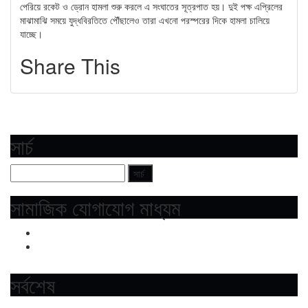
পেরিয়ে রকেট ও ড্রোন হামলা শুরু করলে এ সংঘাতের সূত্রপাত হয়। দুই পক্ষ এপ্রিলের
মাঝামাঝি সময়ে যুদ্ধবিরতিতে পৌঁছালেও তারা এখনো পরস্পরের দিকে হামলা চালিয়ে
যাচ্ছে।
Share This
সার্চ
সামাজিক যোগাযোগ মাধ্যম
সর্বশেষ