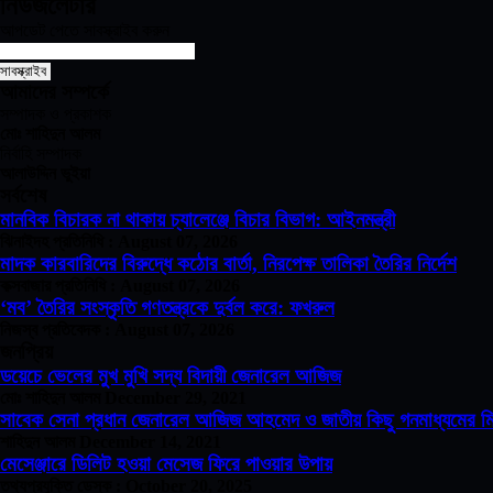
নিউজলেটার
আপডেট পেতে সাবস্ক্রাইব করুন
আমাদের সম্পর্কে
সম্পাদক ও প্রকাশক
মোঃ শাহিদুন আলম
নির্বাহি সম্পাদক
আলাউদ্দিন ভুইয়া
সর্বশেষ
মানবিক বিচারক না থাকায় চ্যালেঞ্জে বিচার বিভাগ: আইনমন্ত্রী
ঝিনাইদহ প্রতিনিধি :
August 07, 2026
মাদক কারবারিদের বিরুদ্ধে কঠোর বার্তা, নিরপেক্ষ তালিকা তৈরির নির্দেশ
কক্সবাজার প্রতিনিধি :
August 07, 2026
‘মব’ তৈরির সংস্কৃতি গণতন্ত্রকে দুর্বল করে: ফখরুল
নিজস্ব প্রতিবেদক :
August 07, 2026
জনপ্রিয়
ডয়েচে ভেলের মুখ মুখি সদ্য বিদায়ী জেনারেল আজিজ
মোঃ শাহিদুন আলম
December 29, 2021
সাবেক সেনা প্রধান জেনারেল আজিজ আহমেদ ও জাতীয় কিছু গনমাধ্যমের মি
শাহিদুন আলম
December 14, 2021
মেসেঞ্জারে ডিলিট হওয়া মেসেজ ফিরে পাওয়ার উপায়
তথ্যপ্রযুক্তি ডেস্ক :
October 20, 2025