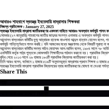
আবারও শাহবাগে স্বতন্ত্র ইবতেদায়ি মাদ্রাসার শিক্ষকরা
নিজস্ব প্রতিবেদক :
January 27, 2025
স্বতন্ত্র ইবতেদায়ি মাদ্রাসা জাতীয়করণের একদফা দাবিতে আবারও অবস্থান কর্মসূচি পালন করছ
সোমবার (২৭ জানুয়ারি) শাহবাগের জাতীয় জাদুঘর সংলগ্ন এলাকায় এ অবস্থান কর্মসূচি পাল
আন্দোলন বাস্তবায়ন কমিটির যুগ্ম আহ্বায়ক হাফেজ মাওলানা আব্দুল হান্নান হোসেন বলেন,
কর্মসূচি শান্তিপূর্ণভাবে পালন করছি। যদি আজকের মধ্যে মন্ত্রণালয় থেকে বিষয়টি সুরাহ
আন্দোলন বাস্তবায়ন কমিটির সদস্য সচিব মোহাম্মদ আল-আমিন বলেন, ১৯৮৪ সালে ৭৮ অর্ডিনেন্স ১
এনসিটিবি কর্তৃক পাঠ্য পুস্তকে কোমলমতি শিক্ষার্থীদের পাঠদান করানো হয়। প্রাথমিক বিদ্
বৃদ্ধি পেয়ে ২০১৩ সালে ২৬ হাজার ১৯৩টি প্রাথমিক বিদ্যালয় জাতীয়করণ করা হয়।
তিনি আরও বলেন, বর্তমানে ১ হাজার ৫১৯টি অনুদানভুক্ত মাদ্রাসার প্রধান শিক্ষক ৩ হাজা
স্বতন্ত্র ইবতেদায়ি মাদ্রাসা প্রাথমিক বিদ্যালয়ের ন্যায় জাতীয়করণের ঘোষণা না দেওয়া পর্যন
Share This
সার্চ
সামাজিক যোগাযোগ মাধ্যম
সর্বশেষ