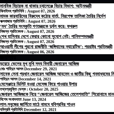
মানবিক বিচারক না থাকায় চ্যালেঞ্জে বিচার বিভাগ: আইনমন্ত্রী
ঝিনাইদহ প্রতিনিধি :
August 07, 2026
মাদক কারবারিদের বিরুদ্ধে কঠোর বার্তা, নিরপেক্ষ তালিকা তৈরির নির্দেশ
কক্সবাজার প্রতিনিধি :
August 07, 2026
‘মব’ তৈরির সংস্কৃতি গণতন্ত্রকে দুর্বল করে: ফখরুল
নিজস্ব প্রতিবেদক :
August 07, 2026
শেখ হাসিনার দেশে ফেরার কোনো সুযোগ নেই: পানিসম্পদমন্ত্রী
নিজস্ব প্রতিবেদক :
August 07, 2026
আওয়ামী লীগের পুরনো রাজনীতি ‘জঙ্গিবাদের ন্যারেটিভ’: পররাষ্ট্র প্রতিমন্ত্রী
নিজস্ব প্রতিবেদক :
August 06, 2026
জনপ্রিয়
ডয়েচে ভেলের মুখ মুখি সদ্য বিদায়ী জেনারেল আজিজ
মোঃ শাহিদুন আলম
December 29, 2021
সাবেক সেনা প্রধান জেনারেল আজিজ আহমেদ ও জাতীয় কিছু গনমাধ্যমের মি
শাহিদুন আলম
December 14, 2021
মেসেঞ্জারে ডিলিট হওয়া মেসেজ ফিরে পাওয়ার উপায়
তথ্যপ্রযুক্তি ডেস্ক :
October 20, 2025
জেনারল আজিজকে নিয়ে “জেনারেল আজিজের তেলেশমাতি” শিরোনামে মানবজম
বিশেষ সংবাদদাতা
June 13, 2024
লাল-সবুজের জার্সিতে মাঠে নামবে যবিপ্রবির শাওন
যবিপ্রবি প্রতিনিধি
December 12, 2021