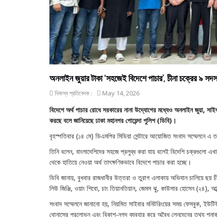
অনলাইন জুয়ার টাকা ‘সহজেই বিদেশে পাচার’, চীনা চক্রের ৯ সদস্
নিজস্ব প্রতিবেদক :
May 14, 2026
বিদেশে অর্থ পাচার রোধে সরকারের নানা উদ্যোগের মধ্যেও অনলাইন জুয়া, সাই
করছে বলে জানিয়েছে ঢাকা মহানগর গোয়েন্দা পুলিশ (ডিবি)।
বৃহস্পতিবার (১৪ মে) ডিএমপির মিডিয়া সেন্টারে আয়োজিত সংবাদ সম্মেলনে এ
তিনি বলেন, বাংলাদেশিদের সহজে প্রলুব্ধ করা যায় বলেই বিদেশি চক্রগুলো এখ
থেকে হাতিয়ে নেওয়া অর্থ তাৎক্ষণিকভাবে বিদেশে পাচার করা হচ্ছে।
ডিবি জানায়, বুধবার রাজধানীর উত্তরা ও তুরাগ এলাকায় অভিযান চালিয়ে ছয়
লিউ জিঞ্জি, ওয়াং শিবো, চাং তিয়ানতিয়ান, জেমস ঝু, কাউসার হোসেন (২৪), আ
সংবাদ সম্মেলনে জানানো হয়, নিয়মিত সাইবার মনিটরিংয়ের সময় ফেসবুক, ইউটিউ
বোনাসের প্রলোভন এবং বিকাশ-নগদ ব্যবহার করে অবৈধ লেনদেনের তথ্য শনাক্ত ক