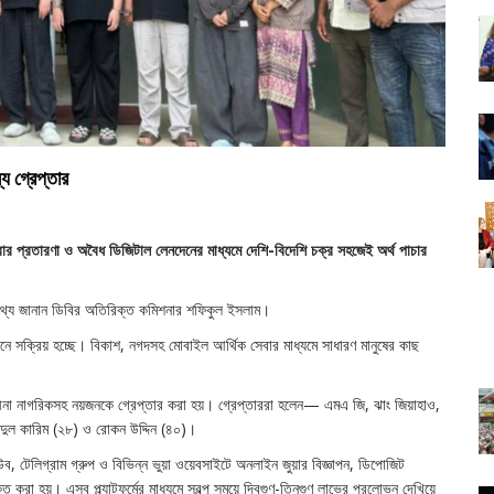
য গ্রেপ্তার
বার প্রতারণা ও অবৈধ ডিজিটাল লেনদেনের মাধ্যমে দেশি-বিদেশি চক্র সহজেই অর্থ পাচার
 তথ্য জানান ডিবির অতিরিক্ত কমিশনার শফিকুল ইসলাম।
ানে সক্রিয় হচ্ছে। বিকাশ, নগদসহ মোবাইল আর্থিক সেবার মাধ্যমে সাধারণ মানুষের কাছ
 চীনা নাগরিকসহ নয়জনকে গ্রেপ্তার করা হয়। গ্রেপ্তাররা হলেন— এমএ জি, ঝাং জিয়াহাও,
ব্দুল কারিম (২৮) ও রোকন উদ্দিন (৪০)।
ব, টেলিগ্রাম গ্রুপ ও বিভিন্ন ভুয়া ওয়েবসাইটে অনলাইন জুয়ার বিজ্ঞাপন, ডিপোজিট
রা হয়। এসব প্ল্যাটফর্মের মাধ্যমে স্বল্প সময়ে দ্বিগুণ-তিনগুণ লাভের প্রলোভন দেখিয়ে