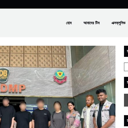
হোম
আমাদের টিম
এক্সক্লুসিভ
স