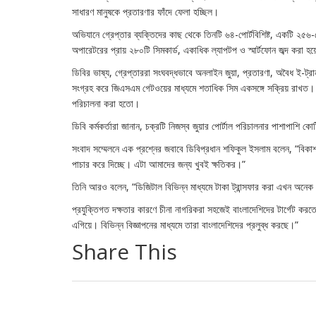
সাধারণ মানুষকে প্রতারণার ফাঁদে ফেলা হচ্ছিল।
অভিযানে গ্রেপ্তার ব্যক্তিদের কাছ থেকে তিনটি ৬৪-পোর্টবিশিষ্ট, একটি ২৫৬
অপারেটরের প্রায় ২৮০টি সিমকার্ড, একাধিক ল্যাপটপ ও স্মার্টফোন জব্দ করা হ
ডিবির ভাষ্য, গ্রেপ্তাররা সংঘবদ্ধভাবে অনলাইন জুয়া, প্রতারণা, অবৈধ ই-ট্
সংগ্রহ করে জিএসএম গেটওয়ের মাধ্যমে শতাধিক সিম একসঙ্গে সক্রিয় রাখত। এ
পরিচালনা করা হতো।
ডিবি কর্মকর্তারা জানান, চক্রটি নিজস্ব জুয়ার পোর্টাল পরিচালনার পাশাপাশি 
সংবাদ সম্মেলনে এক প্রশ্নের জবাবে ডিবিপ্রধান শফিকুল ইসলাম বলেন, “বিকা
পাচার করে দিচ্ছে। এটা আমাদের জন্য খুবই ক্ষতিকর।”
তিনি আরও বলেন, “ডিজিটাল বিভিন্ন মাধ্যমে টাকা ট্রান্সফার করা এখন অন
প্রযুক্তিগত দক্ষতার কারণে চীনা নাগরিকরা সহজেই বাংলাদেশিদের টার্গেট করত
এগিয়ে। বিভিন্ন বিজ্ঞাপনের মাধ্যমে তারা বাংলাদেশিদের প্রলুব্ধ করছে।”
Share This