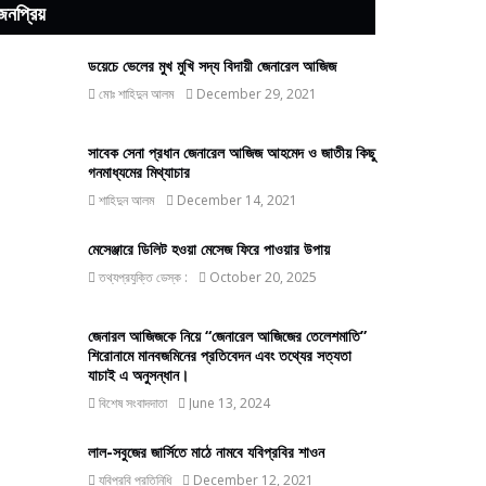
জনপ্রিয়
ডয়েচে ভেলের মুখ মুখি সদ্য বিদায়ী জেনারেল আজিজ
মোঃ শাহিদুন আলম
December 29, 2021
সাবেক সেনা প্রধান জেনারেল আজিজ আহমেদ ও জাতীয় কিছু
গনমাধ্যমের মিথ্যাচার
শাহিদুন আলম
December 14, 2021
মেসেঞ্জারে ডিলিট হওয়া মেসেজ ফিরে পাওয়ার উপায়
তথ্যপ্রযুক্তি ডেস্ক :
October 20, 2025
জেনারল আজিজকে নিয়ে “জেনারেল আজিজের তেলেশমাতি”
শিরোনামে মানবজমিনের প্রতিবেদন এবং তথ্যের সত্যতা
যাচাই এ অনুসন্ধান।
বিশেষ সংবাদদাতা
June 13, 2024
লাল-সবুজের জার্সিতে মাঠে নামবে যবিপ্রবির শাওন
যবিপ্রবি প্রতিনিধি
December 12, 2021