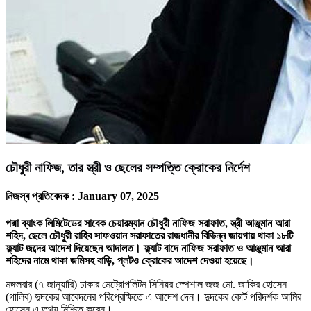
চৌধুরী নাফিজ, তার স্ত্রী ও ছেলের সম্পত্তি ক্রোকের নির্দেশ
নিজস্ব প্রতিবেদক :
January 07, 2025
পদ্মা ব্যাংক লিমিটেডের সাবেক চেয়ারম্যান চৌধুরী নাফিজ সরাফাত, স্ত্রী আঞ্জুমান আরা
শহিদ, ছেলে চৌধুরী রাহিব সাফওয়ান সরাফাতের রাজধানীর বিভিন্ন জায়গায় থাকা ১৮টি
ফ্ল্যাট জব্দের আদেশ দিয়েছেন আদালত। ফ্ল্যাট বাদে নাফিজ সরাফাত ও আঞ্জুমান আরা
শহিদের নামে থাকা জমিসহ বাড়ি, প্লটও ক্রোকের আদেশ দেওয়া হয়েছে।
মঙ্গলবার (৭ জানুয়ারি) ঢাকার মেট্রোপলিটন সিনিয়র স্পেশাল জজ মো. জাকির হোসেন
(গালিব) দুদকের আবেদনের পরিপ্রেক্ষিতে এ আদেশ দেন। দুদকের কোর্ট পরিদর্শক আমির
হোসেন এ তথ্য নিশ্চিত করেন।