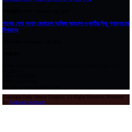
তথ্যপ্রযুক্তি ডেস্ক :
October 20, 2025
সাবেক সেনা প্রধান জেনারেল আজিজ আহমেদ ও জাতীয় কিছু গনমাধ্যমের
মিথ্যাচার
শাহিদুন আলম
December 14, 2021
যোগাযোগ
House 19, Block A, Avenue 1, Section 11, Pallabi, Dhaka 1216,
Bangladesh
+880 1733339696
+880 1711528178
info@dailysomoysangbad.com
Copyright Daily Somoy Sangbad. All Rights Reserved. Powered
By
Authentic Software