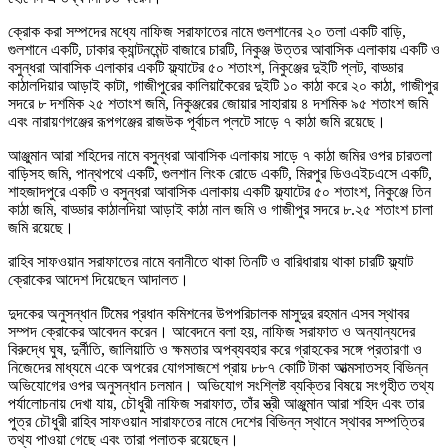
ক্রোক করা সম্পদের মধ্যে নাফিজ সরাফাতের নামে গুলশানের ২০ তলা একটি বাড়ি,
গুলশানে একটি, ঢাকার ক্যান্টনমেন্ট বাজারে চারটি, নিকুঞ্জ উত্তর আবাসিক এলাকায় একটি ও
বসুন্ধরা আবাসিক এলাকার একটি ফ্ল্যাটের ৫০ শতাংশ, নিকুঞ্জের দুইটি প্লট, বাড্ডার
কাঠালদিয়ার আড়াই কাটা, গাজীপুরের কালিয়াকৈরের দুইটি ১০ কাঠা করে ২০ কাঠা, গাজীপুর
সদরে ৮ দশমিক ২৫ শতাংশ জমি, নিকুঞ্জরের জোয়ার সাহারায় ৪ দশমিক ৯৫ শতাংশ জমি
এবং নারায়ণগঞ্জের রূপগঞ্জের রাজউক পূর্বাচল প্লটে সাড়ে ৭ কাঠা জমি রয়েছে।
আঞ্জুমান আরা শহিদের নামে বসুন্ধরা আবাসিক এলাকায় সাড়ে ৭ কাঠা জমির ওপর চারতলা
বাড়িসহ জমি, পান্থপথে একটি, গুলশান লিংক রোডে একটি, মিরপুর ডিওএইচএসে একটি,
শাহজাদপুরে একটি ও বসুন্ধরা আবাসিক এলাকায় একটি ফ্ল্যাটের ৫০ শতাংশ, নিকুঞ্জে তিন
কাঠা জমি, বাড্ডার কাঠালদিয়া আড়াই কাঠা নাল জমি ও গাজীপুর সদরে ৮.২৫ শতাংশ চালা
জমি রয়েছে।
রাহিব সাফওয়ান সরাফাতের নামে বনানীতে থাকা তিনটি ও বারিধারায় থাকা চারটি ফ্ল্যাট
ক্রোকের আদেশ দিয়েছেন আদালত।
দুদকের অনুসন্ধান টিমের প্রধান কমিশনের উপপরিচালক মাসুদুর রহমান এসব স্থাবর
সম্পদ ক্রোকের আবেদন করেন। আবেদনে বলা হয়, নাফিজ সরাফাত ও অন্যান্যদের
বিরুদ্ধে ঘুষ, দুর্নীতি, জালিয়াতি ও ক্ষমতার অপব্যবহার করে গ্রাহকের সঙ্গে প্রতারণা ও
নিজেদের মাধ্যমে একে অপরের যোগসাজশে প্রায় ৮৮৭ কোটি টাকা আত্মসাতসহ বিভিন্ন
অভিযোগের ওপর অনুসন্ধান চলমান। অভিযোগ সংশ্লিষ্ট ব্যক্তির বিষয়ে সংগৃহীত তথ্য
পর্যালোচনায় দেখা যায়, চৌধুরী নাফিজ সরাফাত, তাঁর স্ত্রী আঞ্জুমান আরা শহিদ এবং তার
পুত্র চৌধুরী রাহিব সাফওয়ান সারাফতের নামে দেশের বিভিন্ন স্থানে স্থাবর সম্পত্তির
তথ্য পাওয়া গেছে এবং তারা পলাতক রয়েছেন।