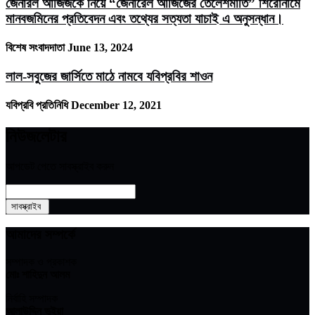
জেনারল আজিজকে নিয়ে “জেনারেল আজিজের তেলেশমাতি” শিরোনামে
মানবজমিনের প্রতিবেদন এবং তথ্যের সত্যতা যাচাই এ অনুসন্ধান।
বিশেষ সংবাদদাতা
June 13, 2024
লাল-সবুজের জার্সিতে মাঠে নামবে যবিপ্রবির শাওন
যবিপ্রবি প্রতিনিধি
December 12, 2021
নিউজলেটার
আপডেট পেতে সাবস্ক্রাইব করুন
আমাদের সম্পর্কে
সম্পাদক ও প্রকাশক
মোঃ শাহিদুন আলম
নির্বাহি সম্পাদক
আলাউদ্দিন ভুইয়া