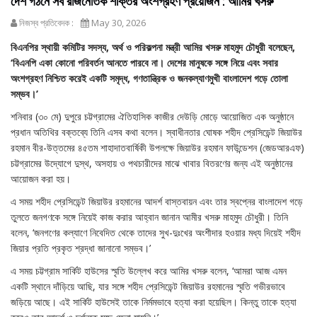
দেশ গঠনে সব রাজনৈতিক শক্তির অংশগ্রহণ প্রয়োজন : আমির খসরু
নিজস্ব প্রতিবেদক :
May 30, 2026
বিএনপির স্থায়ী কমিটির সদস্য, অর্থ ও পরিকল্পনা মন্ত্রী আমির খসরু মাহমুদ চৌধুরী বলেছেন,
‘বিএনপি একা কোনো পরিবর্তন আনতে পারবে না। দেশের মানুষকে সঙ্গে নিয়ে এবং সবার
অংশগ্রহণ নিশ্চিত করেই একটি সমৃদ্ধ, গণতান্ত্রিক ও জনকল্যাণমুখী বাংলাদেশ গড়ে তোলা
সম্ভব।’
শনিবার (৩০ মে) দুপুরে চট্টগ্রামের ঐতিহাসিক কাজীর দেউড়ি মোড়ে আয়োজিত এক অনুষ্ঠানে
প্রধান অতিথির বক্তব্যে তিনি এসব কথা বলেন। স্বাধীনতার ঘোষক শহীদ প্রেসিডেন্ট জিয়াউর
রহমান বীর-উত্তমের ৪৫তম শাহাদাতবার্ষিকী উপলক্ষে জিয়াউর রহমান ফাউন্ডেশন (জেডআরএফ)
চট্টগ্রামের উদ্যোগে দুস্থ, অসহায় ও পথচারীদের মাঝে খাবার বিতরণের জন্য এই অনুষ্ঠানের
আয়োজন করা হয়।
এ সময় শহীদ প্রেসিডেন্ট জিয়াউর রহমানের আদর্শ বাস্তবায়ন এবং তার স্বপ্নের বাংলাদেশ গড়ে
তুলতে জনগণকে সঙ্গে নিয়েই কাজ করার আহ্বান জানান আমীর খসরু মাহমুদ চৌধুরী। তিনি
বলেন, ‘জনগণের কল্যাণে নিবেদিত থেকে তাদের সুখ-দুঃখের অংশীদার হওয়ার মধ্য দিয়েই শহীদ
জিয়ার প্রতি প্রকৃত শ্রদ্ধা জানানো সম্ভব।’
এ সময় চট্টগ্রাম সার্কিট হাউসের স্মৃতি উল্লেখ করে আমির খসরু বলেন, ‘আমরা আজ এমন
একটি স্থানে দাঁড়িয়ে আছি, যার সঙ্গে শহীদ প্রেসিডেন্ট জিয়াউর রহমানের স্মৃতি গভীরভাবে
জড়িয়ে আছে। এই সার্কিট হাউসেই তাকে নির্মমভাবে হত্যা করা হয়েছিল। কিন্তু তাকে হত্যা