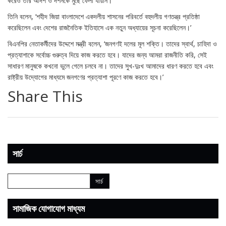
করেও তার আদর্শ ও দর্শনকে মুছে ফেলা যায়নি।’
তিনি বলেন, ‘শহীদ জিয়া বাংলাদেশে একদলীয় শাসনের পরিবর্তে বহুদলীয় গণতন্ত্র প্রতিষ্ঠা
করেছিলেন এবং দেশের রাজনৈতিক ইতিহাসে এক নতুন অধ্যায়ের সূচনা করেছিলেন।’
বিএনপির নেতাকর্মীদের উদ্দেশে মন্ত্রী বলেন, ‘জনগণই দলের মূল শক্তি। তাদের স্বার্থ, চাহিদা ও
প্রত্যাশাকে সর্বোচ্চ গুরুত্ব দিয়ে কাজ করতে হবে। যাদের জন্য আমরা রাজনীতি করি, সেই
সাধারণ মানুষকে কখনো ভুলে গেলে চলবে না। তাদের সুখ-দুঃখ আমাদের ধারণ করতে হবে এবং
রাষ্ট্রীয় উদ্যোগের মাধ্যমে জনগণের প্রত্যাশা পূরণে কাজ করতে হবে।’
Share This
সার্চ
সামাজিক যোগাযোগ মাধ্যম