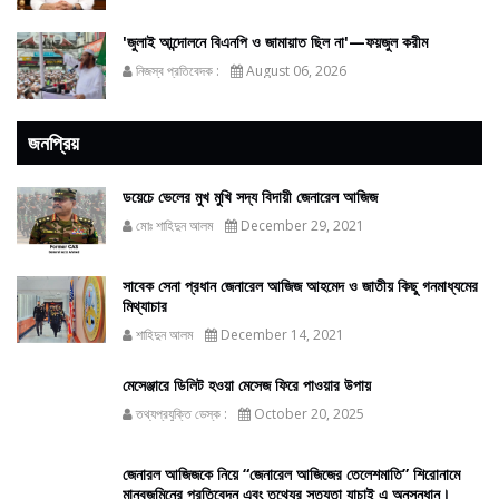
'জুলাই আন্দোলনে বিএনপি ও জামায়াত ছিল না'—ফয়জুল করীম
নিজস্ব প্রতিবেদক :
August 06, 2026
জনপ্রিয়
ডয়েচে ভেলের মুখ মুখি সদ্য বিদায়ী জেনারেল আজিজ
মোঃ শাহিদুন আলম
December 29, 2021
সাবেক সেনা প্রধান জেনারেল আজিজ আহমেদ ও জাতীয় কিছু গনমাধ্যমের
মিথ্যাচার
শাহিদুন আলম
December 14, 2021
মেসেঞ্জারে ডিলিট হওয়া মেসেজ ফিরে পাওয়ার উপায়
তথ্যপ্রযুক্তি ডেস্ক :
October 20, 2025
জেনারল আজিজকে নিয়ে “জেনারেল আজিজের তেলেশমাতি” শিরোনামে
মানবজমিনের প্রতিবেদন এবং তথ্যের সত্যতা যাচাই এ অনুসন্ধান।