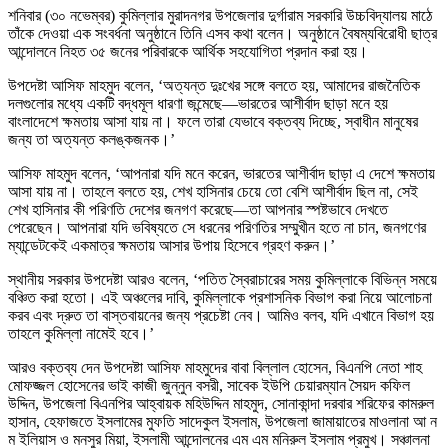
শনিবার (৩০ নভেম্বর) কুমিল্লার মুরাদনগর উপজেলার দুর্গারাম সরকারি উচ্চবিদ্যালয় মাঠে
তাঁকে দেওয়া এক সংবর্ধনা অনুষ্ঠানে তিনি এসব কথা বলেন। অনুষ্ঠানে বৈষম্যবিরোধী ছাত্র
আন্দোলনে নিহত ৩৫ জনের পরিবারকে আর্থিক সহযোগিতা প্রদান করা হয়।
উপদেষ্টা আসিফ মাহমুদ বলেন, ‘অত্যন্ত দুঃখের সঙ্গে বলতে হয়, আমাদের রাজনৈতিক
দলগুলোর মধ্যে একটি বদ্ধমূল ধারণা জন্মেছে—ভারতের আশীর্বাদ ছাড়া মনে হয়
বাংলাদেশে ক্ষমতায় আসা যায় না। ফলে তারা যেভাবে বক্তব্য দিচ্ছে, স্বাধীন মানুষের
জন্য তা অত্যন্ত কলঙ্কজনক।’
আসিফ মাহমুদ বলেন, ‘আপনারা যদি মনে করেন, ভারতের আশীর্বাদ ছাড়া এ দেশে ক্ষমতায়
আসা যায় না। তাহলে বলতে হয়, শেখ হাসিনার চেয়ে তো বেশি আশীর্বাদ ছিল না, সেই
শেখ হাসিনার কী পরিণতি দেশের জনগণ করেছে—তা আপনার স্পষ্টভাবে দেখতে
পেরেছেন। আপনারা যদি ভবিষ্যতে সে ধরনের পরিণতির সম্মুখীন হতে না চান, জনগণের
ম্যান্ডেটকেই একমাত্র ক্ষমতায় আসার উপায় হিসেবে গ্রহণ করুন।’
স্থানীয় সরকার উপদেষ্টা আরও বলেন, ‘পতিত স্বৈরাচারের সময় কুমিল্লাকে বিভিন্ন সময়ে
বঞ্চিত করা হতো। এই অঞ্চলের দাবি, কুমিল্লাকে প্রশাসনিক বিভাগ করা নিয়ে আলোচনা
করব এবং দ্রুত তা বাস্তবায়নের জন্য প্রচেষ্টা নেব। আমিও বলব, যদি এখানে বিভাগ হয়
তাহলে কুমিল্লা নামেই হবে।’
আরও বক্তব্য দেন উপদেষ্টা আসিফ মাহমুদের বাবা বিল্লাল হোসেন, বিএনপি নেতা শাহ
মোফজ্জল হোসেনের ভাই কাজী জুন্নুন বসরী, সাবেক ইউপি চেয়ারম্যান সৈয়দ কফিল
উদ্দিন, উপজেলা বিএনপির আহ্বায়ক মহিউদ্দিন মাহমুদ, সোনাকান্দা দরবার শরিফের কামরুল
হাসান, হেফাজতে ইসলামের মুফতি সাদেকুল ইসলাম, উপজেলা জামায়াতের মাওলানা আ ন
ম ইলিয়াস ও মনসুর মিয়া, ইসলামী আন্দোলনের এম এম মনিরুল ইসলাম প্রমুখ। সঞ্চালনা