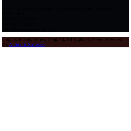
House 19, Block A, Avenue 1, Section 11, Pallabi, Dhaka 1216,
Bangladesh
+880 1733339696
+880 1711528178
info@dailysomoysangbad.com
Copyright Daily Somoy Sangbad. All Rights Reserved. Powered
By
Authentic Software