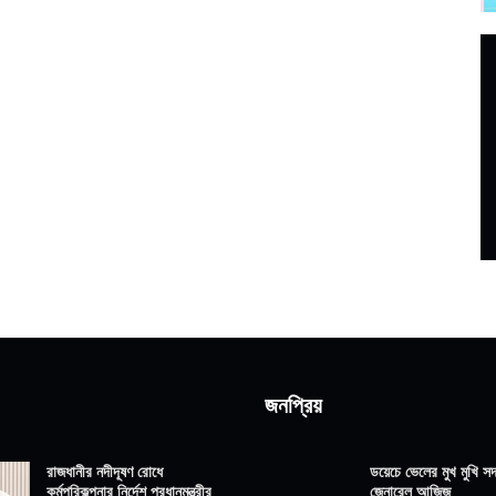
জনপ্রিয়
রাজধানীর নদীদূষণ রোধে
ডয়েচে ভেলের মুখ মুখি সদ্
কর্মপরিকল্পনার নির্দেশ প্রধানমন্ত্রীর
জেনারেল আজিজ