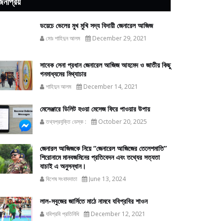
জনপ্রিয়
ডয়েচে ভেলের মুখ মুখি সদ্য বিদায়ী জেনারেল আজিজ
মোঃ শাহিদুন আলম
December 29, 2021
সাবেক সেনা প্রধান জেনারেল আজিজ আহমেদ ও জাতীয় কিছু
গনমাধ্যমের মিথ্যাচার
শাহিদুন আলম
December 14, 2021
মেসেঞ্জারে ডিলিট হওয়া মেসেজ ফিরে পাওয়ার উপায়
তথ্যপ্রযুক্তি ডেস্ক :
October 20, 2025
জেনারল আজিজকে নিয়ে “জেনারেল আজিজের তেলেশমাতি”
শিরোনামে মানবজমিনের প্রতিবেদন এবং তথ্যের সত্যতা
যাচাই এ অনুসন্ধান।
বিশেষ সংবাদদাতা
June 13, 2024
লাল-সবুজের জার্সিতে মাঠে নামবে যবিপ্রবির শাওন
যবিপ্রবি প্রতিনিধি
December 12, 2021