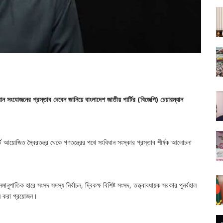
ন সংযোজনের প্রস্তাব দেবেন জানিয়ে বাংলাদেশ জাতীয় পার্টির (বিজেপি) চেয়ারম্যান
র্টি আয়োজিত স্বৈরতন্ত্র থেকে গণতন্ত্রের পথে সংবিধান সংস্কার প্রস্তাব শীর্ষক আলোচনা
নুপাতিক হারে সংসদ সদস্য নির্বাচন, দ্বিকক্ষ বিশিষ্ট সংসদ, তত্ত্বাবধায়ক সরকার পুনর্বহাল
োজন করা প্রয়োজন।