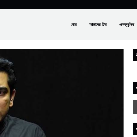
হোম
আমাদের টিম
এক্সক্লুসিভ
স