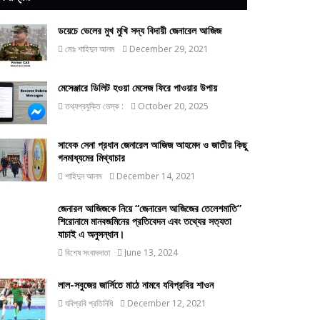
ডয়েচে ভেলের মুখ মুখি সদ্য বিদায়ী জেনারেল আজিজ
মোঃ শাহিদুন আলম
December 29, 2021
মেসেঞ্জারে ডিলিট হওয়া মেসেজ ফিরে পাওয়ার উপায়
তথ্যপ্রযুক্তি ডেস্ক :
October 20, 2025
সাবেক সেনা প্রধান জেনারেল আজিজ আহমেদ ও জাতীয় কিছু
গনমাধ্যমের মিথ্যাচার
শাহিদুন আলম
December 14, 2021
জেনারল আজিজকে নিয়ে “জেনারেল আজিজের তেলেশমাতি”
শিরোনামে মানবজমিনের প্রতিবেদন এবং তথ্যের সত্যতা
যাচাই এ অনুসন্ধান।
বিশেষ সংবাদদাতা
June 13, 2024
লাল-সবুজের জার্সিতে মাঠে নামবে যবিপ্রবির শাওন
যবিপ্রবি প্রতিনিধি
December 12, 2021