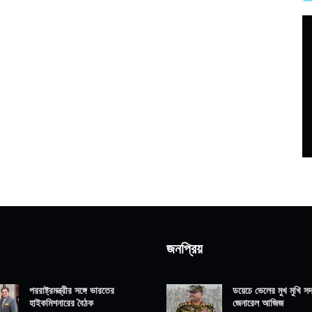
জনপ্রিয়
পররাষ্ট্রমন্ত্রীর সঙ্গে ভারতের
ডয়েচে ভেলের মুখ মুখি সদ্
হাইকমিশনারের বৈঠক
জেনারেল আজিজ