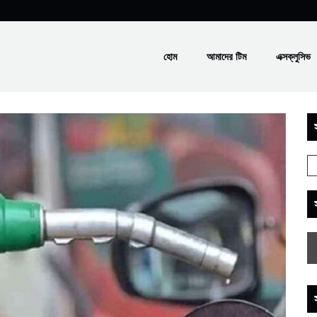
হোম
আমাদের টিম
এক্সক্লুসিভ
স