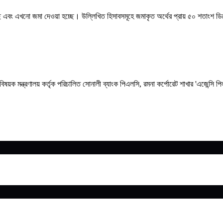
রয়েছে এবং এখনো জমা দেওয়া হচ্ছে। উল্লিখিত হিসাবসমূহে জমাকৃত অর্থের প্রায় ৫০ শতাংশ 
্ম বিষয়ক মন্ত্রণালয় কর্তৃক পরিচালিত সোনালী ব্যাংক পিএলসি, রমনা কর্পোরেট শাখার 'এজেন্স