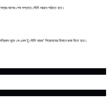
ডিসেম্বর মাসের শেষ সপ্তাহে সৌদি আরবে পাঠাতে হবে।
ি পিলগ্রিমস ফান্ড পে-এবল টু সৌদি আরব’ শিরোনামের হিসাবে জমা দিতে হবে।