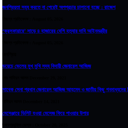
জনপ্রিয়তা সহ্য করতে না পেরেই অপপ্রচার চালানো হচ্ছে : রাজেশ
নিজস্ব প্রতিবেদক :
August 05, 2026
‘ক্রসফায়ারে’ সাড়ে ৪ হাজারের বেশি হত্যার দাবি আইনমন্ত্রীর
নিজস্ব প্রতিবেদক :
August 05, 2026
জনপ্রিয়
ডয়েচে ভেলের মুখ মুখি সদ্য বিদায়ী জেনারেল আজিজ
মোঃ শাহিদুন আলম
December 29, 2021
সাবেক সেনা প্রধান জেনারেল আজিজ আহমেদ ও জাতীয় কিছু গনমাধ্যমের ম
শাহিদুন আলম
December 14, 2021
মেসেঞ্জারে ডিলিট হওয়া মেসেজ ফিরে পাওয়ার উপায়
তথ্যপ্রযুক্তি ডেস্ক :
October 20, 2025