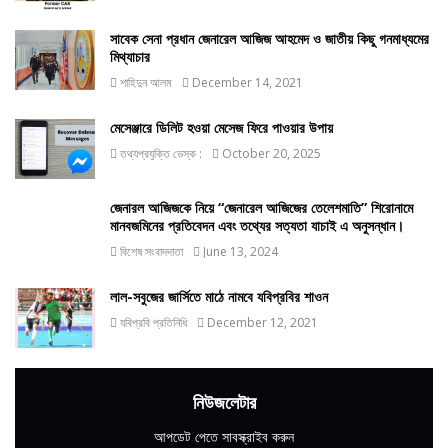
সাবেক সেনা প্রধান জেনারেল আজিজ আহমেদ ও জাতীয় কিছু গনমাধ্যমের
মিথ্যাচার
শাহিদুন আলম
December 14, 2021
মেসেঞ্জারে ডিলিট হওয়া মেসেজ ফিরে পাওয়ার উপায়
তথ্যপ্রযুক্তি ডেস্ক :
October 20, 2025
জেনারল আজিজকে নিয়ে “জেনারেল আজিজের তেলেশমাতি” শিরোনামে
মানবজমিনের প্রতিবেদন এবং তথ্যের সত্যতা যাচাই এ অনুসন্ধান।
বিশেষ সংবাদদাতা
June 13, 2024
লাল-সবুজের জার্সিতে মাঠে নামবে যবিপ্রবির শাওন
যবিপ্রবি প্রতিনিধি
December 12, 2021
নিউজলেটার
আপডেট পেতে সাবস্ক্রাইব করুন