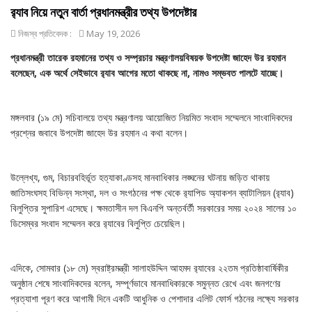
র‍্যাব নিয়ে নতুন বার্তা প্রধানমন্ত্রীর তথ্য উপদেষ্টার
নিজস্ব প্রতিবেদক :
May 19, 2026
প্রধানমন্ত্রী তারেক রহমানের তথ্য ও সম্প্রচার মন্ত্রণালয়বিষয়ক উপদেষ্টা জাহেদ উর রহমান
বলেছেন, এক অর্থে সেইভাবে র‍্যাব আগের মতো থাকছে না, নামও সম্ভবত পালটে যাচ্ছে।
মঙ্গলবার (১৯ মে) সচিবালয়ে তথ্য মন্ত্রণালয় আয়োজিত নিয়মিত সংবাদ সম্মেলনে সাংবাদিকদের
প্রশ্নের জবাবে উপদেষ্টা জাহেদ উর রহমান এ কথা বলেন।
উল্লেখ্য, গুম, বিচারবহির্ভূত হত্যাকাণ্ডসহ মানবাধিকার লঙ্ঘনের ঘটনায় জড়িত থাকায়
জাতিসংঘসহ বিভিন্ন সংস্থা, দল ও সংগঠনের পক্ষ থেকে র‍্যাপিড অ্যাকশন ব্যাটালিয়ন (র‍্যাব)
বিলুপ্তির সুপারিশ এসেছে। ক্ষমতাসীন দল বিএনপি অন্তর্বর্তী সরকারের সময় ২০২৪ সালের ১০
ডিসেম্বর সংবাদ সম্মেলন করে র‍্যাবের বিলুপ্তি চেয়েছিল।
এদিকে, সোমবার (১৮ মে) স্বরাষ্ট্রমন্ত্রী সালাহউদ্দিন আহমদ র‍্যাবের ২২তম প্রতিষ্ঠাবার্ষিকীর
অনুষ্ঠান শেষে সাংবাদিকদের বলেন, সম্পূর্ণভাবে মানবাধিকারকে সমুন্নত রেখে এবং জনগণের
প্রত্যাশা পূরণ করে আগামী দিনে একটি আধুনিক ও পেশাদার এলিট ফোর্স গঠনের লক্ষ্যে সরকার