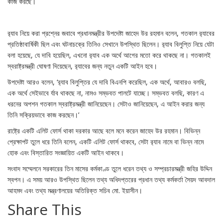
কাজ করছে।
র‍্যাব নিয়ে করা প্রশ্নের জবাবে প্রধানমন্ত্রীর উপদেষ্টা জাহেদ উর রহমান বলেন, গতকাল র‍্যাবের
প্রতিষ্ঠাবার্ষিকী ছিল এবং ঘটনাচক্রে তিনিও সেখানে উপস্থিত ছিলেন। র‍্যাব বিলুপ্তি নিয়ে যেটা
বলা হয়েছে, যে দাবি হয়েছিল, এখনো র‍্যাব এক অর্থে আগের মতো করে থাকছে না। গতকালই
স্বরাষ্ট্রমন্ত্রী ঘোষণা দিয়েছেন, র‍্যাবের জন্য নতুন একটি আইন হবে।
উপদেষ্টা আরও বলেন, ‘র‍্যাব বিলুপ্তির যে দাবি বিএনপি করেছিল, এক অর্থে, আবারও বলছি,
এক অর্থে সেইভাবে র্যাব থাকছে না, নামও সম্ভবত পালটে যাচ্ছে। সম্ভবত বলছি, কারণ এ
ধরনের অপশন গতকাল স্বরাষ্ট্রমন্ত্রী জানিয়েছেন। সেটাও জানিয়েছেন, এ আইন করার জন্য
তিনি সক্রিয়ভাবে কাজ করছেন।’
রাষ্ট্রে একটি এলিট ফোর্স থাকা দরকার আছে বলে মনে করেন জাহেদ উর রহমান। বিভিন্ন
প্রেক্ষাপট তুলে ধরে তিনি বলেন, একটি এলিট ফোর্স থাকবে, সেটা র‍্যাব নামে বা ভিন্ন নামে
হোক এবং বিস্তারিত সংজ্ঞায়িত একটি আইন থাকবে।
সংবাদ সম্মেলনে সরকারের তিন মাসের কর্মকাণ্ড তুলে ধরেন তথ্য ও সম্প্রচারমন্ত্রী জহির উদ্দিন
স্বপন। এ সময় আরও উপস্থিত ছিলেন তথ্য অধিদপ্তরের প্রধান তথ্য কর্মকর্তা সৈয়দ আবদাল
আহমদ এবং তথ্য মন্ত্রণালয়ের অতিরিক্ত সচিব মো. ইয়াসীন।
Share This