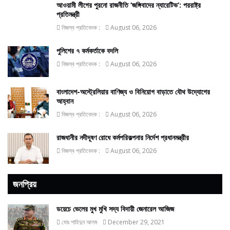
আওয়ামী লীগের পুরনো রাজনীতি ‘জঙ্গিবাদের ন্যারেটিভ’: পররাষ্ট্র
প্রতিমন্ত্রী
নিজস্ব প্রতিবেদক :
August 06, 2026
পুলিশের ৭ কর্মকর্তাকে বদলি
নিজস্ব প্রতিবেদক :
August 06, 2026
বাংলাদেশ-অস্ট্রেলিয়ার বাণিজ্য ও বিনিয়োগ বাড়াতে যৌথ উদ্যোগের
আহ্বান
নিজস্ব প্রতিবেদক :
August 06, 2026
রাজধানীর নদীদূষণ রোধে কর্মপরিকল্পনার নির্দেশ প্রধানমন্ত্রীর
নিজস্ব প্রতিবেদক :
August 06, 2026
জনপ্রিয়
ডয়েচে ভেলের মুখ মুখি সদ্য বিদায়ী জেনারেল আজিজ
মোঃ শাহিদুন আলম
December 29, 2021