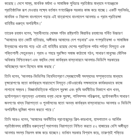
করেছে। দেশে সাম্য, মানবিক মর্যাদা ও সামাজিক সুবিচার প্রতিষ্ঠার মাধ্যমে গণতন্ত্রকে
প্রাতিষ্ঠানিক রূপ দেওয়ার লক্ষ্যে বর্তমান গণতান্ত্রিক সরকার কাজ করে যাচ্ছে। একটি স্বনির্ভর,
মানবিক ও নিরাপদ বাংলাদেশ গড়ার এই যাত্রাপথে বাংলাদেশ আনসার ও গ্রাম প্রতিরক্ষা
বাহিনীর গুরুত্ব অপরিসীম।’
তারেক রহমান বলেন, ‘স্বাধীনতার ঘোষক শহিদ রাষ্ট্রপতি জিয়াউর রহমানের গর্বিত উচ্চারণ
‘‘আমাদের হাত কোটি হাতিয়ার, অঙ্গীকার আমাদের দেশ গড়বার’’ এবং গণপ্রতিরক্ষা ও সামাজিক
উন্নয়নের ধারণায় গড়ে ওঠা এই বাহিনীর রয়েছে দেশের প্রান্তিক পর্যায় পর্যন্ত বিস্তৃত এক
শক্তিশালী সেতুবন্ধন। গ্রাম ও শহরে সুরক্ষিত সমাজ কাঠামো গঠন, সাধারণ মানুষের মৌলিক
অধিকার নিশ্চিতকরণ এবং বহুবিধ সেবা কার্যক্রম বাস্তবায়নে আনসার-ভিডিপি সরকারের
অবিচ্ছেদ্য অংশ হিসেবে কাজ করছে।’
তিনি বলেন, ‘আনসার-ভিডিপির নিবেদিতপ্রাণ স্বেচ্ছাসেবী সদস্যদের সম্পৃক্ততার মাধ্যমে
বৃক্ষরোপণের মতো কার্যক্রমে সারাদেশে বিস্তৃত নেটওয়ার্কের সক্ষমতাকে কার্যকরভাবে কাজে
লাগানো সম্ভব। বিজ্ঞানভিত্তিক পরিবেশ সুরক্ষা এবং কৃষি অর্থনীতির বিকাশে খাল খনন,
দুর্যোগপ্রবণ প্রত্যন্ত এলাকায় বন্যা থেকে সুরক্ষা, পানিসম্পদ পরিকল্পনা, দুর্যোগকালীন সাধারণ
জনগণের খাদ্য নিরাপত্তা ও পুনর্বাসনের মতো অনন্য কার্যক্রম বাস্তবায়নেও আনসার ও ভিডিপি
অপরিসীম ভূমিকা পালন করতে পারে।’
তিনি আরও বলেন, ‘আমাদের অর্থনীতির প্রাণকেন্দ্রে শিল্প-কারখানা, হাসপাতাল ও আর্থিক
প্রতিষ্ঠানসহ রাষ্ট্রীয় গুরুত্বপূর্ণ স্থাপনায় নিরাপত্তা নিশ্চিত করতে ৫২ হাজারের বেশি অঙ্গীভূত
আনসার সদস্য নিরলস কাজ করে যাচ্ছেন। বর্তমান সরকার বিশ্বাস করে, তারুণ্যই শক্তির