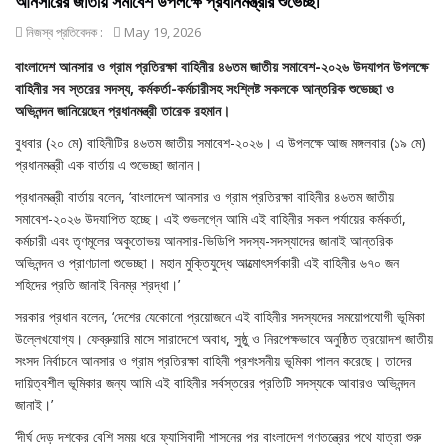
আনসারের জাতীয় সমাবেশ উপলক্ষে প্রধানমন্ত্রীর শুভেচ্ছা
নিজস্ব প্রতিবেদক :
May 19, 2026
বাংলাদেশ আনসার ও গ্রাম প্রতিরক্ষা বাহিনীর ৪৬তম জাতীয় সমাবেশ-২০২৬ উদযাপন উপলক্ষে
বাহিনীর সব স্তরের সদস্য, কর্মকর্তা-কর্মচারীসহ সংশ্লিষ্ট সকলকে আন্তরিক শুভেচ্ছা ও
অভিনন্দন জানিয়েছেন প্রধানমন্ত্রী তারেক রহমান।
বুধবার (২০ মে) বাহিনীটির ৪৬তম জাতীয় সমাবেশ-২০২৬। এ উপলক্ষে আজ মঙ্গলবার (১৯ মে)
প্রধানমন্ত্রী এক বার্তায় এ শুভেচ্ছা জানান।
প্রধানমন্ত্রী বার্তায় বলেন, ‘বাংলাদেশ আনসার ও গ্রাম প্রতিরক্ষা বাহিনীর ৪৬তম জাতীয়
সমাবেশ-২০২৬ উদযাপিত হচ্ছে। এই শুভলগ্নে আমি এই বাহিনীর সকল পর্যায়ের কর্মকর্তা,
কর্মচারী এবং তৃণমূলের অকুতোভয় আনসার-ভিডিপি সদস্য-সদস্যাদের জানাই আন্তরিক
অভিনন্দন ও প্রাণঢালা শুভেচ্ছা। মহান মুক্তিযুদ্ধে আত্মোৎসর্গকারী এই বাহিনীর ৬৭০ জন
শহিদের প্রতি জানাই বিনম্র শ্রদ্ধা।’
সরকার প্রধান বলেন, ‘দেশের যেকোনো প্রয়োজনে এই বাহিনীর সদস্যদের সময়োপযোগী ভূমিকা
উল্লেখযোগ্য। ফেব্রুয়ারি মাসে সারাদেশে অবাধ, সুষ্ঠু ও নিরপেক্ষভাবে অনুষ্ঠিত ত্রয়োদশ জাতীয়
সংসদ নির্বাচনে আনসার ও গ্রাম প্রতিরক্ষা বাহিনী প্রশংসনীয় ভূমিকা পালন করেছে। তাদের
দায়িত্বশীল ভূমিকার জন্য আমি এই বাহিনীর সর্বস্তরের প্রতিটি সদস্যকে আবারও অভিনন্দন
জানাই।’
‘দীর্ঘ দেড় দশকের বেশি সময় ধরে ফ্যাসিবাদী শাসনের পর বাংলাদেশ গণতন্ত্রের পথে যাত্রা শুরু