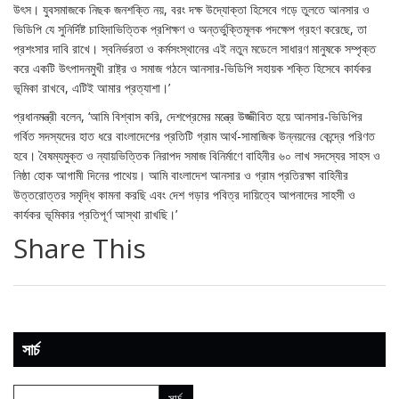
উৎস। যুবসমাজকে নিছক জনশক্তি নয়, বরং দক্ষ উদ্যোক্তা হিসেবে গড়ে তুলতে আনসার ও
ভিডিপি যে সুনির্দিষ্ট চাহিদাভিত্তিক প্রশিক্ষণ ও অন্তর্ভুক্তিমূলক পদক্ষেপ গ্রহণ করেছে, তা
প্রশংসার দাবি রাখে। স্বনির্ভরতা ও কর্মসংস্থানের এই নতুন মডেলে সাধারণ মানুষকে সম্পৃক্ত
করে একটি উৎপাদনমুখী রাষ্ট্র ও সমাজ গঠনে আনসার-ভিডিপি সহায়ক শক্তি হিসেবে কার্যকর
ভূমিকা রাখবে, এটিই আমার প্রত্যাশা।’
প্রধানমন্ত্রী বলেন, ‘আমি বিশ্বাস করি, দেশপ্রেমের মন্ত্রে উজ্জীবিত হয়ে আনসার-ভিডিপির
গর্বিত সদস্যদের হাত ধরে বাংলাদেশের প্রতিটি গ্রাম আর্থ-সামাজিক উন্নয়নের কেন্দ্রে পরিণত
হবে। বৈষম্যমুক্ত ও ন্যায়ভিত্তিক নিরাপদ সমাজ বিনির্মাণে বাহিনীর ৬০ লাখ সদস্যের সাহস ও
নিষ্ঠা হোক আগামী দিনের পাথেয়। আমি বাংলাদেশ আনসার ও গ্রাম প্রতিরক্ষা বাহিনীর
উত্তরোত্তর সমৃদ্ধি কামনা করছি এবং দেশ গড়ার পবিত্র দায়িত্বে আপনাদের সাহসী ও
কার্যকর ভূমিকার প্রতিপূর্ণ আস্থা রাখছি।’
Share This
সার্চ