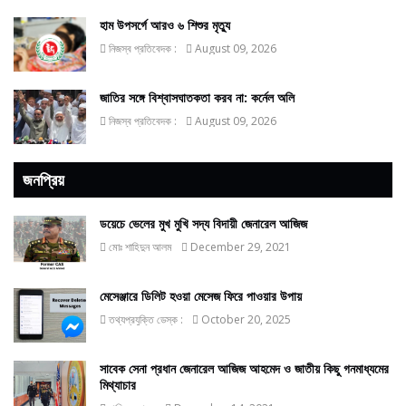
হাম উপসর্গে আরও ৬ শিশুর মৃত্যু
নিজস্ব প্রতিবেদক :
August 09, 2026
জাতির সঙ্গে বিশ্বাসঘাতকতা করব না: কর্নেল অলি
নিজস্ব প্রতিবেদক :
August 09, 2026
জনপ্রিয়
ডয়েচে ভেলের মুখ মুখি সদ্য বিদায়ী জেনারেল আজিজ
মোঃ শাহিদুন আলম
December 29, 2021
মেসেঞ্জারে ডিলিট হওয়া মেসেজ ফিরে পাওয়ার উপায়
তথ্যপ্রযুক্তি ডেস্ক :
October 20, 2025
সাবেক সেনা প্রধান জেনারেল আজিজ আহমেদ ও জাতীয় কিছু গনমাধ্যমের
মিথ্যাচার