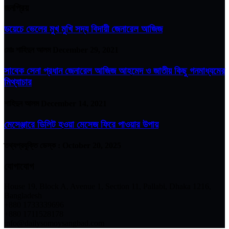
জনপ্রিয়
ডয়েচে ভেলের মুখ মুখি সদ্য বিদায়ী জেনারেল আজিজ
মোঃ শাহিদুন আলম
December 29, 2021
সাবেক সেনা প্রধান জেনারেল আজিজ আহমেদ ও জাতীয় কিছু গনমাধ্যমের
মিথ্যাচার
শাহিদুন আলম
December 14, 2021
মেসেঞ্জারে ডিলিট হওয়া মেসেজ ফিরে পাওয়ার উপায়
তথ্যপ্রযুক্তি ডেস্ক :
October 20, 2025
যোগাযোগ
House 19, Block A, Avenue 1, Section 11, Pallabi, Dhaka 1216,
Bangladesh
+880 1733339696
+880 1711528178
info@dailysomoysangbad.com