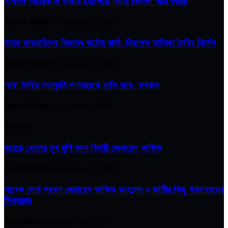
মানবিক বিচারক না থাকায় চ্যালেঞ্জে বিচার বিভাগ: আইনমন্ত্রী
ঝিনাইদহ প্রতিনিধি :
August 07, 2026
মাদক কারবারিদের বিরুদ্ধে কঠোর বার্তা, নিরপেক্ষ তালিকা তৈরির নির্দেশ
কক্সবাজার প্রতিনিধি :
August 07, 2026
‘মব’ তৈরির সংস্কৃতি গণতন্ত্রকে দুর্বল করে: ফখরুল
নিজস্ব প্রতিবেদক :
August 07, 2026
জনপ্রিয়
ডয়েচে ভেলের মুখ মুখি সদ্য বিদায়ী জেনারেল আজিজ
মোঃ শাহিদুন আলম
December 29, 2021
সাবেক সেনা প্রধান জেনারেল আজিজ আহমেদ ও জাতীয় কিছু গনমাধ্যমের
মিথ্যাচার
শাহিদুন আলম
December 14, 2021