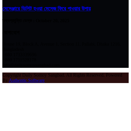
মেসেঞ্জারে ডিলিট হওয়া মেসেজ ফিরে পাওয়ার উপায়
তথ্যপ্রযুক্তি ডেস্ক :
October 20, 2025
যোগাযোগ
House 19, Block A, Avenue 1, Section 11, Pallabi, Dhaka 1216,
Bangladesh
+880 1733339696
+880 1711528178
info@dailysomoysangbad.com
Copyright Daily Somoy Sangbad. All Rights Reserved. Powered
By
Authentic Software