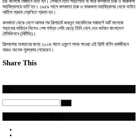
চার্চ কলেজে বিজ্ঞানে ভর্তি হন। সেখানে তিনি পড়াশোনা না করে কলকাতা চারু ও কারুকলা
মহাবিদ্যালয়ে ভর্তি হন। ১৯৫৯ সালে কলকাতা চারু ও কারুকলা মহাবিদ্যালয় থেকে ফাইন
আর্টসে প্রথম শ্রেণিতে প্রথম হন।
কলকাতা থেকে দেশে আসার পর শিল্পাচার্য জয়নুল আবেদিনের পরামর্শে আর্ট কলেজে
পড়ানোর দায়িত্ব নিলেও শেষ পর্যন্ত সেটা ছেড়ে তিনি যোগ দেন বর্তমান বাংলাদেশ
টেলিভিশনে (বিটিভি)।
শিল্পকলায় অবদানের জন্য ২০০৪ সালে একুশে পদক পাওয়া এই শিল্পী বর্ণিল কর্মজীবনে
আরও অনেক পুরস্কার পেয়েছেন।
Share This
সার্চ
সামাজিক যোগাযোগ মাধ্যম