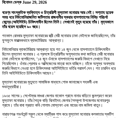
বিনোদন ডেস্ক
June 29, 2026
বরেণ্য সাংস্কৃতিক ব্যক্তিত্ব ও চিত্রশিল্পী মুস্তাফা মনোয়ার আর নেই। সপ্তাহ দুয়েক
সময় ধরে নিউমোনিয়াজনিত জটিলতায় রাজধানীর স্কয়ার হাসপাতালের নিবিড় পরিচর্যা
কেন্দ্রে (আইসিইউ) চিকিৎসাধীন ছিলেন তিনি। সেখানেই মৃত্যু হয়েছে তাঁর। মৃত্যকালে
তাঁর বয়েস হয়েছিল ৯০ বছর।
গতকাল রোববার মুস্তাফা মনোয়ারের স্ত্রী মেরী মনোয়ার ঢাকা মেইলকে জানিয়েছিলেন, তাঁর
ফুসফুসে মারাত্মকভাবে ব্যাকটেরিয়ায় আক্রান্ত।
নিউমোনিয়ার ব্যাকটেরিয়ায় আক্রান্ত হয়ে গত ১৪ জুন থেকে হাসপাতালে চিকিৎসাধীন
ছিলেন মুস্তাফা মনোয়ার। এ প্রসঙ্গে চিত্রশিল্পীর অসুস্থতার কথা জানিয়ে মেরী মনোয়ার
ঢাকা মেইলকে বলেছিলেন, ‘১৪ জুন ওঁনাকে হাসপাতালের জরুরি বিভাগে দেখাতে নিয়ে
গিয়েছিলাম। ওঁনার প্রেসার ও অক্সিজেনের মাত্রা কমে যাচ্ছিল। তাঁকে অসুস্থ অবস্থায়
জরুরি বিভাগে নেওয়া হলে চিকিৎসকরা আইসিইউতে ভর্তির পরামর্শ দেন। গত চারদিন ধরে
তিনি আইসিইউতে চিকিৎসাধীন আছেন।’
মুস্তাফা মনোয়ারের মৃত্যুতে সামাজিক মাধ্যমে শোক জানাচ্ছেন সহকর্মী এবং
শুভানুধ্যায়ীরা।
১৯৩৫ সালের ১ সেপ্টেম্বর মাগুরা জেলার নাকোল গ্রামে নানার বাড়িতে জন্মগ্রহণ করেন
মুস্তাফা মনোয়ার। তাঁর পৈতৃক বাড়ি ঝিনাইদহ জেলার শৈলকূপা উপজেলার মনোহরপুর
গ্রামে। তাঁর বাবা প্রয়াত কবি গোলাম মোস্তফা এবং মায়ের নাম জমিলা খাতুন।
নারায়ণগঞ্জ গভর্নমেন্ট স্কুল থেকে ম্যাট্রিক পাস করে মুস্তাফা মনোয়ার কলকাতার স্কটিশ