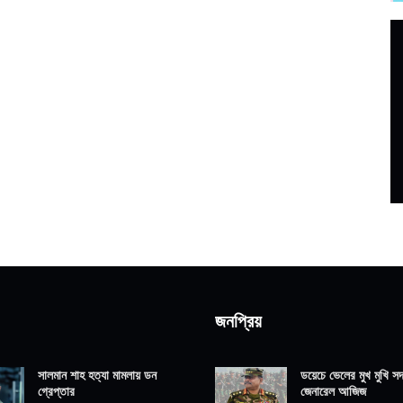
জনপ্রিয়
সালমান শাহ হত্যা মামলায় ডন
ডয়েচে ভেলের মুখ মুখি সদ্
গ্রেপ্তার
জেনারেল আজিজ