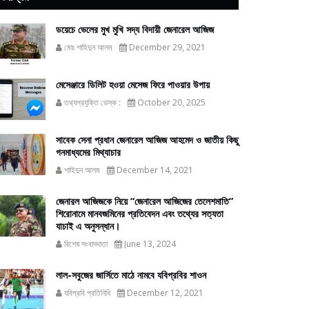
ডয়েচে ভেলের মুখ মুখি সদ্য বিদায়ী জেনারেল আজিজ
মোঃ শাহিদুন আলম
December 29, 2021
মেসেঞ্জারে ডিলিট হওয়া মেসেজ ফিরে পাওয়ার উপায়
তথ্যপ্রযুক্তি ডেস্ক :
October 20, 2025
সাবেক সেনা প্রধান জেনারেল আজিজ আহমেদ ও জাতীয় কিছু
গনমাধ্যমের মিথ্যাচার
শাহিদুন আলম
December 14, 2021
জেনারল আজিজকে নিয়ে “জেনারেল আজিজের তেলেশমাতি”
শিরোনামে মানবজমিনের প্রতিবেদন এবং তথ্যের সত্যতা
যাচাই এ অনুসন্ধান।
বিশেষ সংবাদদাতা
June 13, 2024
লাল-সবুজের জার্সিতে মাঠে নামবে যবিপ্রবির শাওন
যবিপ্রবি প্রতিনিধি
December 12, 2021