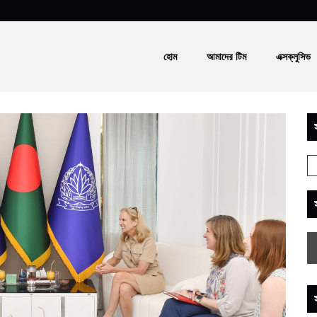
হোম
আমাদের টিম
এক্সক্লুসিভ
স