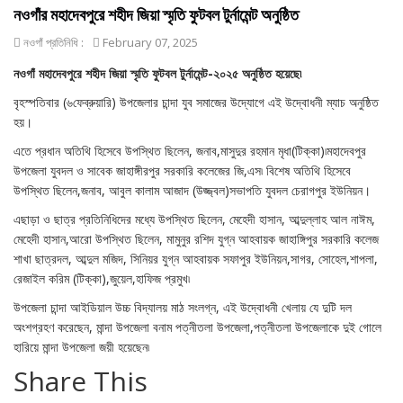
নওগাঁর মহাদেবপুরে শহীদ জিয়া স্মৃতি ফুটবল টুর্নামেন্ট অনুষ্ঠিত
নওগাঁ প্রতিনিধি :
February 07, 2025
নওগাঁ মহাদেবপুরে শহীদ জিয়া স্মৃতি ফুটবল টুর্নামেন্ট-২০২৫ অনুষ্ঠিত হয়েছে৷
বৃহস্পতিবার (৬ফেব্রুয়ারি) উপজেলার চান্দা যুব সমাজের উদ্যোগে এই উদ্বোধনী ম্যাচ অনুষ্ঠিত
হয়।
এতে প্রধান অতিথি হিসেবে উপস্থিত ছিলেন, জনাব,মাসুদুর রহমান মৃধা(টিক্কা)৷মহাদেবপুর
উপজেলা যুবদল ও সাবেক জাহাঙ্গীরপুর সরকারি কলেজের জি,এস৷ বিশেষ অতিথি হিসেবে
উপস্থিত ছিলেন,জনাব, আবুল কালাম আজাদ (উজ্জ্বল)সভাপতি যুবদল চেরাগপুর ইউনিয়ন।
এছাড়া ও ছাত্র প্রতিনিধিদের মধ্যে উপস্থিত ছিলেন, মেহেদী হাসান, আব্দুল্লাহ আল নাঈম,
মেহেদী হাসান,আরো উপস্থিত ছিলেন, মামুনুর রশিদ যুগ্ন আহবায়ক জাহাঙ্গিপুর সরকারি কলেজ
শাখা ছাত্রদল, আব্দুল মজিদ, সিনিয়র যুগ্ন আহবায়ক সফাপুর ইউনিয়ন,সাগর, সোহেল,শাপলা,
রেজাইল করিম (টিক্কা),জুয়েল,হাফিজ প্রমুখ৷
উপজেলা চান্দা আইডিয়াল উচ্চ বিদ্যালয় মাঠ সংলগ্ন, এই উদ্বোধনী খেলায় যে দুটি দল
অংশগ্রহণ করেছেন, মান্দা উপজেলা বনাম পত্নীতলা উপজেলা,পত্নীতলা উপজেলাকে দুই গোলে
হারিয়ে মান্দা উপজেলা জয়ী হয়েছেন৷
Share This