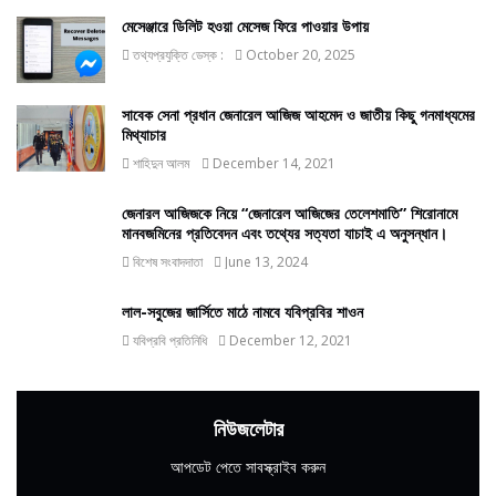
মেসেঞ্জারে ডিলিট হওয়া মেসেজ ফিরে পাওয়ার উপায়
তথ্যপ্রযুক্তি ডেস্ক :
October 20, 2025
সাবেক সেনা প্রধান জেনারেল আজিজ আহমেদ ও জাতীয় কিছু গনমাধ্যমের
মিথ্যাচার
শাহিদুন আলম
December 14, 2021
জেনারল আজিজকে নিয়ে “জেনারেল আজিজের তেলেশমাতি” শিরোনামে
মানবজমিনের প্রতিবেদন এবং তথ্যের সত্যতা যাচাই এ অনুসন্ধান।
বিশেষ সংবাদদাতা
June 13, 2024
লাল-সবুজের জার্সিতে মাঠে নামবে যবিপ্রবির শাওন
যবিপ্রবি প্রতিনিধি
December 12, 2021
নিউজলেটার
আপডেট পেতে সাবস্ক্রাইব করুন