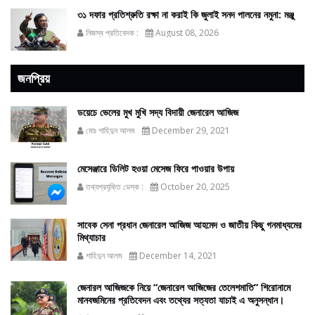
৩১ দফার প্রতিশ্রুতি রক্ষা না করাই কি জুলাই সনদ পালনের নমুনা: মঞ্জু
নিজস্ব প্রতিবেদক :
August 08, 2026
জনপ্রিয়
ডয়েচে ভেলের মুখ মুখি সদ্য বিদায়ী জেনারেল আজিজ
মোঃ শাহিদুন আলম
December 29, 2021
মেসেঞ্জারে ডিলিট হওয়া মেসেজ ফিরে পাওয়ার উপায়
তথ্যপ্রযুক্তি ডেস্ক :
October 20, 2025
সাবেক সেনা প্রধান জেনারেল আজিজ আহমেদ ও জাতীয় কিছু গনমাধ্যমের
মিথ্যাচার
শাহিদুন আলম
December 14, 2021
জেনারল আজিজকে নিয়ে “জেনারেল আজিজের তেলেশমাতি” শিরোনামে
মানবজমিনের প্রতিবেদন এবং তথ্যের সত্যতা যাচাই এ অনুসন্ধান।