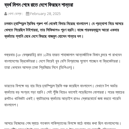
ব্যর্থ মিশন শেষে রাতে দেশে ফিরছেন শান্তরা
খেলা ডেস্ক :
February 28, 2025
চলমান চ্যাম্পিয়ন্স ট্রফির গ্রুপ পর্ব থেকেই বিদায় নিয়েছে বাংলাদেশ। যে প্রত্যাশা নিয়ে আসরে
খেলতে গিয়েছিল টাইগাররা, তার সিকিভাগও পূরণ হয়নি। বাজে পারফরম্যান্সে আরো একবার
ব্যর্থতার গ্লানি মেখে দেশে ফিরছে নাজমুল হোসেন শান্তর দল।
শুক্রবার (২৮ ফেব্রুয়ারি) রাত ১১টায় হযরত শাহাজালাল আন্তর্জাতিক বিমান বন্দরে পা রাখবেন
বাংলাদেশের ক্রিকেটাররা। দেশে ফিরেই খুব বেশি বিশ্রামের সুযোগ পাচ্ছেন না ক্রিকেটাররা।
তারা খেলবেন আসন্ন ঢাকা প্রিমিয়ার লিগে (ডিপিএল)।
ভারতের বিপক্ষে বড় হার দিয়ে চ্যাম্পিয়ন্স ট্রফি শুরু করেছিল বাংলাদেশ। যেখানে টপ অর্ডার
ব্যর্থতায় বড় সংগ্রহ গড়া হয়নি। সেই পুঁজি নিয়েও ভালোই লড়েছিলেন বোলাররা। পরের ম্যাচের
গল্পটাও খানিকটা একই। ব্যাটারদের ব্যর্থতায় আড়াইশ রানও স্কোরবোর্ডে জমা করতে পারেনি
বাংলাদেশ।
আসরে নিজেদের শেষ ম্যাচে গতকাল পাকিস্তানের বিপক্ষে মাঠে নামার কথা ছিল বাংলাদেশের।