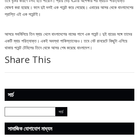
তবে বৃষ্টির কারণে টসই হতে পারেনি। প্রায় দেড় ঘণ্টার অপেক্ষার পর ম্যাচটি পরিত্যাক্ত
ঘোষণা করা হয়েছে। ফলে দুই দলই এক পয়েন্ট করে পেয়েছে। এবারের আসর থেকে বাংলাদেশের
প্রাপ্তি এই এক পয়েন্টই।
আসরে সবমিলিয়ে তিন ম্যাচ খেলে বাংলাদেশের নামের পাশে এক পয়েন্ট। দুই হারের সঙ্গে তাদের
একটি ম্যাচ পরিত্যাক্ত। একই অবস্থা পাকিস্তানেরও। তবে নেট রানরেটে কিছুটা এগিয়ে
থাকায় পয়েন্ট টেবিলের তিনে থেকে আসর শেষ করেছে বাংলাদেশ।
Share This
সার্চ
সামাজিক যোগাযোগ মাধ্যম