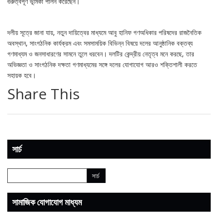
গুরুত্বপূর্ণ ভূমিকা পালন করেছেন।
দলীয় সূত্রে জানা যায়, নতুন দায়িত্বের মাধ্যমে আবু হানিফ গণঅধিকার পরিষদের রাজনৈতিক
অবস্থান, সাংগঠনিক কার্যক্রম এবং সমসাময়িক বিভিন্ন বিষয়ে দলের আনুষ্ঠানিক বক্তব্য
গণমাধ্যম ও জনসাধারণের সামনে তুলে ধরবেন। দলটির কেন্দ্রীয় নেতৃত্ব মনে করছে, তার
অভিজ্ঞতা ও সাংগঠনিক দক্ষতা গণমাধ্যমের সঙ্গে দলের যোগাযোগ আরও শক্তিশালী করতে
সহায়ক হবে।
Share This
সার্চ
সামাজিক যোগাযোগ মাধ্যম