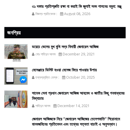
৩১ দফার প্রতিশ্রুতি রক্ষা না করাই কি জুলাই সনদ পালনের নমুনা: মঞ্জু
নিজস্ব প্রতিবেদক :
August 08, 2026
জনপ্রিয়
ডয়েচে ভেলের মুখ মুখি সদ্য বিদায়ী জেনারেল আজিজ
মোঃ শাহিদুন আলম
December 29, 2021
মেসেঞ্জারে ডিলিট হওয়া মেসেজ ফিরে পাওয়ার উপায়
তথ্যপ্রযুক্তি ডেস্ক :
October 20, 2025
সাবেক সেনা প্রধান জেনারেল আজিজ আহমেদ ও জাতীয় কিছু গনমাধ্যমের
মিথ্যাচার
শাহিদুন আলম
December 14, 2021
জেনারল আজিজকে নিয়ে “জেনারেল আজিজের তেলেশমাতি” শিরোনামে
মানবজমিনের প্রতিবেদন এবং তথ্যের সত্যতা যাচাই এ অনুসন্ধান।