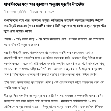
সাংবাদিকদের সত্য খবর প্রকাশের অনুরোধ স্বরাষ্ট্র উপদেষ্টার
কক্সবাজার প্রতিনিধি :
March 01, 2025
সাংবাদিকদের সত্য খবর প্রকাশের অনুরোধ জানিয়েছেন অন্তর্বর্তী সরকারের স্বরাষ্ট্র উপদেষ্টা
লেফটেন্যান্ট জেনারেল (অব.) জাহাঙ্গীর আলম। তিনি সত্য খবর প্রকাশের মাধ্যমে প্রকৃত ঘটনা
তুলে ধরার অনুরোধ জানান।
শনিবার (১ মার্চ) সকাল সাড়ে ১০টার দিকে কক্সবাজার জেলা প্রশাসক কার্যালয়ে এক মতবিনিময়
সভায় তিনি এই অনুরোধ জানান।
স্বরাষ্ট্র উপদেষ্টা বলেন, গতকাল শুক্রবার আপনারা একটা সংবাদ দেখেছেন, যেখানে
রাজশাহীগামী বাসে ডাকাতির সময় এক নারীকে ধর্ষণ করা হয়নি, তারপরও কিছু মিডিয়া সংবাদ
প্রকাশ করেছে। এতে ওই নারী সমাজে সমস্যার সম্মুখীন হচ্ছেন। মাঝে মাঝে আপনাদের কিছু
সাংবাদের কারণে সমাজে অস্থিরতা তৈরি হয়। আপনাদের অনুরোধ করছি সত্য খবর প্রকাশ
করুন। আমি নিজেও একসময় সাংবাদিকতা করেছি। আমি একসময় মর্নিং নিউজে ছিলাম।
তিনি বলেন, কক্সবাজারের মূল আকর্ষণ পর্যটক। এটা যেন সবসময়ই ভালো অবস্থানে থাকে এটা
দেখাটা সবার দায়িত্ব।
সীমান্ত নিয়ে সাংবাদিকদের প্রশ্নের জবাবে তিনি বলেন, কক্সবাজারে অপহরণটা অনেক বেশি।
অপহরণের সঙ্গে কারা জড়িত সেটি আপনারা জানেন। কক্সবাজারে অফিসিয়াললি ১২ লাখ
রোহিঙ্গাকে আশ্রয় দেওয়া হয়েছে। কিন্তু তাদের সংখ্যা আরও বেশি। এসব রোহিঙ্গা বিভিন্ন