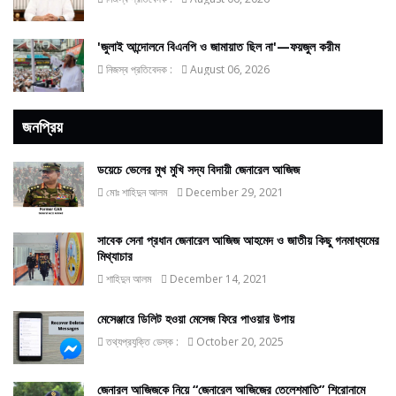
'জুলাই আন্দোলনে বিএনপি ও জামায়াত ছিল না'—ফয়জুল করীম
নিজস্ব প্রতিবেদক :
August 06, 2026
জনপ্রিয়
ডয়েচে ভেলের মুখ মুখি সদ্য বিদায়ী জেনারেল আজিজ
মোঃ শাহিদুন আলম
December 29, 2021
সাবেক সেনা প্রধান জেনারেল আজিজ আহমেদ ও জাতীয় কিছু গনমাধ্যমের
মিথ্যাচার
শাহিদুন আলম
December 14, 2021
মেসেঞ্জারে ডিলিট হওয়া মেসেজ ফিরে পাওয়ার উপায়
তথ্যপ্রযুক্তি ডেস্ক :
October 20, 2025
জেনারল আজিজকে নিয়ে “জেনারেল আজিজের তেলেশমাতি” শিরোনামে