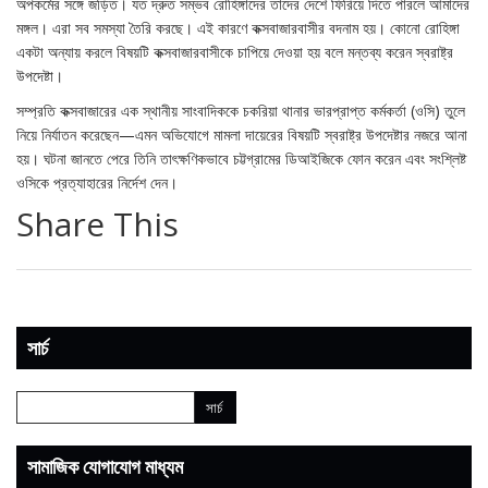
অপকর্মের সঙ্গে জড়িত। যত দ্রুত সম্ভব রোহিঙ্গাদের তাদের দেশে ফিরিয়ে দিতে পারলে আমাদের
মঙ্গল। এরা সব সমস্যা তৈরি করছে। এই কারণে কক্সবাজারবাসীর বদনাম হয়। কোনো রোহিঙ্গা
একটা অন্যায় করলে বিষয়টি কক্সবাজারবাসীকে চাপিয়ে দেওয়া হয় বলে মন্তব্য করেন স্বরাষ্ট্র
উপদেষ্টা।
সম্প্রতি কক্সবাজারের এক স্থানীয় সাংবাদিককে চকরিয়া থানার ভারপ্রাপ্ত কর্মকর্তা (ওসি) তুলে
নিয়ে নির্যাতন করেছেন—এমন অভিযোগে মামলা দায়েরের বিষয়টি স্বরাষ্ট্র উপদেষ্টার নজরে আনা
হয়। ঘটনা জানতে পেরে তিনি তাৎক্ষণিকভাবে চট্টগ্রামের ডিআইজিকে ফোন করেন এবং সংশ্লিষ্ট
ওসিকে প্রত্যাহারের নির্দেশ দেন।
Share This
সার্চ
সামাজিক যোগাযোগ মাধ্যম