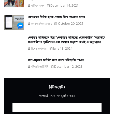
শাহিদুন আলম
December 14, 2021
মেসেঞ্জারে ডিলিট হওয়া মেসেজ ফিরে পাওয়ার উপায়
তথ্যপ্রযুক্তি ডেস্ক :
October 20, 2025
জেনারল আজিজকে নিয়ে “জেনারেল আজিজের তেলেশমাতি” শিরোনামে
মানবজমিনের প্রতিবেদন এবং তথ্যের সত্যতা যাচাই এ অনুসন্ধান।
বিশেষ সংবাদদাতা
June 13, 2024
লাল-সবুজের জার্সিতে মাঠে নামবে যবিপ্রবির শাওন
যবিপ্রবি প্রতিনিধি
December 12, 2021
নিউজলেটার
আপডেট পেতে সাবস্ক্রাইব করুন