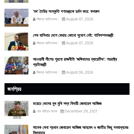
‘মব’ তৈরির সংস্কৃতি গণতন্ত্রকে দুর্বল করে: ফখরুল
নিজস্ব প্রতিবেদক :
August 07, 2026
শেখ হাসিনার দেশে ফেরার কোনো সুযোগ নেই: পানিসম্পদমন্ত্রী
নিজস্ব প্রতিবেদক :
August 07, 2026
আওয়ামী লীগের পুরনো রাজনীতি ‘জঙ্গিবাদের ন্যারেটিভ’: পররাষ্ট্র
প্রতিমন্ত্রী
নিজস্ব প্রতিবেদক :
August 06, 2026
জনপ্রিয়
ডয়েচে ভেলের মুখ মুখি সদ্য বিদায়ী জেনারেল আজিজ
মোঃ শাহিদুন আলম
December 29, 2021
সাবেক সেনা প্রধান জেনারেল আজিজ আহমেদ ও জাতীয় কিছু গনমাধ্যমের
মিথ্যাচার