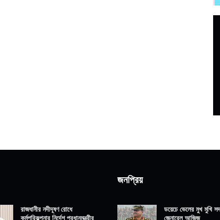
জনপ্রিয়
রাজধানীর নদীদূষণ রোধে
ডয়েচে ভেলের মুখ মুখি সদ্
কর্মপরিকল্পনার নির্দেশ প্রধানমন্ত্রীর
জেনারেল আজিজ