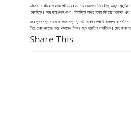
এদিকে সামাজিক মাধ্যমে পরিবারের নবাগত সদস্যকে নিয়ে কিছু আদূরে মুহূর্ত
একরত্তি। আর ক্যাপশনে লেখা- ‘বিলম্বিত সাধারণতন্ত্র দিবসের শুভেচ্ছা এবং স
তবে পুত্রসন্তান এল না কন্যাসন্তান, সেটা অবশ্য পোস্টে উল্লেখ করেননি তার
নিয়ে ভোট চ্য়ালেঞ্জ করে কটাক্ষের শিকার হতে হয়েছিল দম্পতিকে। সেই কারণেই
Share This