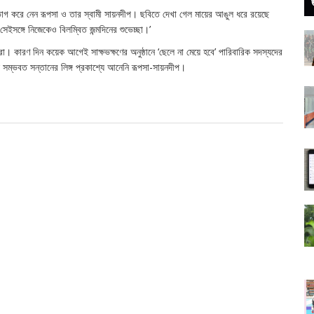
ও ভাগ করে নেন রূপসা ও তার স্বামী সায়নদীপ। ছবিতে দেখা গেল মায়ের আঙুল ধরে রয়েছে
েইসঙ্গে নিজেকেও বিলম্বিত জন্মদিনের শুভেচ্ছা।’
া। কারণ দিন কয়েক আগেই সাক্ষভক্ষণের অনুষ্ঠানে ‘ছেলে না মেয়ে হবে’ পারিবারিক সদস্যদের
 সম্ভবত সন্তানের লিঙ্গ প্রকাশ্যে আনেনি রূপসা-সায়নদীপ।