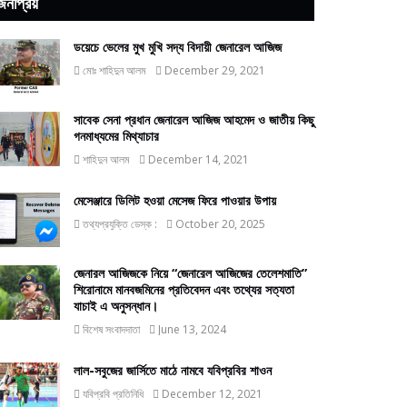
জনপ্রিয়
ডয়েচে ভেলের মুখ মুখি সদ্য বিদায়ী জেনারেল আজিজ
মোঃ শাহিদুন আলম
December 29, 2021
সাবেক সেনা প্রধান জেনারেল আজিজ আহমেদ ও জাতীয় কিছু
গনমাধ্যমের মিথ্যাচার
শাহিদুন আলম
December 14, 2021
মেসেঞ্জারে ডিলিট হওয়া মেসেজ ফিরে পাওয়ার উপায়
তথ্যপ্রযুক্তি ডেস্ক :
October 20, 2025
জেনারল আজিজকে নিয়ে “জেনারেল আজিজের তেলেশমাতি”
শিরোনামে মানবজমিনের প্রতিবেদন এবং তথ্যের সত্যতা
যাচাই এ অনুসন্ধান।
বিশেষ সংবাদদাতা
June 13, 2024
লাল-সবুজের জার্সিতে মাঠে নামবে যবিপ্রবির শাওন
যবিপ্রবি প্রতিনিধি
December 12, 2021