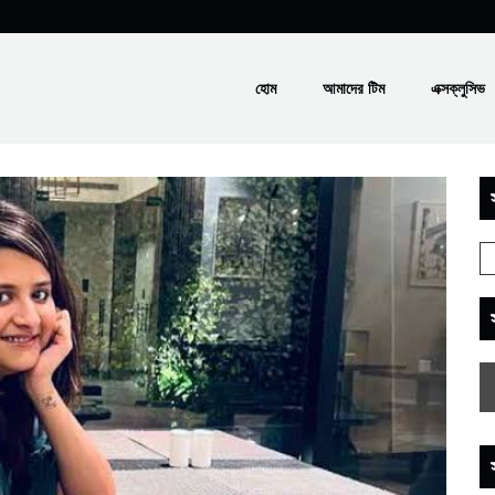
হোম
আমাদের টিম
এক্সক্লুসিভ
স