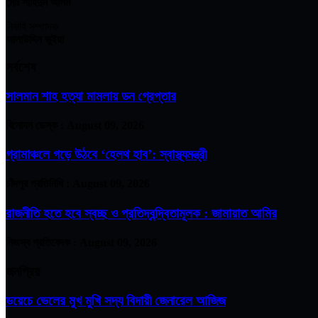
মোঃ শাহিদুন আলম
নির্বাহি সম্পাদক
আলাউদ্দিন ভুইয়া
সর্বশেষ
সালমান শাহ হত্যা মামলায় ডন গ্রেপ্তার
বিনোদন ডেস্ক :
August 09, 2026
গ্রামাঞ্চলে গড়ে উঠবে ‘হেলথ হাব’: স্বাস্থ্যমন্ত্রী
চাঁদপুর প্রতিনিধি :
August 09, 2026
রাজনীতি হতে হবে স্বচ্ছ ও প্রতিদ্বন্দ্বিতামূলক : জামায়াত আমির
নিজস্ব প্রতিবেদক :
August 09, 2026
জনপ্রিয়
ডয়েচে ভেলের মুখ মুখি সদ্য বিদায়ী জেনারেল আজিজ