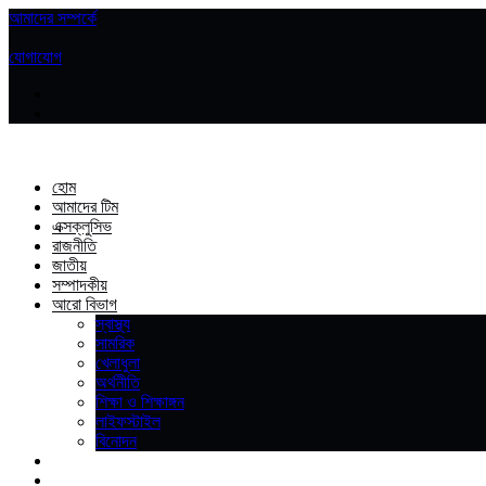
আমাদের সম্পর্কে
|
যোগাযোগ
হোম
আমাদের টিম
এক্সক্লুসিভ
রাজনীতি
জাতীয়
সম্পাদকীয়
আরো বিভাগ
স্বাস্থ্য
সামরিক
খেলাধুলা
অর্থনীতি
শিক্ষা ও শিক্ষাঙ্গন
লাইফস্টাইল
বিনোদন