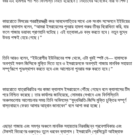
বর্বর এই হামলায় শত শত ফিলিস্তি নিহত হয়েছেন। নিহতদের অনেকেই নারী ও শিশু।
কায়রোতে মিসরের পররাষ্ট্রমন্ত্রী বদর আবদেলাত্তির সাথে এক সংবাদ সম্মেলনে ইইউয়ের
কাজা ক্যালাস বলেন, “আমরা ইসরায়েলের পুনরায় হামলা শুরুর তীব্র বিরোধিতা করি, যার
ফলে গাজায় ভয়াবহ প্রাণহানি ঘটেছে। এই হত্যাকাণ্ড বন্ধ করতে হবে। নতুন যুদ্ধে
উভয় পক্ষই হেরে গেছে।”
তিনি আরও বলেন, “ইউরোপীয় ইউনিয়নের পক্ষ থেকে, এটা খুবই স্পষ্ট যে— হামাসকে
অবশ্যই সকল জিম্মিকে মুক্তি দিতে হবে ও ইসরায়েলকে অবশ্যই গাজায় মানবিক সহায়তা
সম্পূর্ণরূপে পুনঃস্থাপন করতে হবে এবং আলোচনা পুনরায় শুরু করতে হবে।”
কায়রোতে যাত্রাবিরতির পর কাজা ক্যালাস ইসরায়েলে পৌঁছে গেছেন বলে ক্যালাসের টিম
পরে নিশ্চিত করেছে। তার কার্যালয় জানিয়েছে, সোমবার সেখানে এবং ফিলিস্তিনি
অঞ্চলগুলোয় আলোচনার সময় তিনি অবিলম্বে “যুদ্ধবিরতি-জিম্মি মুক্তি চুক্তির সম্পূর্ণ
বাস্তবায়নে ফেরত আসার আহ্বান জানাবেন” বলে আশা করা হচ্ছে।
এছাড়া গাজায় এবং সমগ্র অঞ্চলে মানবিক সহায়তার নিরবচ্ছিন্ন প্রবেশাধিকার এবং
টেকসই বিতরণের গুরুত্বও তুলে ধরবেন ক্যালাস। ইসরায়েলি প্রেসিডেন্ট আইজ্যাক