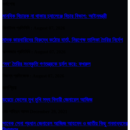
সর্বশেষ
মানবিক বিচারক না থাকায় চ্যালেঞ্জে বিচার বিভাগ: আইনমন্ত্রী
ঝিনাইদহ প্রতিনিধি :
August 07, 2026
মাদক কারবারিদের বিরুদ্ধে কঠোর বার্তা, নিরপেক্ষ তালিকা তৈরির নির্দেশ
কক্সবাজার প্রতিনিধি :
August 07, 2026
‘মব’ তৈরির সংস্কৃতি গণতন্ত্রকে দুর্বল করে: ফখরুল
নিজস্ব প্রতিবেদক :
August 07, 2026
জনপ্রিয়
ডয়েচে ভেলের মুখ মুখি সদ্য বিদায়ী জেনারেল আজিজ
মোঃ শাহিদুন আলম
December 29, 2021
সাবেক সেনা প্রধান জেনারেল আজিজ আহমেদ ও জাতীয় কিছু গনমাধ্যমের
মিথ্যাচার