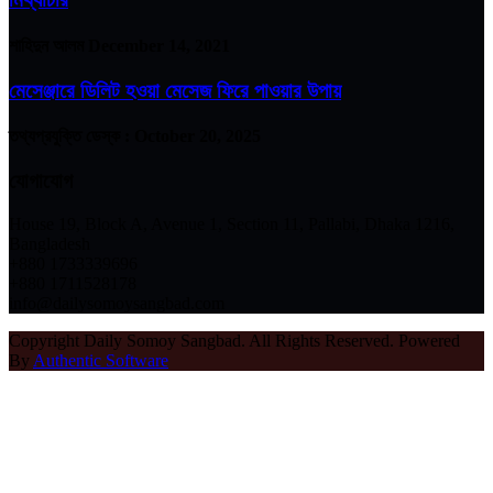
শাহিদুন আলম
December 14, 2021
মেসেঞ্জারে ডিলিট হওয়া মেসেজ ফিরে পাওয়ার উপায়
তথ্যপ্রযুক্তি ডেস্ক :
October 20, 2025
যোগাযোগ
House 19, Block A, Avenue 1, Section 11, Pallabi, Dhaka 1216,
Bangladesh
+880 1733339696
+880 1711528178
info@dailysomoysangbad.com
Copyright Daily Somoy Sangbad. All Rights Reserved. Powered
By
Authentic Software