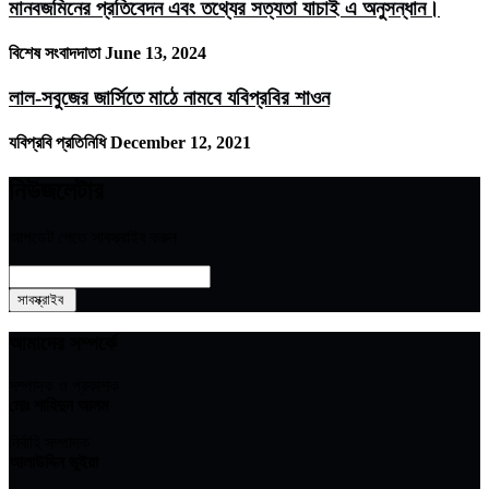
মানবজমিনের প্রতিবেদন এবং তথ্যের সত্যতা যাচাই এ অনুসন্ধান।
বিশেষ সংবাদদাতা
June 13, 2024
লাল-সবুজের জার্সিতে মাঠে নামবে যবিপ্রবির শাওন
যবিপ্রবি প্রতিনিধি
December 12, 2021
নিউজলেটার
আপডেট পেতে সাবস্ক্রাইব করুন
আমাদের সম্পর্কে
সম্পাদক ও প্রকাশক
মোঃ শাহিদুন আলম
নির্বাহি সম্পাদক
আলাউদ্দিন ভুইয়া