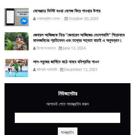
মেসেঞ্জারে ডিলিট হওয়া মেসেজ ফিরে পাওয়ার উপায়
তথ্যপ্রযুক্তি ডেস্ক :
October 20, 2025
জেনারল আজিজকে নিয়ে “জেনারেল আজিজের তেলেশমাতি” শিরোনামে
মানবজমিনের প্রতিবেদন এবং তথ্যের সত্যতা যাচাই এ অনুসন্ধান।
বিশেষ সংবাদদাতা
June 13, 2024
লাল-সবুজের জার্সিতে মাঠে নামবে যবিপ্রবির শাওন
যবিপ্রবি প্রতিনিধি
December 12, 2021
নিউজলেটার
আপডেট পেতে সাবস্ক্রাইব করুন