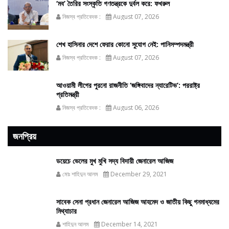
‘মব’ তৈরির সংস্কৃতি গণতন্ত্রকে দুর্বল করে: ফখরুল
নিজস্ব প্রতিবেদক :
August 07, 2026
শেখ হাসিনার দেশে ফেরার কোনো সুযোগ নেই: পানিসম্পদমন্ত্রী
নিজস্ব প্রতিবেদক :
August 07, 2026
আওয়ামী লীগের পুরনো রাজনীতি ‘জঙ্গিবাদের ন্যারেটিভ’: পররাষ্ট্র
প্রতিমন্ত্রী
নিজস্ব প্রতিবেদক :
August 06, 2026
জনপ্রিয়
ডয়েচে ভেলের মুখ মুখি সদ্য বিদায়ী জেনারেল আজিজ
মোঃ শাহিদুন আলম
December 29, 2021
সাবেক সেনা প্রধান জেনারেল আজিজ আহমেদ ও জাতীয় কিছু গনমাধ্যমের
মিথ্যাচার
শাহিদুন আলম
December 14, 2021