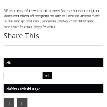
তিনি আরও বলেন, পানির পাম্প থেকে লাইনের সংযোগ দিতে সড়ক পার হওয়ার সময় ট্রাকের
ধাক্কায় ফায়ার সার্ভিসের কর্মী সোহানুজ্জামান নয়ন আহত হন। তাকে ঢাকা মেডিকেলে নেওয়ার
পর চিকিৎসকেরা মৃত ঘোষণা করেন। সোহানুজ্জামান তেজগাঁওয়ে স্পেশাল ইউনিটে কর্মরত
ছিলেন। তার বাড়ি রংপুরের মিঠাপুকুর উপজেলায়।
Share This
সার্চ
সামাজিক যোগাযোগ মাধ্যম