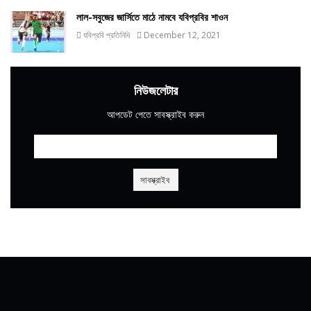
লাল-সবুজের জার্সিতে মাঠে নামবে যবিপ্রবির শাওন
যবিপ্রবি প্রতিনিধি
December 12, 2021
নিউজলেটার
আপডেট পেতে সাবস্ক্রাইব করুন