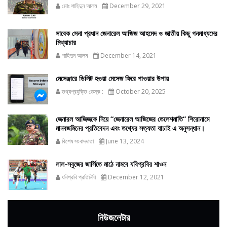
মোঃ শাহিদুন আলম
December 29, 2021
সাবেক সেনা প্রধান জেনারেল আজিজ আহমেদ ও জাতীয় কিছু গনমাধ্যমের
মিথ্যাচার
শাহিদুন আলম
December 14, 2021
মেসেঞ্জারে ডিলিট হওয়া মেসেজ ফিরে পাওয়ার উপায়
তথ্যপ্রযুক্তি ডেস্ক :
October 20, 2025
জেনারল আজিজকে নিয়ে “জেনারেল আজিজের তেলেশমাতি” শিরোনামে
মানবজমিনের প্রতিবেদন এবং তথ্যের সত্যতা যাচাই এ অনুসন্ধান।
বিশেষ সংবাদদাতা
June 13, 2024
লাল-সবুজের জার্সিতে মাঠে নামবে যবিপ্রবির শাওন
যবিপ্রবি প্রতিনিধি
December 12, 2021
নিউজলেটার